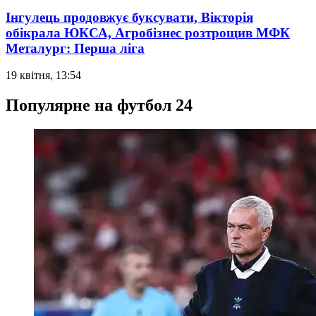
Інгулець продовжує буксувати, Вікторія
обікрала ЮКСА, Агробізнес розтрощив МФК
Металург: Перша ліга
19 квітня, 13:54
Популярне на футбол 24