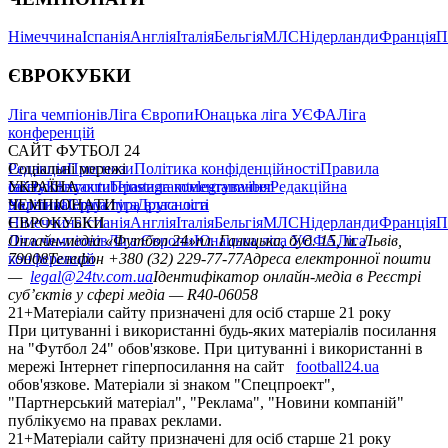
Німеччина
Іспанія
Англія
Італія
Бельгія
МЛС
Нідерланди
Франція
П
ЄВРОКУБКИ
Ліга чемпіонів
Ліга Європи
Юнацька ліга УЄФА
Ліга
конференцій
САЙТ ФУТБОЛ 24
Редакція
Соціальні мережі
Прогнози
Політика конфіденційності
Правила
сайту
facebook
УКРАЇНА
Контакти
x
youtube
Правила коментування
instagram
telegram
viber
Редакційна
політика
Україна
ЧЕМПІОНАТИ
Перша ліга
Структура власності
Друга ліга
Німеччина
ЄВРОКУБКИ
Іспанія
Англія
Італія
Бельгія
МЛС
Нідерланди
Франція
П
Ліга чемпіонів
Онлайн-медіа «Футбол 24»
Ліга Європи
Юнацька ліга УЄФА
пл. Галицька, буд. 15, м. Львів,
Ліга
конференцій
79008
Телефон +380 (32) 229-77-77
Адреса електронної пошти
—
legal@24tv.com.ua
Ідентифікатор онлайн-медіа в Реєстрі
суб’єктів у сфері медіа — R40-06058
21+
Матеріали сайту призначені для осіб старше 21 року
При цитуванні і використанні будь-яких матеріалів посилання
на "Футбол 24" обов'язкове. При цитуванні і використанні в
мережі Інтернет гіперпосилання на сайт
football24.ua
обов'язкове. Матеріали зі знаком "Спецпроект",
"Партнерський матеріал", "Реклама", "Новини компаній"
публікуємо на правах реклами.
21+
Матеріали сайту призначені для осіб старше 21 року