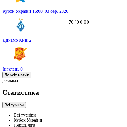
Кубок України
16:00,
03 бер. 2026
70
ʼ
0
0
0
0
Динамо Київ
2
Інгулець
0
До усіх матчів
реклама
Статистика
Всі турніри
Всі турніри
Кубок України
Перша ліга