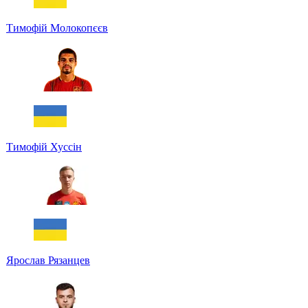
Тимофій Молокопєєв
Тимофій Хуссін
Ярослав Рязанцев