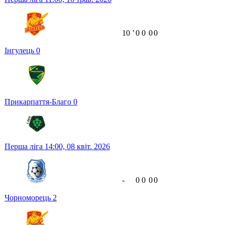
10
ʼ
0
0
0
0
Інгулець
0
Прикарпаття-Благо
0
Перша ліга
14:00,
08 квіт. 2026
-
0
0
0
0
Чорноморець
2