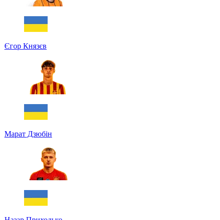
Єгор Князєв
Марат Дзюбін
Назар Приходько