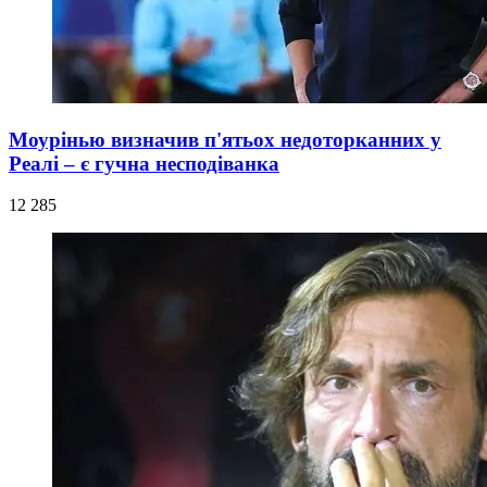
Моурінью визначив п'ятьох недоторканних у
Реалі – є гучна несподіванка
12 285