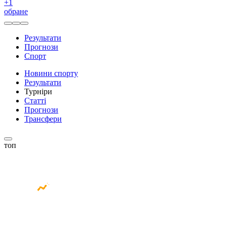
+
1
обране
Результати
Прогнози
Спорт
Новини спорту
Результати
Турніри
Статті
Прогнози
Трансфери
топ