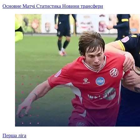
Основне
Матчі
Статистика
Новини
трансфери
Перша ліга