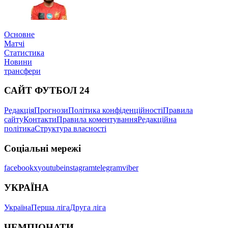
Основне
Матчі
Статистика
Новини
трансфери
САЙТ ФУТБОЛ 24
Редакція
Прогнози
Політика конфіденційності
Правила
сайту
Контакти
Правила коментування
Редакційна
політика
Структура власності
Соціальні мережі
facebook
x
youtube
instagram
telegram
viber
УКРАЇНА
Україна
Перша ліга
Друга ліга
ЧЕМПІОНАТИ