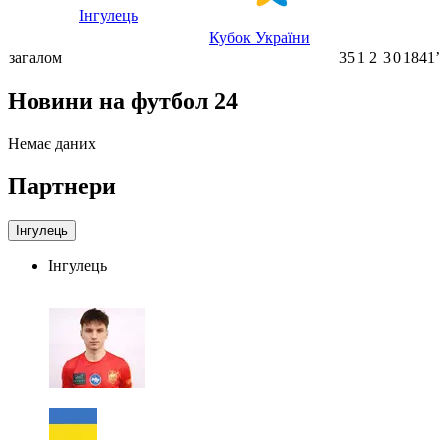
Інгулець
Кубок України
загалом
35
1
2
3
0
1841ʼ
Новини на футбол 24
Немає даних
Партнери
Інгулець
Інгулець