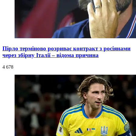
Пірло терміново розриває контракт з росіянами
через збірну Італії – відома причина
4 678