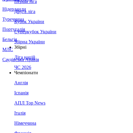
Перша ліга
Нідерланди
Друга ліга
Туреччина
Кубок України
Португалія
Суперкубок України
Бельгія
Збірна України
Збірні
МЛС
Ліга націй
Саудівська Аравія
ЧС 2026
Чемпіонати
Англія
Іспанія
АПЛ Top News
Італія
Німеччина