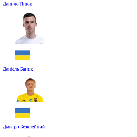
Данило Янюк
Даніель Баник
Дмитро Безклейний