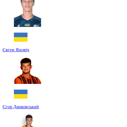
Євген Яновіч
Єгор Данковський