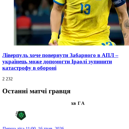
Ліверпуль хоче повернути Забарного в АПЛ –
українець може допомогти Іраолі зупинити
катастрофу в обороні
2 232
Останні матчі гравця
хв
Г
А
Перша ліга
11:00,
16 трав. 2026