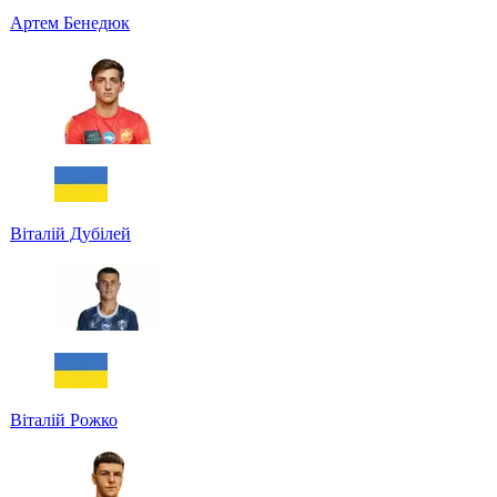
Артем Бенедюк
Віталій Дубілей
Віталій Рожко