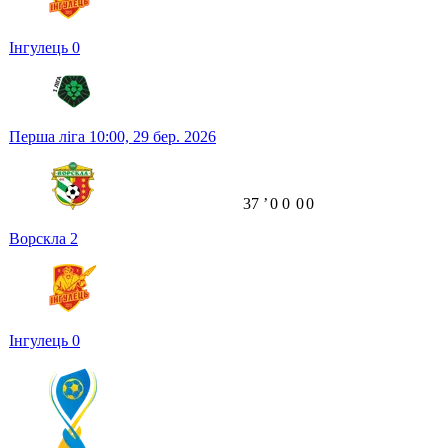
Інгулець
0
Перша ліга
10:00,
29 бер. 2026
37
ʼ
0
0
0
0
Ворскла
2
Інгулець
0