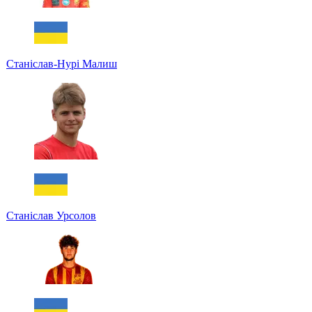
Станіслав-Нурі Малиш
Станіслав Урсолов