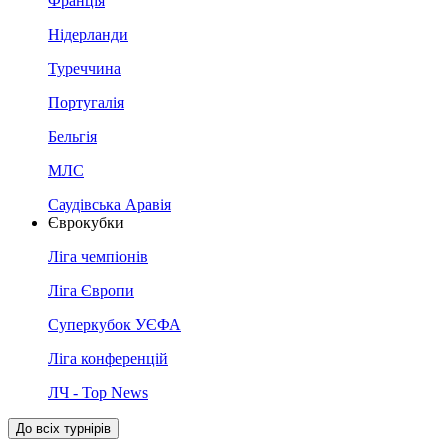
Франція
Нідерланди
Туреччина
Португалія
Бельгія
МЛС
Саудівська Аравія
Єврокубки
Ліга чемпіонів
Ліга Європи
Суперкубок УЄФА
Ліга конференцій
ЛЧ - Top News
До всіх турнірів