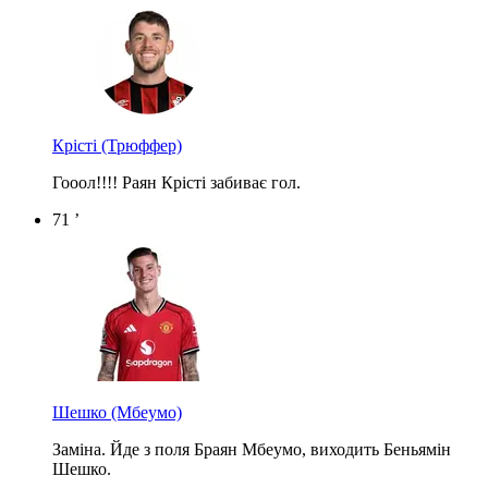
Крісті
(Трюффер)
Гооол!!!! Раян Крісті забиває гол.
71 ’
Шешко
(Мбеумо)
Заміна. Йде з поля Браян Мбеумо, виходить Беньямін
Шешко.