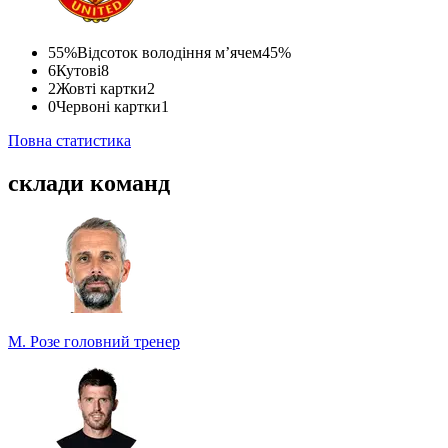
55%
Відсоток володіння м’ячем
45%
6
Кутові
8
2
Жовті картки
2
0
Червоні картки
1
Повна статистика
склади команд
М. Розе
головний тренер