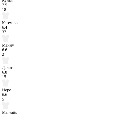
Кунья
7.5
18
Каземіро
6.4
37
Майну
6.6
2
Далот
6.8
15
Йоро
6.6
5
Магуайр