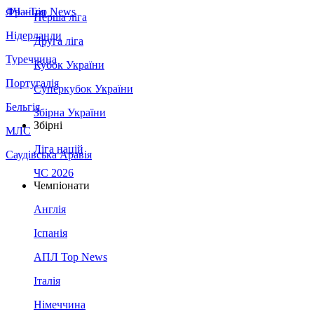
Франція
ЛЧ - Top News
Перша ліга
Нідерланди
Друга ліга
Туреччина
Кубок України
Португалія
Суперкубок України
Бельгія
Збірна України
Збірні
МЛС
Ліга націй
Саудівська Аравія
ЧС 2026
Чемпіонати
Англія
Іспанія
АПЛ Top News
Італія
Німеччина