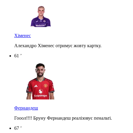
Хіменес
Алехандро Хіменес отримує жовту картку.
61 ’
Фернандеш
Гооол!!!! Бруну Фернандеш реалізовує пенальті.
67 ’