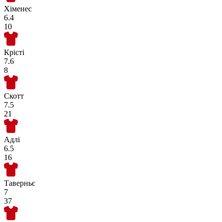
Хіменес
6.4
10
Крісті
7.6
8
Скотт
7.5
21
Адлі
6.5
16
Таверньє
7
37