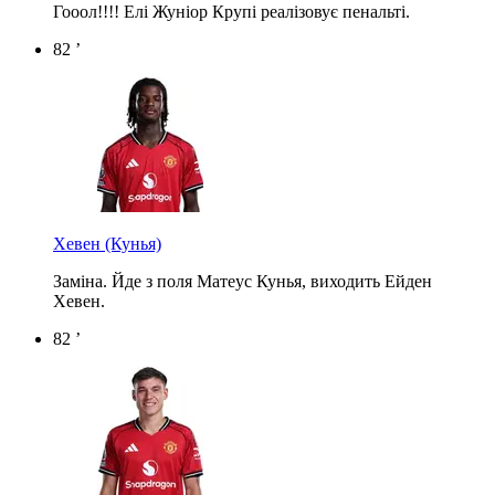
Гооол!!!! Елі Жуніор Крупі реалізовує пенальті.
82 ’
Хевен
(Кунья)
Заміна. Йде з поля Матеус Кунья, виходить Ейден
Хевен.
82 ’