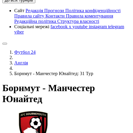
До всіх турнірів
Сайт
Редакція
Прогнози
Політика конфіденційності
Правила сайту
Контакти
Правила коментування
Редакційна політика
Структура власності
Соціальні мережі
facebook
x
youtube
instagram
telegram
viber
Футбол 24
Англія
Борнмут - Манчестер Юнайтед: 31 Тур
Борнмут - Манчестер
Юнайтед