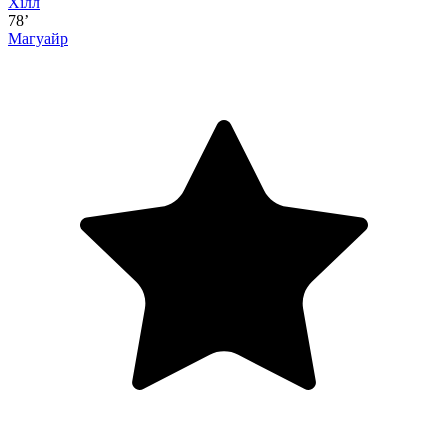
Хілл
78’
Магуайр