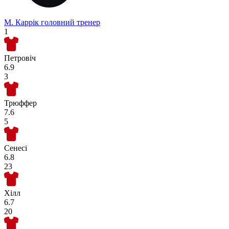
М. Каррік
головний тренер
1
Петровіч
6.9
3
Трюффер
7.6
5
Сенесі
6.8
23
Хілл
6.7
20