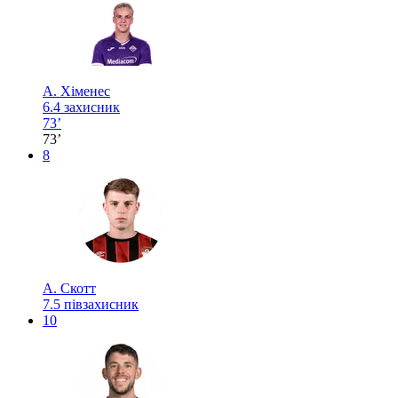
А. Хіменес
6.4
захисник
73’
73’
8
А. Скотт
7.5
півзахисник
10