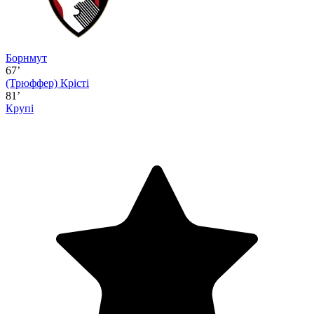
Борнмут
67’
(Трюффер)
Крісті
81’
Крупі