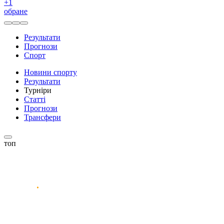
+
1
обране
Результати
Прогнози
Спорт
Новини спорту
Результати
Турніри
Статті
Прогнози
Трансфери
топ