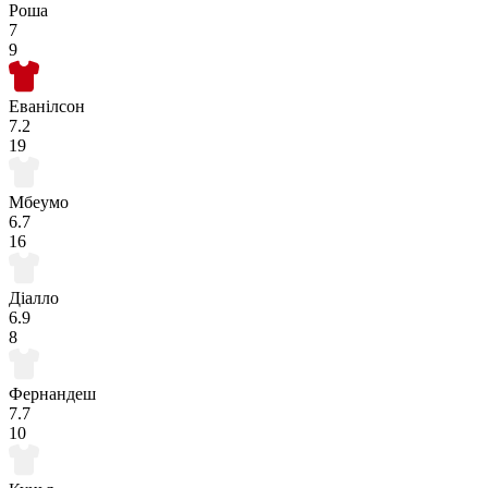
Роша
7
9
Еванілсон
7.2
19
Мбеумо
6.7
16
Діалло
6.9
8
Фернандеш
7.7
10