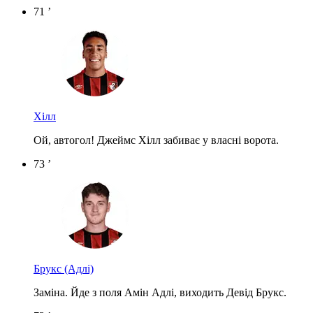
71 ’
Хілл
Ой, автогол! Джеймс Хілл забиває у власні ворота.
73 ’
Брукс
(Адлі)
Заміна. Йде з поля Амін Адлі, виходить Девід Брукс.