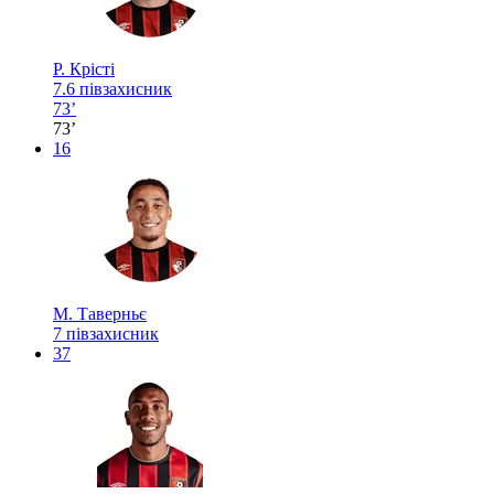
Р. Крісті
7.6
півзахисник
73’
73’
16
М. Таверньє
7
півзахисник
37