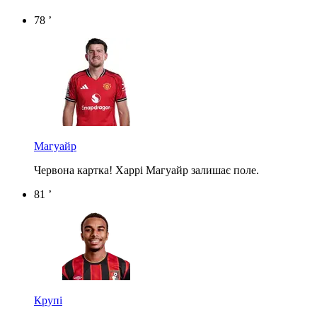
78 ’
Магуайр
Червона картка! Харрі Магуайр залишає поле.
81 ’
Крупі