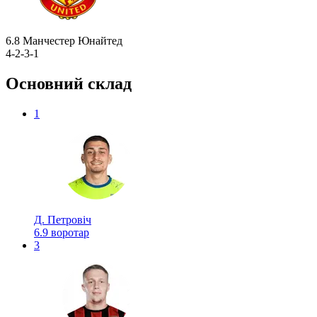
6.8
Манчестер Юнайтед
4-2-3-1
Основний склад
1
Д. Петровіч
6.9
воротар
3