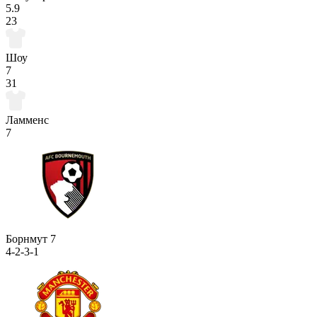
5.9
23
Шоу
7
31
Ламменс
7
Борнмут
7
4-2-3-1