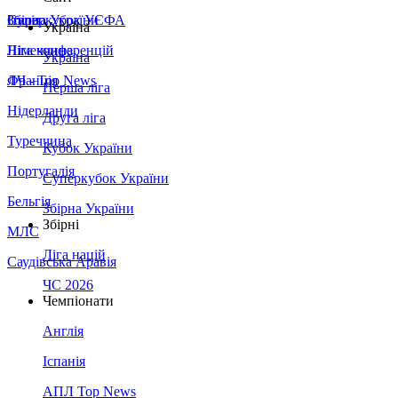
Збірна України
Італія
Суперкубок УЄФА
Україна
Німеччина
Ліга конференцій
Україна
Франція
ЛЧ - Top News
Перша ліга
Нідерланди
Друга ліга
Туреччина
Кубок України
Португалія
Суперкубок України
Бельгія
Збірна України
Збірні
МЛС
Ліга націй
Саудівська Аравія
ЧС 2026
Чемпіонати
Англія
Іспанія
АПЛ Top News