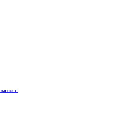
ласності