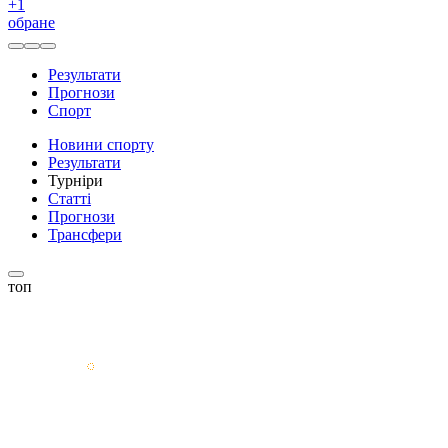
+
1
обране
Результати
Прогнози
Спорт
Новини спорту
Результати
Турніри
Статті
Прогнози
Трансфери
топ