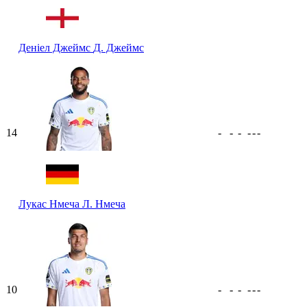
Деніел Джеймс
Д. Джеймс
14
-
-
-
-
-
-
Лукас Нмеча
Л. Нмеча
10
-
-
-
-
-
-