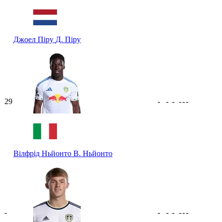
Джоел Піру
Д. Піру
29
-
-
-
-
-
-
Вілфрід Ньйонто
В. Ньйонто
-
-
-
-
-
-
-