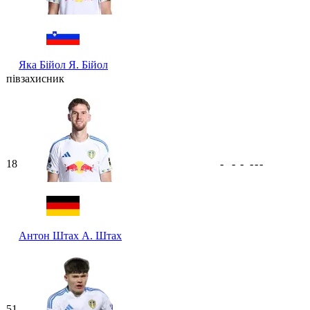
Яка Бійол
Я. Бійол
півзахисник
18
-
-
-
-
-
-
Антон Штах
А. Штах
51
-
-
-
-
-
-