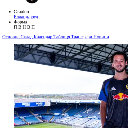
Стадіон
Елланд-роуд
Форма
П
В
Н
В
П
Основне
Склад
Календар
Таблиця
Трансфери
Новини