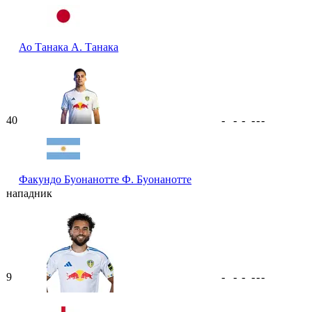
Ао Танака
А. Танака
40
-
-
-
-
-
-
Факундо Буонанотте
Ф. Буонанотте
нападник
9
-
-
-
-
-
-