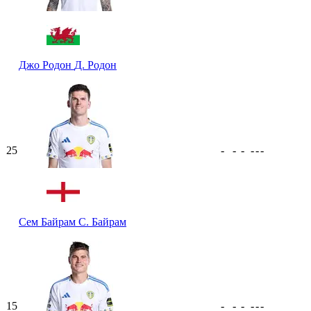
Джо Родон
Д. Родон
25
-
-
-
-
-
-
Сем Байрам
С. Байрам
15
-
-
-
-
-
-