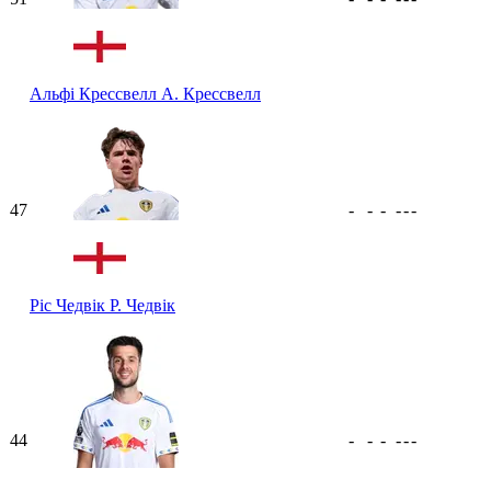
Альфі Крессвелл
А. Крессвелл
47
-
-
-
-
-
-
Ріс Чедвік
Р. Чедвік
44
-
-
-
-
-
-