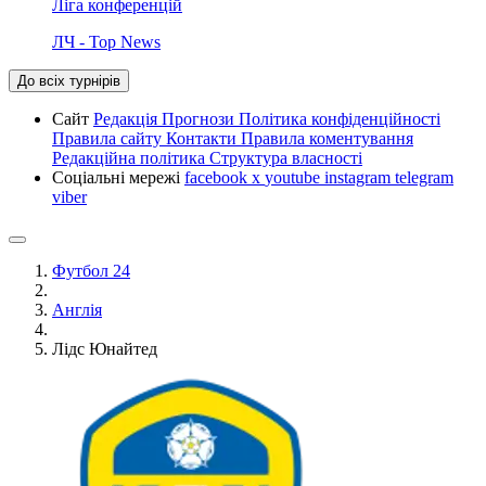
Ліга конференцій
ЛЧ - Top News
До всіх турнірів
Сайт
Редакція
Прогнози
Політика конфіденційності
Правила сайту
Контакти
Правила коментування
Редакційна політика
Структура власності
Соціальні мережі
facebook
x
youtube
instagram
telegram
viber
Футбол 24
Англія
Лідс Юнайтед