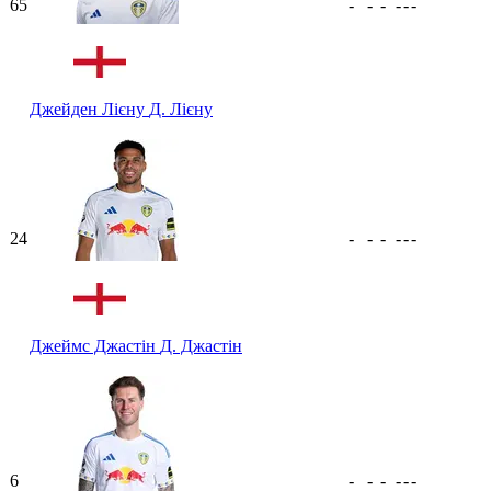
65
-
-
-
-
-
-
Джейден Лієну
Д. Лієну
24
-
-
-
-
-
-
Джеймс Джастін
Д. Джастін
6
-
-
-
-
-
-