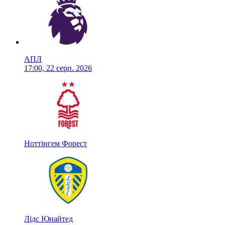
АПЛ
17:00, 22 серп. 2026
Ноттінгем Форест
Лідс Юнайтед