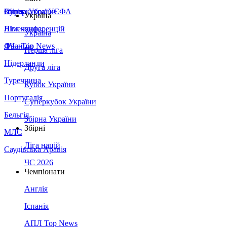
Збірна України
Італія
Суперкубок УЄФА
Україна
Німеччина
Ліга конференцій
Україна
Франція
ЛЧ - Top News
Перша ліга
Нідерланди
Друга ліга
Туреччина
Кубок України
Португалія
Суперкубок України
Бельгія
Збірна України
Збірні
МЛС
Ліга націй
Саудівська Аравія
ЧС 2026
Чемпіонати
Англія
Іспанія
АПЛ Top News