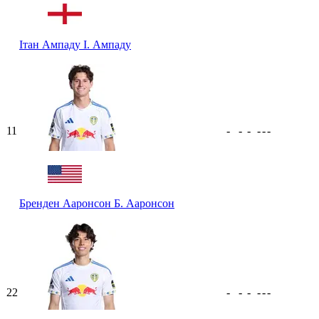
Ітан Ампаду
І. Ампаду
11
-
-
-
-
-
-
Бренден Ааронсон
Б. Ааронсон
22
-
-
-
-
-
-