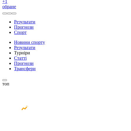
+
1
обране
Результати
Прогнози
Спорт
Новини спорту
Результати
Турніри
Статті
Прогнози
Трансфери
топ