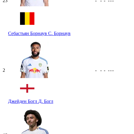
23
-
-
-
-
-
-
Себастьян Борнаув
С. Борнаув
2
-
-
-
-
-
-
Джейден Богл
Д. Богл