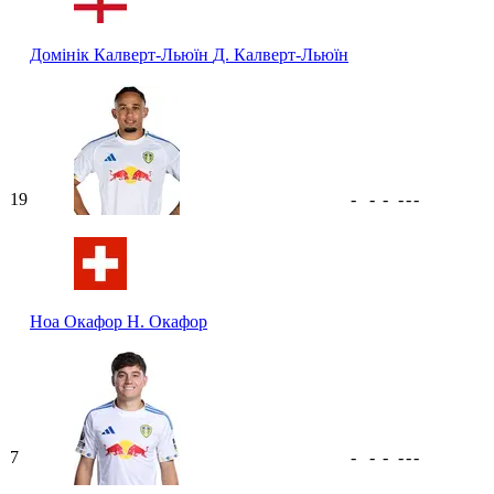
Домінік Калверт-Льюїн
Д. Калверт-Льюїн
19
-
-
-
-
-
-
Ноа Окафор
Н. Окафор
7
-
-
-
-
-
-