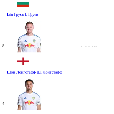
Ілія Груєв
І. Груєв
8
-
-
-
-
-
-
Шон Лонгстафф
Ш. Лонгстафф
4
-
-
-
-
-
-