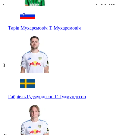
-
-
-
-
-
-
-
Тарік Мухаремовіч
Т. Мухаремовіч
3
-
-
-
-
-
-
Габріель Гудмундссон
Г. Гудмундссон