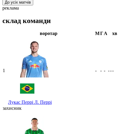
До усіх матчів
реклама
склад команди
воротар
М
Г
А
хв
1
-
-
-
-
-
-
Лукас Перрі
Л. Перрі
захисник