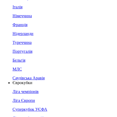
Італія
Німеччина
Франція
Нідерланди
Туреччина
Португалія
Бельгія
МЛС
Саудівська Аравія
Єврокубки
Ліга чемпіонів
Ліга Європи
Суперкубок УЄФА