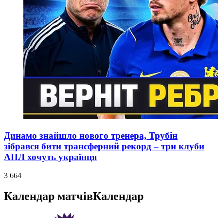
Динамо знайшло нового тренера, Трубін
зібрався бити трансферний рекорд – три клуби
АПЛ хочуть українця
3 664
Календар матчів
Календар