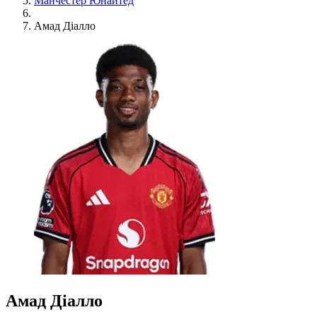
Манчестер Юнайтед
Амад Діалло
Амад Діалло