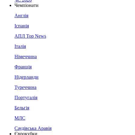
Чемпіонати
Англія
Іспанія
АПЛ Top News
Італія
Німеччина
Франція
Нідерланди
Туреччина
Португалія
Бельгія
МЛС
Саудівська Аравія
Єврокубки