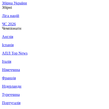
Збірна України
Збірні
Ліга націй
ЧС 2026
Чемпіонати
Англія
Іспанія
АПЛ Top News
Італія
Німеччина
Франція
Нідерланди
Туреччина
Португалія