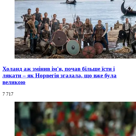
Холанд аж змінив ім'я, почав більше їсти і
лякати – як Норвегія згадала, що вже була
великою
7 717