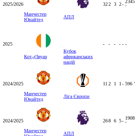
2345
2025/2026
32
2
3
2
-
ʼ
Манчестер
АПЛ
Юнайтед
2025
-
-
-
-
-
-
Кубок
Кот-д'Івуар
африканських
націй
2024/2025
11
2
1
1
-
596
ʼ
Манчестер
Ліга Європи
Юнайтед
1908
2024/2025
26
8
6
5
-
ʼ
Манчестер
АПЛ