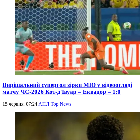
Вирішальний супергол зірки МЮ у відеоогляді
матчу ЧС-2026 Кот-д'Івуар – Еквадор – 1:0
15 червня, 07:24
АПЛ Top News