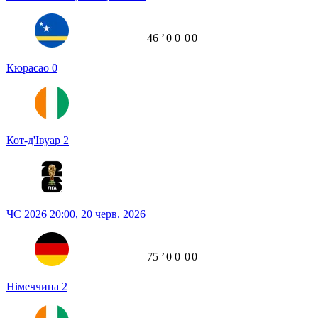
46
ʼ
0
0
0
0
Кюрасао
0
Кот-д'Івуар
2
ЧС 2026
20:00,
20 черв. 2026
75
ʼ
0
0
0
0
Німеччина
2