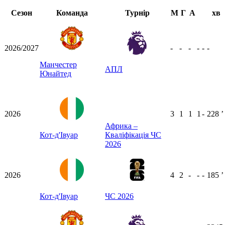
Сезон
Команда
Турнір
М
Г
А
хв
2026/2027
-
-
-
-
-
-
Манчестер
АПЛ
Юнайтед
2026
3
1
1
1
-
228
ʼ
Африка –
Кот-д'Івуар
Кваліфікація ЧС
2026
2026
4
2
-
-
-
185
ʼ
Кот-д'Івуар
ЧС 2026