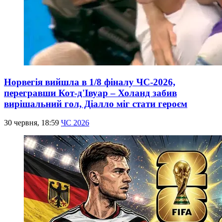
Норвегія вийшла в 1/8 фіналу ЧС-2026,
перегравши Кот-д'Івуар – Холанд забив
вирішальний гол, Діалло міг стати героєм
30 червня, 18:59
ЧС 2026