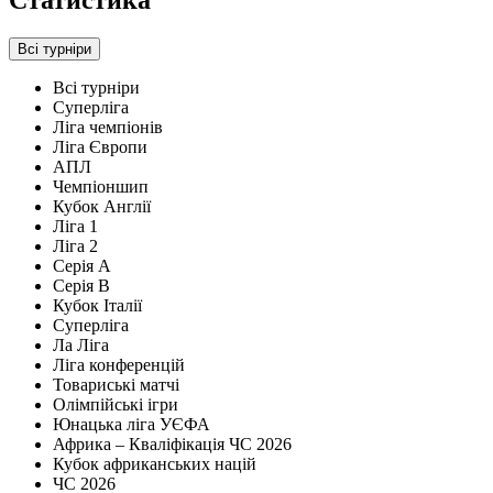
Статистика
Всі турніри
Всі турніри
Суперліга
Ліга чемпіонів
Ліга Європи
АПЛ
Чемпіоншип
Кубок Англії
Ліга 1
Ліга 2
Серія А
Серія B
Кубок Італії
Суперліга
Ла Ліга
Ліга конференцій
Товариські матчі
Олімпійські ігри
Юнацька ліга УЄФА
Африка – Кваліфікація ЧС 2026
Кубок африканських націй
ЧС 2026