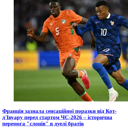
Франція зазнала сенсаційної поразки від Кот-
д'Івуару перед стартом ЧС-2026 – історична
перемога "слонів" в дуелі братів