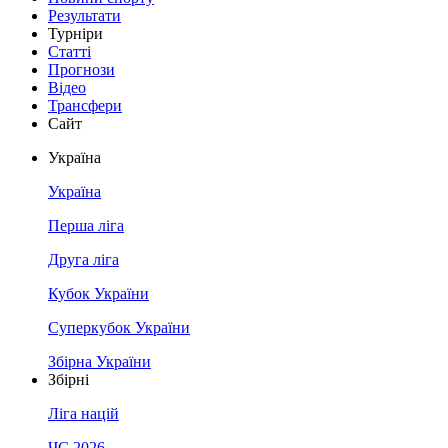
Результати
Турніри
Статті
Прогнози
Відео
Трансфери
Сайт
Україна
Україна
Перша ліга
Друга ліга
Кубок України
Суперкубок України
Збірна України
Збірні
Ліга націй
ЧС 2026