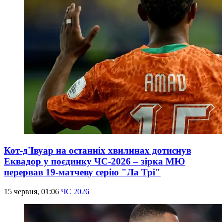
Кот-д'Івуар на останніх хвилинах дотиснув
Еквадор у поєдинку ЧС-2026 – зірка МЮ
перервав 19-матчеву серію "Ла Трі"
15 червня, 01:06
ЧС 2026