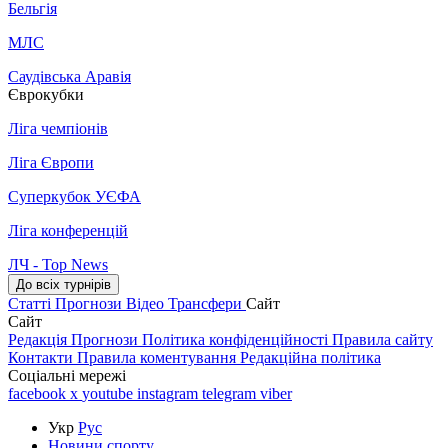
Бельгія
МЛС
Саудівська Аравія
Єврокубки
Ліга чемпіонів
Ліга Європи
Суперкубок УЄФА
Ліга конференцій
ЛЧ - Top News
До всіх турнірів
Статті
Прогнози
Відео
Трансфери
Сайт
Сайт
Редакція
Прогнози
Політика конфіденційності
Правила сайту
Контакти
Правила коментування
Редакційна політика
Соціальні мережі
facebook
x
youtube
instagram
telegram
viber
Укр
Рус
Новини спорту