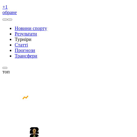
+
1
обране
Новини спорту
Результати
Турніри
Статті
Прогнози
Трансфери
топ