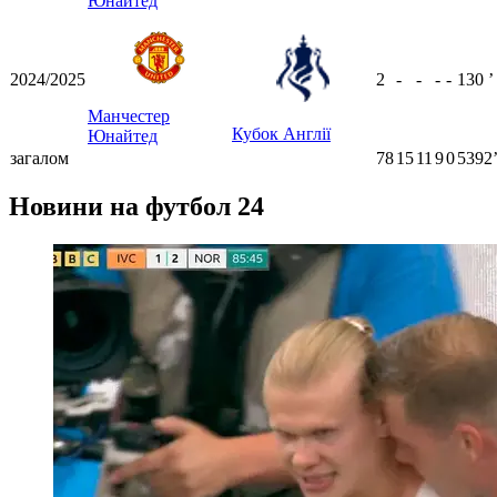
Юнайтед
2024/2025
2
-
-
-
-
130
ʼ
Манчестер
Кубок Англії
Юнайтед
загалом
78
15
11
9
0
5392
Новини на футбол 24