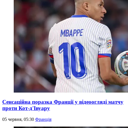
Сенсаційна поразка Франції у відеоогляді матчу
проти Кот-д'Івуару
05 червня, 05:30
Франція