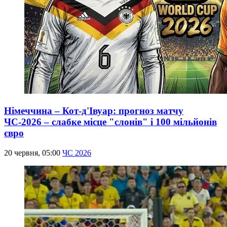
Німеччина – Кот-д'Івуар: прогноз матчу
ЧС-2026 – слабке місце "слонів" і 100 мільйонів
євро
20 червня, 05:00
ЧС 2026