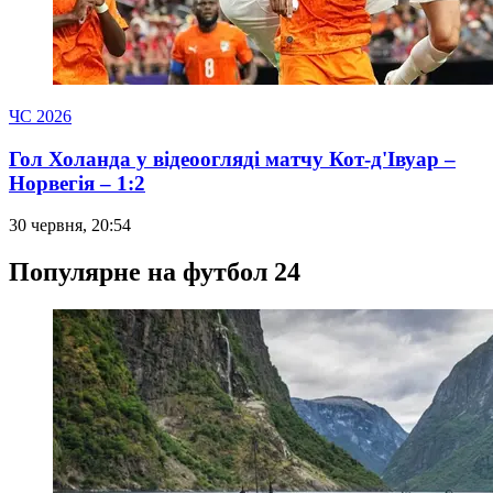
ЧС 2026
Гол Холанда у відеоогляді матчу Кот-д'Івуар –
Норвегія – 1:2
30 червня, 20:54
Популярне на футбол 24