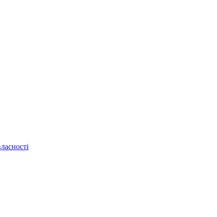
ласності