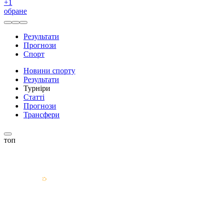
+
1
обране
Результати
Прогнози
Спорт
Новини спорту
Результати
Турніри
Статті
Прогнози
Трансфери
топ