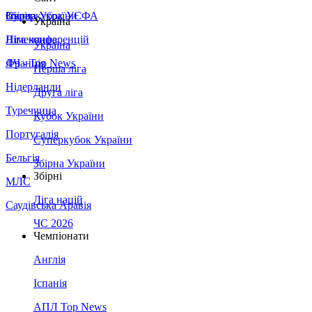
Збірна України
Італія
Суперкубок УЄФА
Україна
Німеччина
Ліга конференцій
Україна
Франція
ЛЧ - Top News
Перша ліга
Нідерланди
Друга ліга
Туреччина
Кубок України
Португалія
Суперкубок України
Бельгія
Збірна України
Збірні
МЛС
Ліга націй
Саудівська Аравія
ЧС 2026
Чемпіонати
Англія
Іспанія
АПЛ Top News