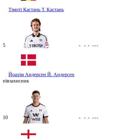
Тімоті Кастань
Т. Кастань
5
-
-
-
-
-
-
Йоахім Андерсен
Й. Андерсен
півзахисник
10
-
-
-
-
-
-