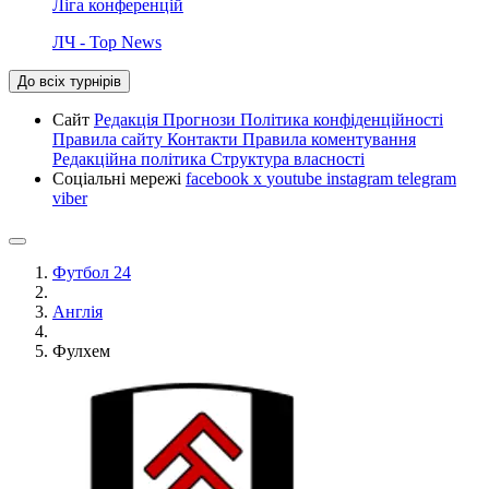
Ліга конференцій
ЛЧ - Top News
До всіх турнірів
Сайт
Редакція
Прогнози
Політика конфіденційності
Правила сайту
Контакти
Правила коментування
Редакційна політика
Структура власності
Соціальні мережі
facebook
x
youtube
instagram
telegram
viber
Футбол 24
Англія
Фулхем