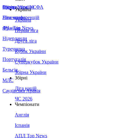
Збірна України
Італія
Суперкубок УЄФА
Україна
Німеччина
Ліга конференцій
Україна
Франція
ЛЧ - Top News
Перша ліга
Нідерланди
Друга ліга
Туреччина
Кубок України
Португалія
Суперкубок України
Бельгія
Збірна України
Збірні
МЛС
Ліга націй
Саудівська Аравія
ЧС 2026
Чемпіонати
Англія
Іспанія
АПЛ Top News