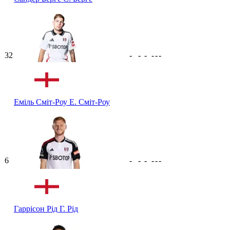
32
-
-
-
-
-
-
Еміль Сміт-Роу
Е. Сміт-Роу
6
-
-
-
-
-
-
Гаррісон Рід
Г. Рід