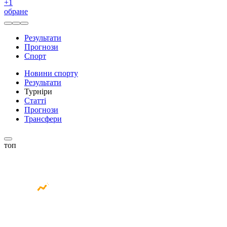
+
1
обране
Результати
Прогнози
Спорт
Новини спорту
Результати
Турніри
Статті
Прогнози
Трансфери
топ