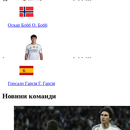
Оскар Бобб
О. Бобб
-
-
-
-
-
-
-
Гонсало Гарсія
Г. Гарсія
Новини команди