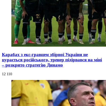
Карабах з екс-гравцем збірної України не
цурається російського, тренер підірвався на міні
– розкрито стратегію Динамо
12 110