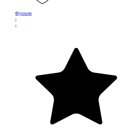
Фулхем
-
-