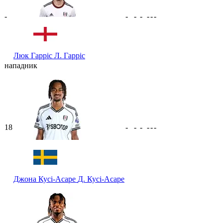
-
-
-
-
-
-
-
Люк Гарріс
Л. Гарріс
нападник
18
-
-
-
-
-
-
Джона Кусі-Асаре
Д. Кусі-Асаре