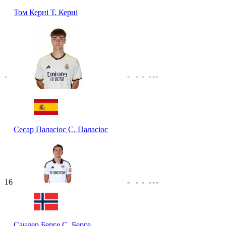
Том Керні
Т. Керні
-
-
-
-
-
-
-
Сесар Паласіос
С. Паласіос
16
-
-
-
-
-
-
Сандер Берге
С. Берге