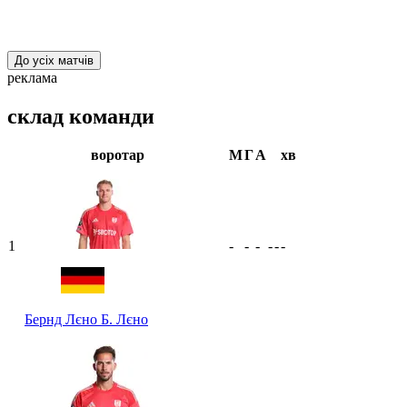
До усіх матчів
реклама
склад команди
воротар
М
Г
А
хв
1
-
-
-
-
-
-
Бернд Лєно
Б. Лєно