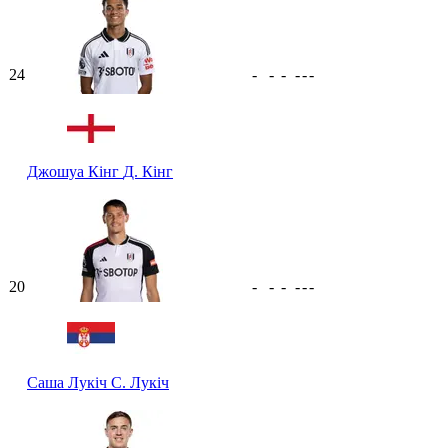
24
-
-
-
-
-
-
Джошуа Кінг
Д. Кінг
20
-
-
-
-
-
-
Саша Лукіч
С. Лукіч