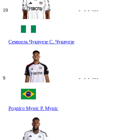
19
-
-
-
-
-
-
Семюель Чуквуезе
С. Чуквуезе
9
-
-
-
-
-
-
Родріго Муніс
Р. Муніс