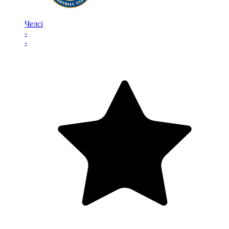
Челсі
-
-