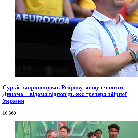
Суркіс запропонував Реброву знову очолити
Динамо – відома відповідь екс-тренера збірної
України
10 369