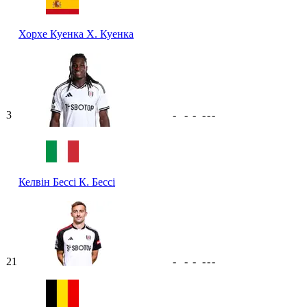
Хорхе Куенка
Х. Куенка
3
-
-
-
-
-
-
Келвін Бессі
К. Бессі
21
-
-
-
-
-
-