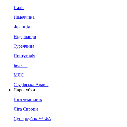
Італія
Німеччина
Франція
Нідерланди
Туреччина
Португалія
Бельгія
МЛС
Саудівська Аравія
Єврокубки
Ліга чемпіонів
Ліга Європи
Суперкубок УЄФА