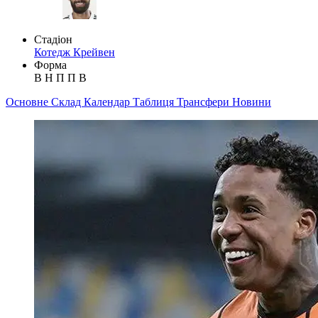
Стадіон
Котедж Крейвен
Форма
В
Н
П
П
В
Основне
Склад
Календар
Таблиця
Трансфери
Новини