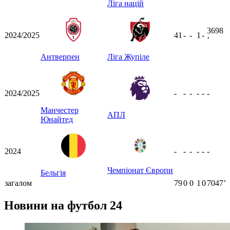
Ліга націй
3698
2024/2025
41
-
-
1
-
ʼ
Антверпен
Ліга Жупіле
2024/2025
-
-
-
-
-
-
Манчестер
АПЛ
Юнайтед
2024
-
-
-
-
-
-
Чемпіонат Європи
Бельгія
загалом
79
0
0
1
0
7047ʼ
Новини на футбол 24