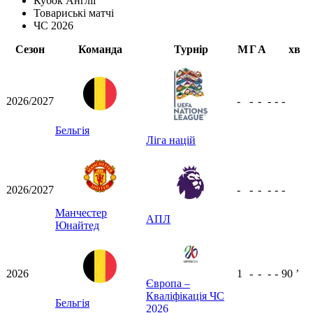
Кубок Англії
Товариські матчі
ЧС 2026
Сезон
Команда
Турнір
М
Г
А
хв
2026/2027
-
-
-
-
-
-
Бельгія
Ліга націй
2026/2027
-
-
-
-
-
-
Манчестер
АПЛ
Юнайтед
2026
1
-
-
-
-
90
ʼ
Європа –
Кваліфікація ЧС
Бельгія
2026