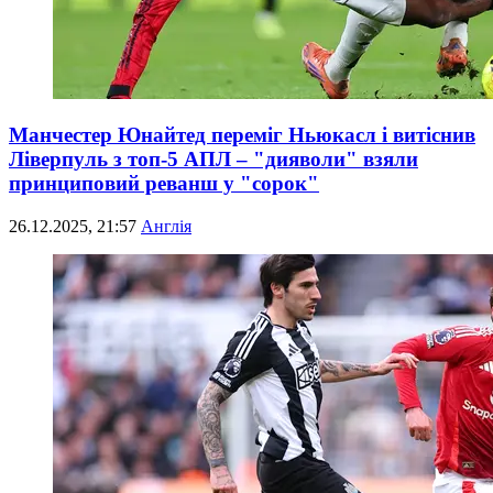
Манчестер Юнайтед переміг Ньюкасл і витіснив
Ліверпуль з топ-5 АПЛ – "дияволи" взяли
принциповий реванш у "сорок"
26.12.2025, 21:57
Англія