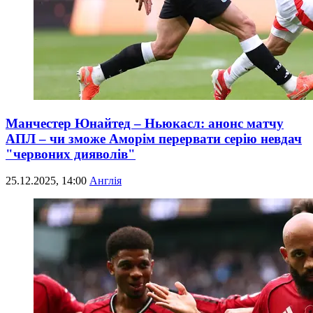
Манчестер Юнайтед – Ньюкасл: анонс матчу
АПЛ – чи зможе Аморім перервати серію невдач
"червоних дияволів"
25.12.2025, 14:00
Англія