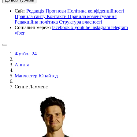
До всіх турнірів
Сайт
Редакція
Прогнози
Політика конфіденційності
Правила сайту
Контакти
Правила коментування
Редакційна політика
Структура власності
Соціальні мережі
facebook
x
youtube
instagram
telegram
viber
Футбол 24
Англія
Манчестер Юнайтед
Сенне Ламменс