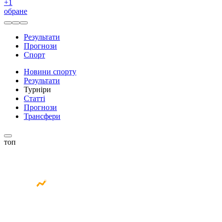
+
1
обране
Результати
Прогнози
Спорт
Новини спорту
Результати
Турніри
Статті
Прогнози
Трансфери
топ