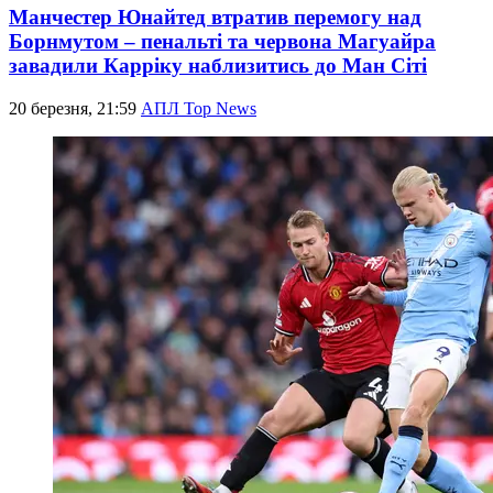
Манчестер Юнайтед втратив перемогу над
Борнмутом – пенальті та червона Магуайра
завадили Карріку наблизитись до Ман Сіті
20 березня, 21:59
АПЛ Top News