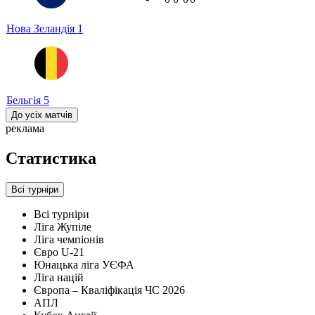
Нова Зеландія
1
Бельгія
5
До усіх матчів
реклама
Статистика
Всі турніри
Всі турніри
Ліга Жупіле
Ліга чемпіонів
Євро U-21
Юнацька ліга УЄФА
Ліга націй
Європа – Кваліфікація ЧС 2026
АПЛ