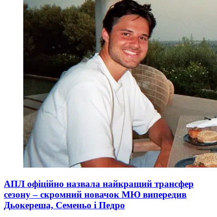
АПЛ офіційно назвала найкращий трансфер
сезону – скромний новачок МЮ випередив
Дьокереша, Семеньо і Педро