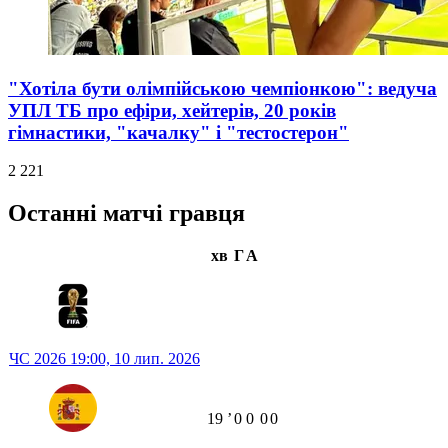
"Хотіла бути олімпійською чемпіонкою": ведуча
УПЛ ТБ про ефіри, хейтерів, 20 років
гімнастики, "качалку" і "тестостерон"
2 221
Останні матчі гравця
хв
Г
А
ЧС 2026
19:00,
10 лип. 2026
19
ʼ
0
0
0
0