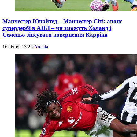
Манчестер Юнайтед – Манчестер Сіті: анонс
супердербі в АПЛ – чи зможуть Холанд і
Семеньо зіпсувати повернення Карріка
16 січня, 13:25
Англія