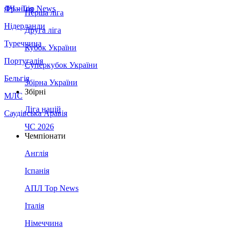
Франція
ЛЧ - Top News
Перша ліга
Нідерланди
Друга ліга
Туреччина
Кубок України
Португалія
Суперкубок України
Бельгія
Збірна України
Збірні
МЛС
Ліга націй
Саудівська Аравія
ЧС 2026
Чемпіонати
Англія
Іспанія
АПЛ Top News
Італія
Німеччина