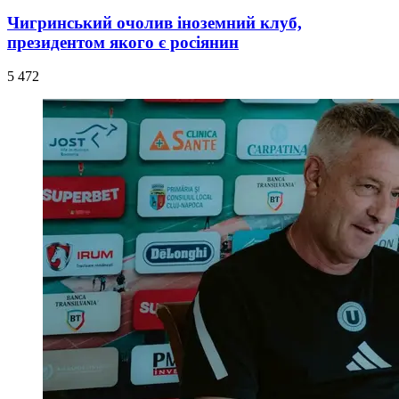
Чигринський очолив іноземний клуб,
президентом якого є росіянин
5 472