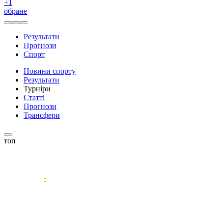
+
1
обране
Результати
Прогнози
Спорт
Новини спорту
Результати
Турніри
Статті
Прогнози
Трансфери
топ