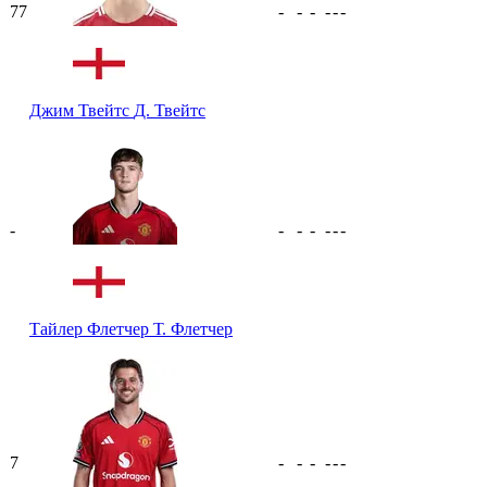
77
-
-
-
-
-
-
Джим Твейтс
Д. Твейтс
-
-
-
-
-
-
-
Тайлер Флетчер
Т. Флетчер
7
-
-
-
-
-
-