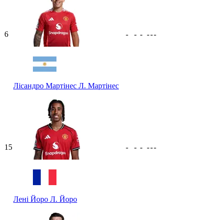
6
-
-
-
-
-
-
Лісандро Мартінес
Л. Мартінес
15
-
-
-
-
-
-
Лені Йоро
Л. Йоро