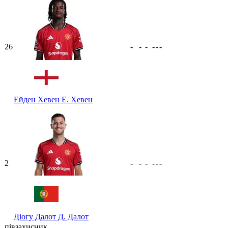
26
-
-
-
-
-
-
Ейден Хевен
Е. Хевен
2
-
-
-
-
-
-
Діогу Далот
Д. Далот
півзахисник