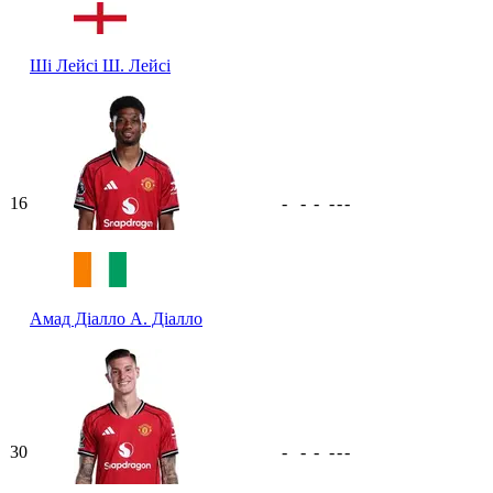
Ші Лейсі
Ш. Лейсі
16
-
-
-
-
-
-
Амад Діалло
А. Діалло
30
-
-
-
-
-
-