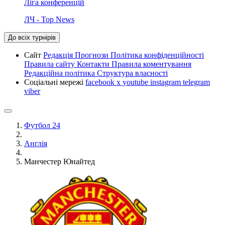
Ліга конференцій
ЛЧ - Top News
До всіх турнірів
Сайт
Редакція
Прогнози
Політика конфіденційності
Правила сайту
Контакти
Правила коментування
Редакційна політика
Структура власності
Соціальні мережі
facebook
x
youtube
instagram
telegram
viber
Футбол 24
Англія
Манчестер Юнайтед