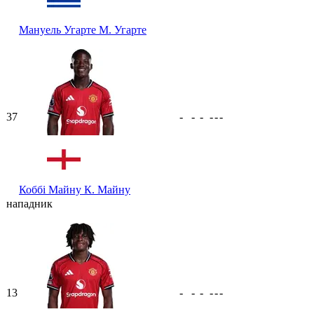
Мануель Угарте
М. Угарте
37
-
-
-
-
-
-
Коббі Майну
К. Майну
нападник
13
-
-
-
-
-
-