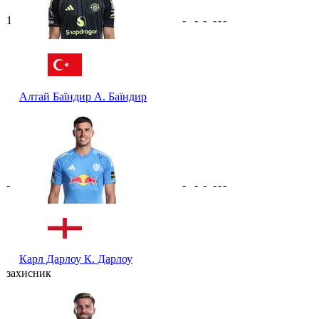
1
-
-
-
-
-
-
Алтай Баїндир
А. Баїндир
-
-
-
-
-
-
-
Карл Дарлоу
К. Дарлоу
захисник