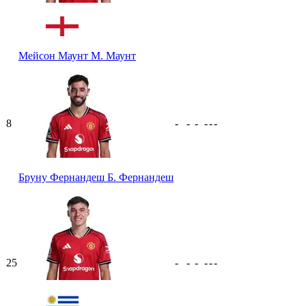
Мейсон Маунт
М. Маунт
8
-
-
-
-
-
-
Бруну Фернандеш
Б. Фернандеш
25
-
-
-
-
-
-