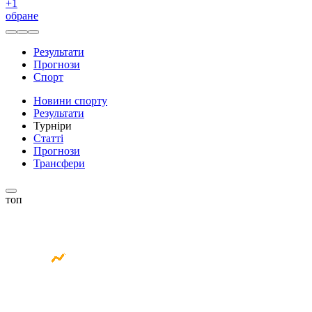
+
1
обране
Результати
Прогнози
Спорт
Новини спорту
Результати
Турніри
Статті
Прогнози
Трансфери
топ