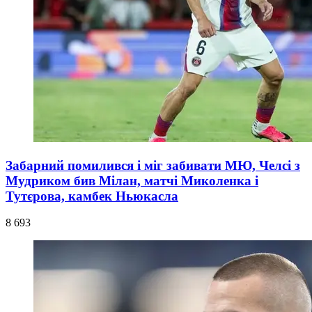
Забарний помилився і міг забивати МЮ, Челсі з
Мудриком бив Мілан, матчі Миколенка і
Тутєрова, камбек Ньюкасла
8 693