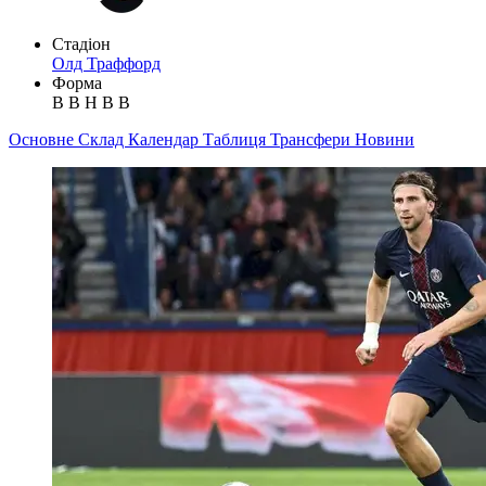
Стадіон
Олд Траффорд
Форма
В
В
Н
В
В
Основне
Склад
Календар
Таблиця
Трансфери
Новини