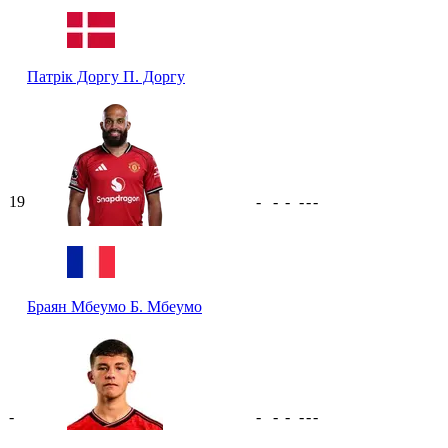
Патрік Доргу
П. Доргу
19
-
-
-
-
-
-
Браян Мбеумо
Б. Мбеумо
-
-
-
-
-
-
-