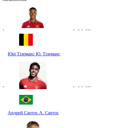
-
-
-
-
-
-
-
Юрі Тілеманс
Ю. Тілеманс
-
-
-
-
-
-
-
Андрей Сантос
А. Сантос