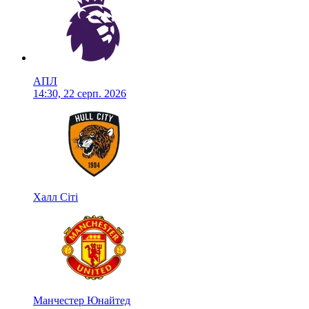
АПЛ
14:30, 22 серп. 2026
Халл Сіті
Манчестер Юнайтед