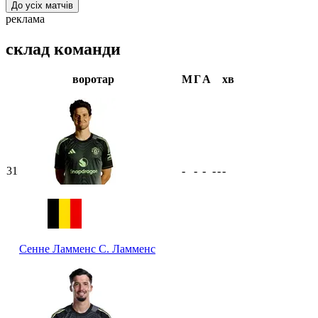
До усіх матчів
реклама
склад команди
воротар
М
Г
А
хв
31
-
-
-
-
-
-
Сенне Ламменс
С. Ламменс