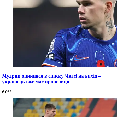
Мудрик опинився в списку Челсі на вихід –
українець вже має пропозиції
6 063