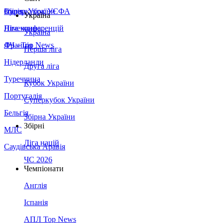
Збірна України
Італія
Суперкубок УЄФА
Україна
Німеччина
Ліга конференцій
Україна
Франція
ЛЧ - Top News
Перша ліга
Нідерланди
Друга ліга
Туреччина
Кубок України
Португалія
Суперкубок України
Бельгія
Збірна України
Збірні
МЛС
Ліга націй
Саудівська Аравія
ЧС 2026
Чемпіонати
Англія
Іспанія
АПЛ Top News