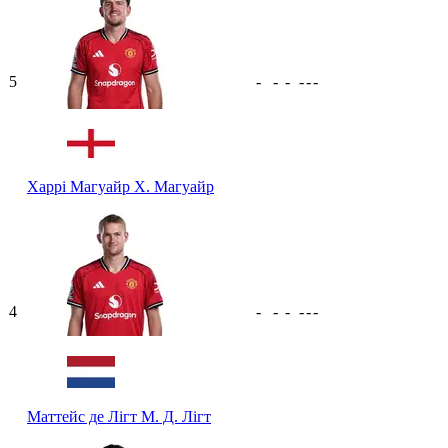
5
-
-
-
-
-
-
Харрі Магуайр
Х. Магуайр
4
-
-
-
-
-
-
Маттейс де Лігт
М. Д. Лігт