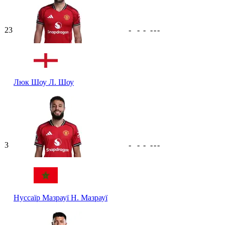
23
-
-
-
-
-
-
Люк Шоу
Л. Шоу
3
-
-
-
-
-
-
Нуссаїр Мазрауї
Н. Мазрауї