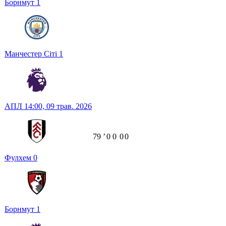
Борнмут
1
Манчестер Сіті
1
АПЛ
14:00,
09 трав. 2026
79
ʼ
0
0
0
0
Фулхем
0
Борнмут
1