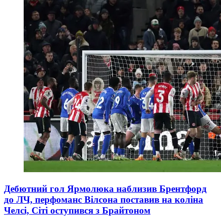
Дебютний гол Ярмолюка наблизив Брентфорд
до ЛЧ, перфоманс Вілсона поставив на коліна
Челсі, Сіті оступився з Брайтоном