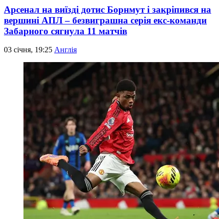
Арсенал на виїзді дотис Борнмут і закріпився на
вершині АПЛ – безвиграшна серія екс-команди
Забарного сягнула 11 матчів
03 січня, 19:25
Англія