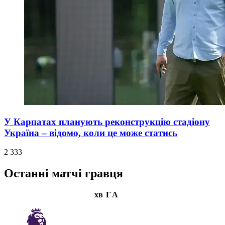
У Карпатах планують реконструкцію стадіону
Україна – відомо, коли це може статись
2 333
Останні матчі гравця
хв
Г
А