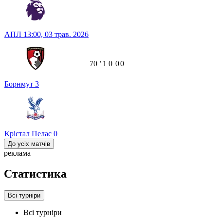
АПЛ
13:00,
03 трав. 2026
70
ʼ
1
0
0
0
Борнмут
3
Крістал Пелас
0
До усіх матчів
реклама
Статистика
Всі турніри
Всі турніри