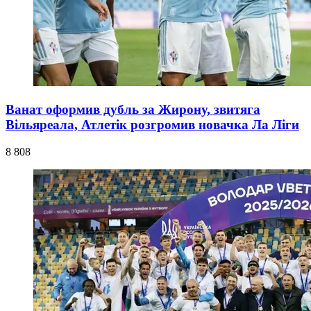
Ванат оформив дубль за Жирону, звитяга
Вільяреала, Атлетік розгромив новачка Ла Ліги
8 808