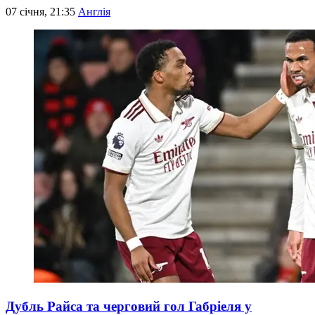
07 січня, 21:35
Англія
Дубль Райса та черговий гол Габріеля у