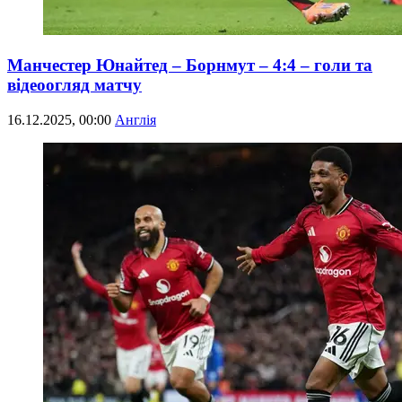
Манчестер Юнайтед – Борнмут – 4:4 – голи та
відеоогляд матчу
16.12.2025, 00:00
Англія