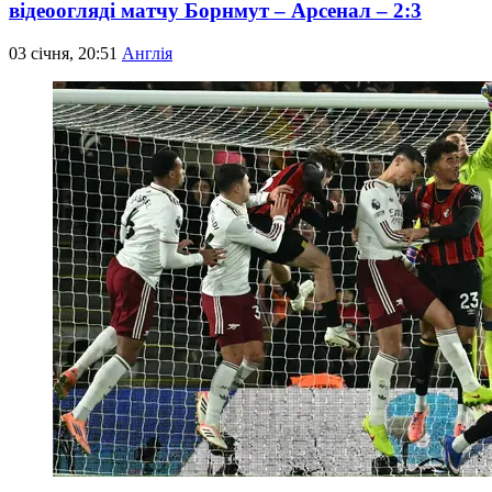
відеоогляді матчу Борнмут – Арсенал – 2:3
03 січня, 20:51
Англія