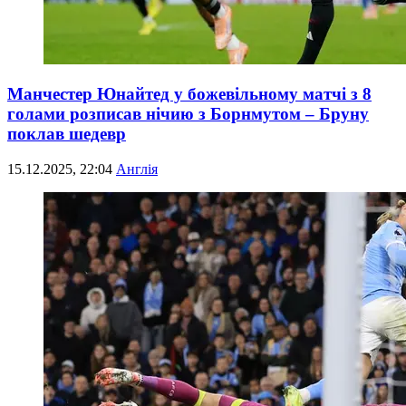
Манчестер Юнайтед у божевільному матчі з 8
голами розписав нічию з Борнмутом – Бруну
поклав шедевр
15.12.2025, 22:04
Англія