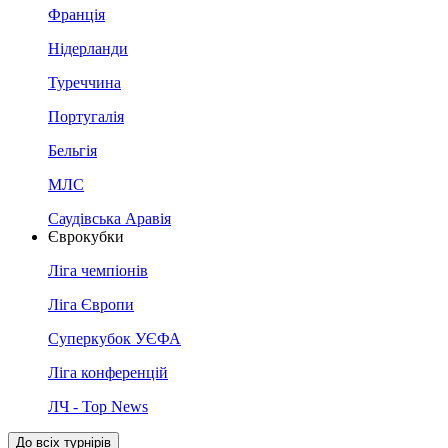
Франція
Нідерланди
Туреччина
Португалія
Бельгія
МЛС
Саудівська Аравія
Єврокубки
Ліга чемпіонів
Ліга Європи
Суперкубок УЄФА
Ліга конференцій
ЛЧ - Top News
До всіх турнірів