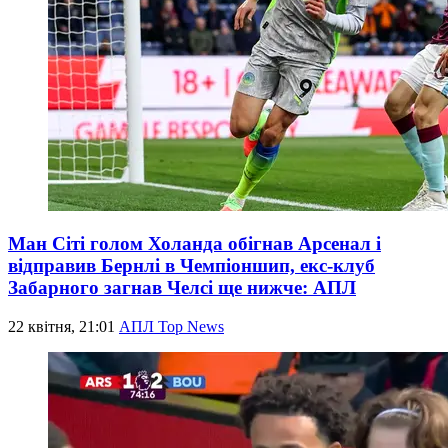
Ман Сіті голом Холанда обігнав Арсенал і
відправив Бернлі в Чемпіоншип, екс-клуб
Забарного загнав Челсі ще нижче: АПЛ
22 квітня, 21:01
АПЛ Top News