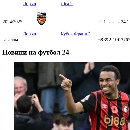
Лор'ян
Ліга 2
2024/2025
2
1
-
-
-
24
ʼ
Лор'ян
Кубок Франції
загалом
68
39
2
10
0
3767
Новини на футбол 24