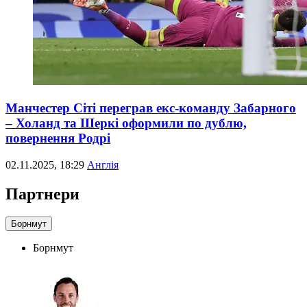
Манчестер Сіті переграв екс-команду Забарного
– Холанд та Шеркі оформили по дублю,
повернення Родрі
02.11.2025, 18:29
Англія
Партнери
Борнмут
Борнмут