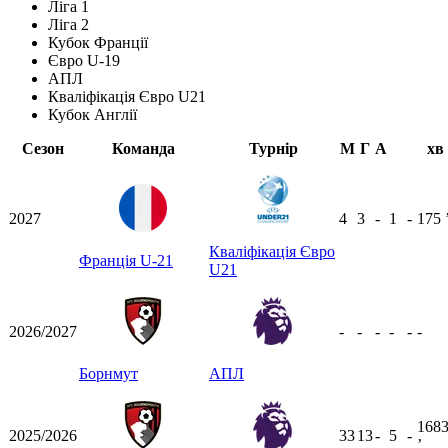
Ліга 1
Ліга 2
Кубок Франції
Євро U-19
АПЛ
Кваліфікація Євро U21
Кубок Англії
Сезон
Команда
Турнір
М
Г
А
хв
2027
4
3
-
1
-
175
Кваліфікація Євро
Франція U-21
U21
2026/2027
-
-
-
-
-
-
Борнмут
АПЛ
168
2025/2026
33
13
-
5
-
ʼ