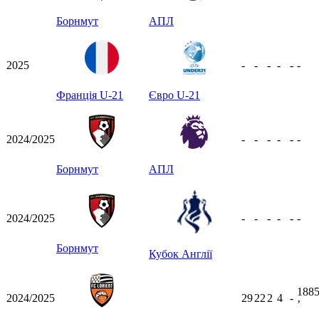
Борнмут
АПЛ
2025
-
-
-
-
-
-
Франція U-21
Євро U-21
2024/2025
-
-
-
-
-
-
Борнмут
АПЛ
2024/2025
-
-
-
-
-
-
Борнмут
Кубок Англії
188
2024/2025
29
22
2
4
-
ʼ