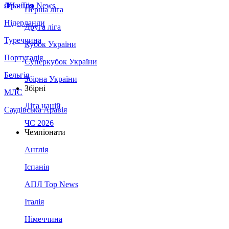
Франція
ЛЧ - Top News
Перша ліга
Нідерланди
Друга ліга
Туреччина
Кубок України
Португалія
Суперкубок України
Бельгія
Збірна України
Збірні
МЛС
Ліга націй
Саудівська Аравія
ЧС 2026
Чемпіонати
Англія
Іспанія
АПЛ Top News
Італія
Німеччина