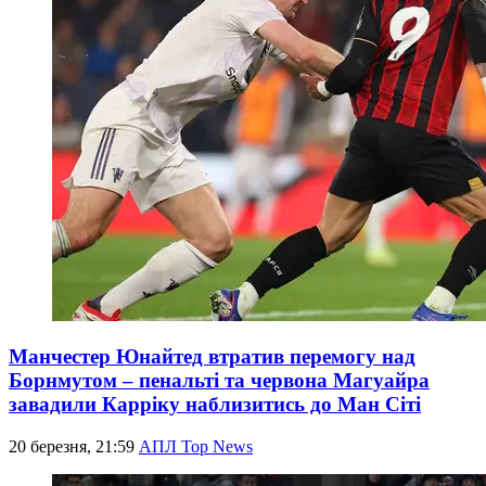
Манчестер Юнайтед втратив перемогу над
Борнмутом – пенальті та червона Магуайра
завадили Карріку наблизитись до Ман Сіті
20 березня, 21:59
АПЛ Top News