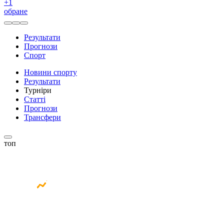
+
1
обране
Результати
Прогнози
Спорт
Новини спорту
Результати
Турніри
Статті
Прогнози
Трансфери
топ