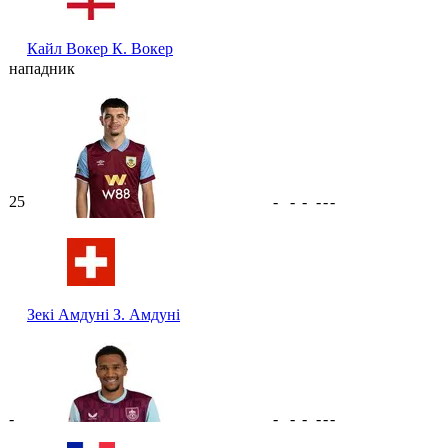
Кайл Вокер
К. Вокер
нападник
25
-
-
-
-
-
-
Зекі Амдуні
З. Амдуні
-
-
-
-
-
-
-