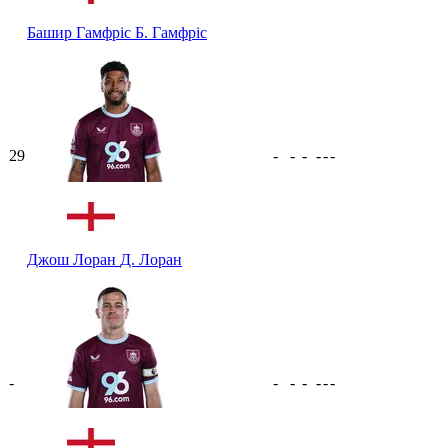
Башир Гамфріс
Б. Гамфріс
29
-
-
-
-
-
-
Джош Лоран
Д. Лоран
-
-
-
-
-
-
-