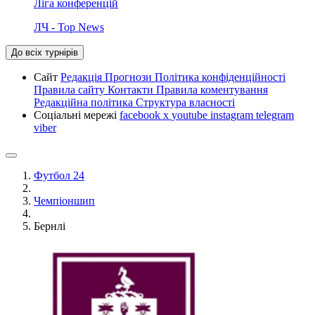
Ліга конференцій
ЛЧ - Top News
До всіх турнірів
Сайт
Редакція
Прогнози
Політика конфіденційності
Правила сайту
Контакти
Правила коментування
Редакційна політика
Структура власності
Соціальні мережі
facebook
x
youtube
instagram
telegram
viber
Футбол 24
Чемпіоншип
Бернлі