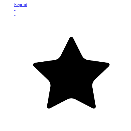
Бернлі
-
-