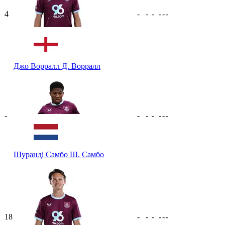
4
-
-
-
-
-
-
Джо Ворралл
Д. Ворралл
-
-
-
-
-
-
-
Шуранді Самбо
Ш. Самбо
18
-
-
-
-
-
-