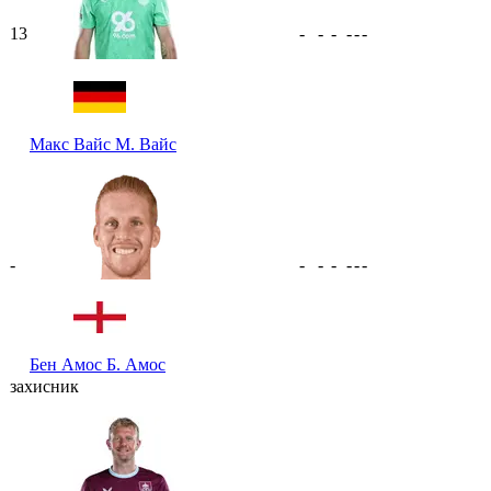
13
-
-
-
-
-
-
Макс Вайс
М. Вайс
-
-
-
-
-
-
-
Бен Амос
Б. Амос
захисник