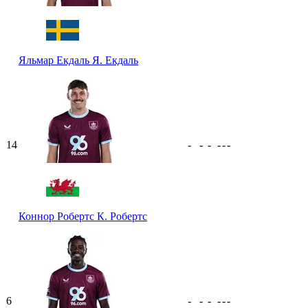
Яльмар Екдаль
Я. Екдаль
14
-
-
-
-
-
-
Коннор Робертс
К. Робертс
6
-
-
-
-
-
-