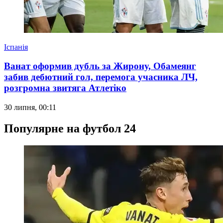
Іспанія
Ванат оформив дубль за Жирону, Обамеянг
забив дебютний гол, перемога учасника ЛЧ,
розгромна звитяга Атлетіко
30 липня, 00:11
Популярне на футбол 24