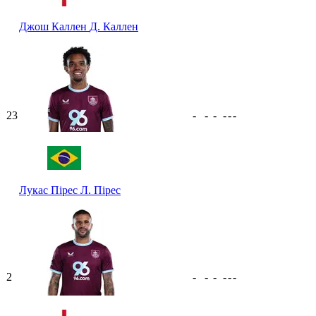
Джош Каллен
Д. Каллен
23
-
-
-
-
-
-
Лукас Пірес
Л. Пірес
2
-
-
-
-
-
-