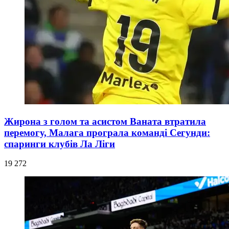
Жирона з голом та асистом Ваната втратила
перемогу, Малага програла команді Сегунди:
спаринги клубів Ла Ліги
19 272