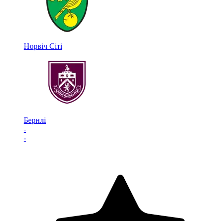
Норвіч Сіті
Бернлі
-
-