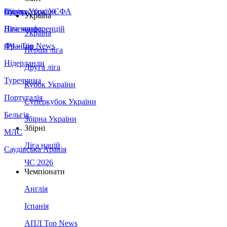
Збірна України
Італія
Суперкубок УЄФА
Україна
Німеччина
Ліга конференцій
Україна
Франція
ЛЧ - Top News
Перша ліга
Нідерланди
Друга ліга
Туреччина
Кубок України
Португалія
Суперкубок України
Бельгія
Збірна України
Збірні
МЛС
Ліга націй
Саудівська Аравія
ЧС 2026
Чемпіонати
Англія
Іспанія
АПЛ Top News