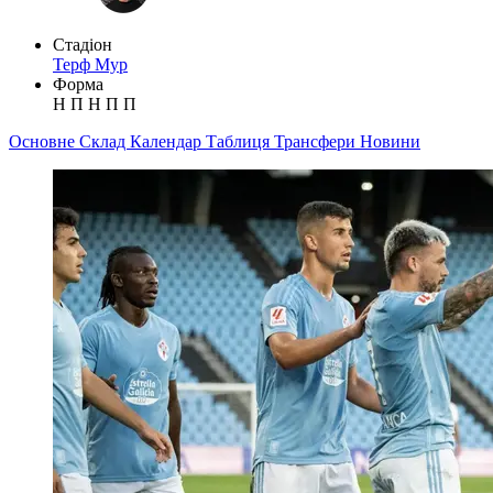
Стадіон
Терф Мур
Форма
Н
П
Н
П
П
Основне
Склад
Календар
Таблиця
Трансфери
Новини