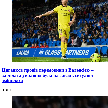
Циганков провів перемовини з Валенсією –
зарплата українця була на заваді, ситуація
змінилася
9 310