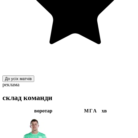
До усіх матчів
реклама
склад команди
воротар
М
Г
А
хв