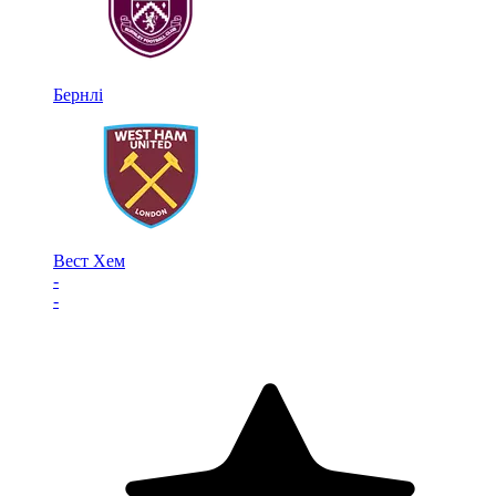
Бернлі
Вест Хем
-
-