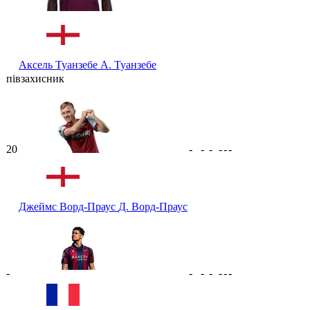
Аксель Туанзебе
А. Туанзебе
півзахисник
20
-
-
-
-
-
-
Джеймс Ворд-Праус
Д. Ворд-Праус
-
-
-
-
-
-
-