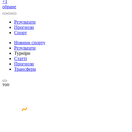
+
1
обране
Результати
Прогнози
Спорт
Новини спорту
Результати
Турніри
Статті
Прогнози
Трансфери
топ