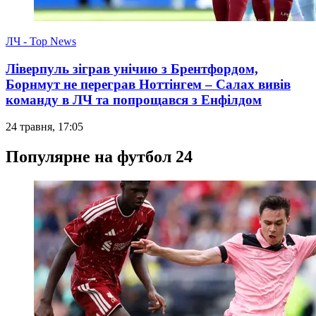
ЛЧ - Top News
Ліверпуль зіграв унічию з Брентфордом,
Борнмут не переграв Ноттінгем – Салах вивів
команду в ЛЧ та попрощався з Енфілдом
24 травня, 17:05
Популярне на футбол 24