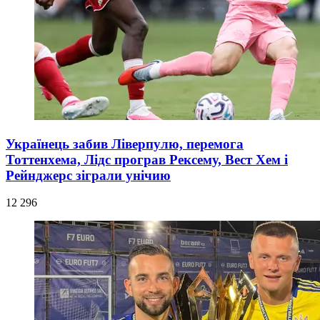
Українець забив Ліверпулю, перемога
Тоттенхема, Лідс програв Рексему, Вест Хем і
Рейнджерс зіграли унічию
12 296