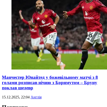
Манчестер Юнайтед у божевільному матчі з 8
голами розписав нічию з Борнмутом – Бруну
поклав шедевр
15.12.2025, 22:04
Англія