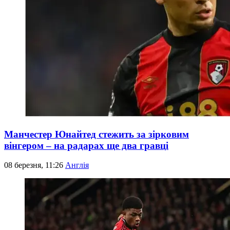
Манчестер Юнайтед стежить за зірковим
вінгером – на радарах ще два гравці
08 березня, 11:26
Англія