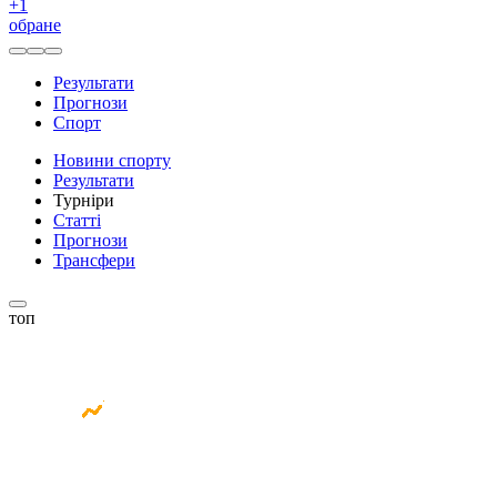
+
1
обране
Результати
Прогнози
Спорт
Новини спорту
Результати
Турніри
Статті
Прогнози
Трансфери
топ