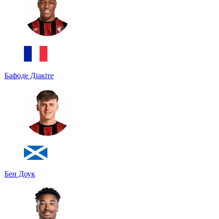
Бафоде Діакіте
Бен Доук