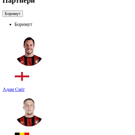
Партнери
Борнмут
Борнмут
Адам Сміт