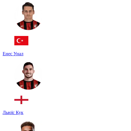
Енес Унал
Льюїс Кук