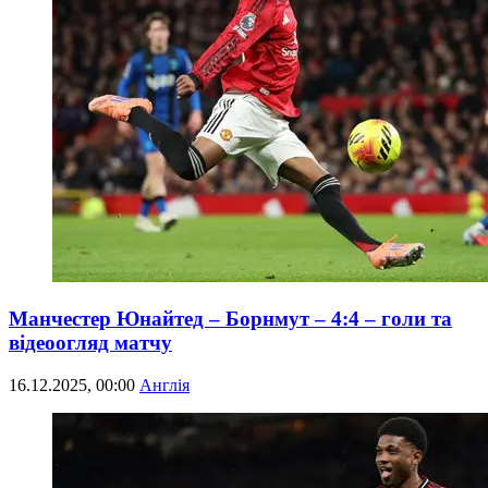
Манчестер Юнайтед – Борнмут – 4:4 – голи та
відеоогляд матчу
16.12.2025, 00:00
Англія