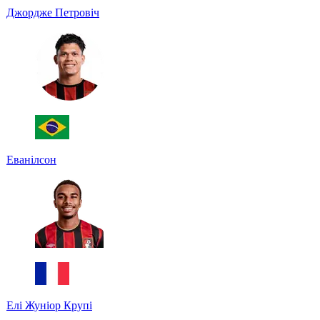
Джордже Петровіч
Еванілсон
Елі Жуніор Крупі