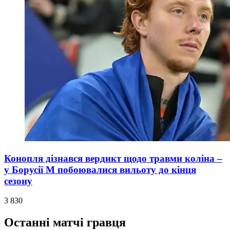
Конопля дізнався вердикт щодо травми коліна –
у Борусії М побоювалися вильоту до кінця
сезону
3 830
Останні матчі гравця