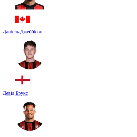
Даніель Джеббісон
Девід Брукс