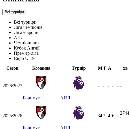
Всі турніри
Всі турніри
Ліга чемпіонів
Ліга Європи
АПЛ
Чемпіоншип
Кубок Англії
Прем'єр-ліга
Євро U-19
Сезон
Команда
Турнір
М
Г
А
хв
2026/2027
-
-
-
-
-
-
Борнмут
АПЛ
274
2025/2026
34
7
4
6
-
ʼ
Борнмут
АПЛ