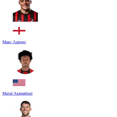
Макс Ааронс
Матаї Акінмбоні