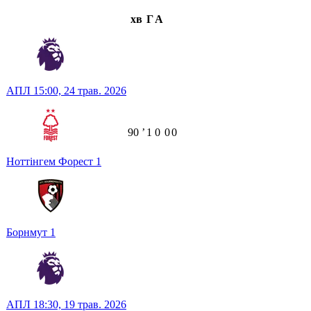
хв
Г
А
АПЛ
15:00,
24 трав. 2026
90
ʼ
1
0
0
0
Ноттінгем Форест
1
Борнмут
1
АПЛ
18:30,
19 трав. 2026