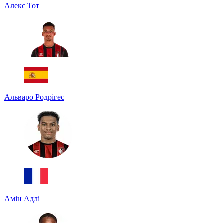
Алекс Тот
Альваро Родрігес
Амін Адлі