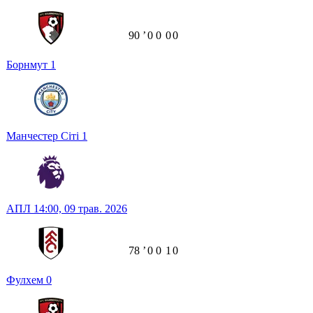
90
ʼ
0
0
0
0
Борнмут
1
Манчестер Сіті
1
АПЛ
14:00,
09 трав. 2026
78
ʼ
0
0
1
0
Фулхем
0