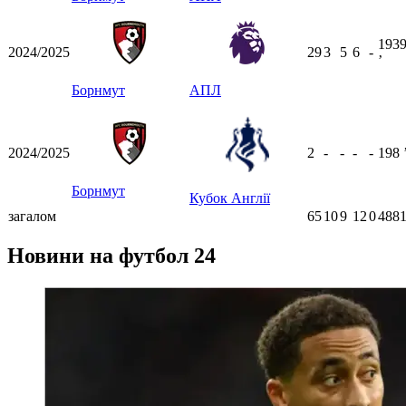
193
2024/2025
29
3
5
6
-
ʼ
Борнмут
АПЛ
2024/2025
2
-
-
-
-
198
Борнмут
Кубок Англії
загалом
65
10
9
12
0
4881
Новини на футбол 24