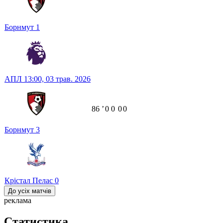
Борнмут
1
АПЛ
13:00,
03 трав. 2026
86
ʼ
0
0
0
0
Борнмут
3
Крістал Пелас
0
До усіх матчів
реклама
Статистика