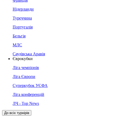
Франція
Нідерланди
Туреччина
Португалія
Бельгія
МЛС
Саудівська Аравія
Єврокубки
Ліга чемпіонів
Ліга Європи
Суперкубок УЄФА
Ліга конференцій
ЛЧ - Top News
До всіх турнірів