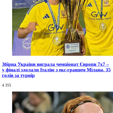
Збірна України виграла чемпіонат Європи 7x7 –
у фіналі здолали Італію з екс-гравцем Мілана, 35
голів за турнір
4 355