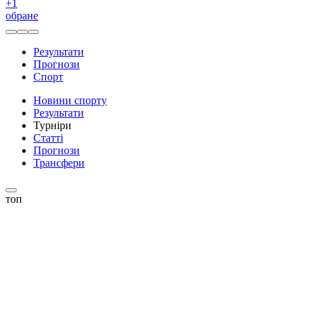
+
1
обране
Результати
Прогнози
Спорт
Новини спорту
Результати
Турніри
Статті
Прогнози
Трансфери
топ