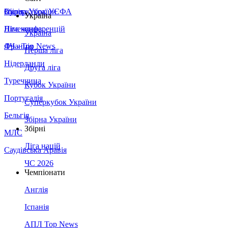
Збірна України
Італія
Суперкубок УЄФА
Україна
Німеччина
Ліга конференцій
Україна
Франція
ЛЧ - Top News
Перша ліга
Нідерланди
Друга ліга
Туреччина
Кубок України
Португалія
Суперкубок України
Бельгія
Збірна України
Збірні
МЛС
Ліга націй
Саудівська Аравія
ЧС 2026
Чемпіонати
Англія
Іспанія
АПЛ Top News