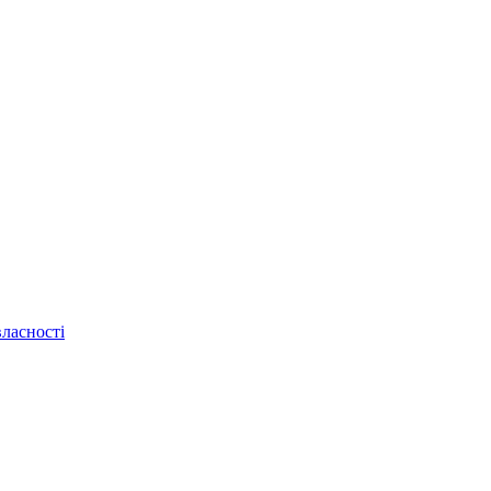
ласності