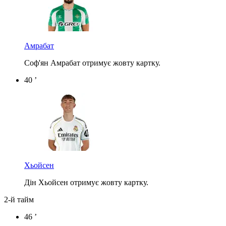
Амрабат
Соф'ян Амрабат отримує жовту картку.
40 ’
Хьойсен
Дін Хьойсен отримує жовту картку.
2-й тайм
46 ’