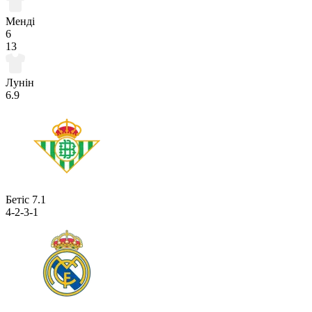
Менді
6
13
Лунін
6.9
Бетіс
7.1
4-2-3-1