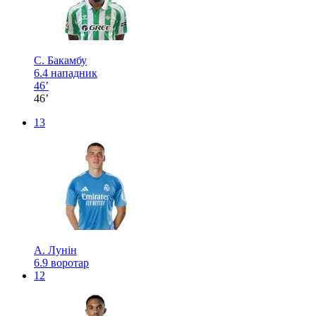
С. Бакамбу
6.4
нападник
46’
46’
13
А. Лунін
6.9
воротар
12