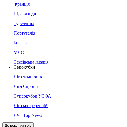
Франція
Нідерланди
Туреччина
Португалія
Бельгія
МЛС
Саудівська Аравія
Єврокубки
Ліга чемпіонів
Ліга Європи
Суперкубок УЄФА
Ліга конференцій
ЛЧ - Top News
До всіх турнірів