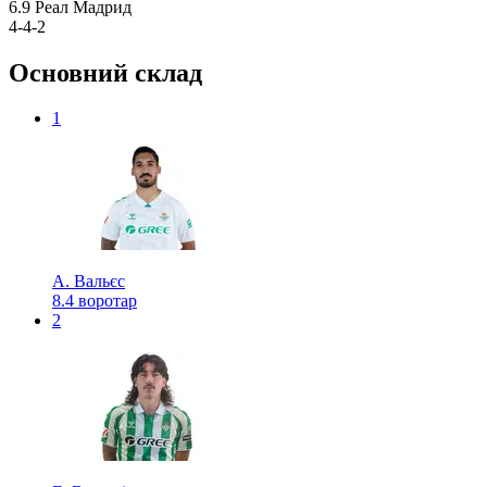
6.9
Реал Мадрид
4-4-2
Основний склад
1
А. Вальєс
8.4
воротар
2