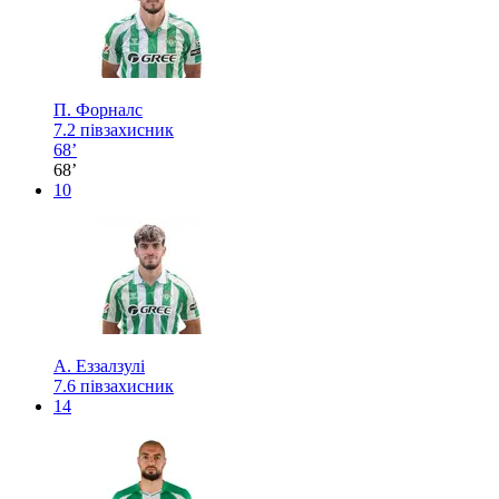
П. Форналс
7.2
півзахисник
68’
68’
10
А. Еззалзулі
7.6
півзахисник
14