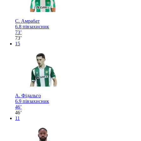
С. Амрабат
6.8
півзахисник
73’
73’
15
А. Фідальго
6.9
півзахисник
46’
46’
11