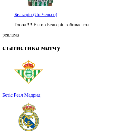
Бельєрін
(Ло Чельсо)
Гооол!!!! Ектор Бельєрін забиває гол.
реклама
статистика матчу
Бетіс
Реал Мадрид