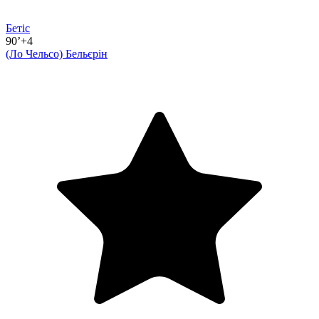
Бетіс
90’+4
(Ло Чельсо)
Бельєрін