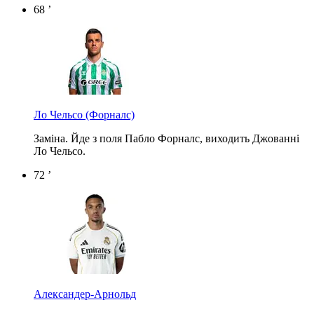
68 ’
Ло Чельсо
(Форналс)
Заміна. Йде з поля Пабло Форналс, виходить Джованні
Ло Чельсо.
72 ’
Александер-Арнольд