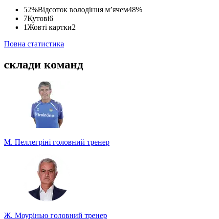
52%
Відсоток володіння м’ячем
48%
7
Кутові
6
1
Жовті картки
2
Повна статистика
склади команд
М. Пеллегріні
головний тренер
Ж. Моурінью
головний тренер