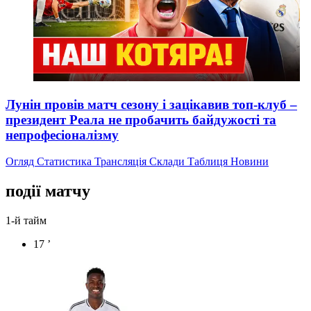
Лунін провів матч сезону і зацікавив топ-клуб –
президент Реала не пробачить байдужості та
непрофесіоналізму
Огляд
Статистика
Трансляція
Склади
Таблиця
Новини
події матчу
1-й тайм
17 ’