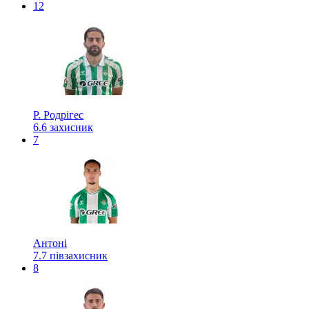
12
Р. Родрігес
6.6
захисник
7
Антоні
7.7
півзахисник
8