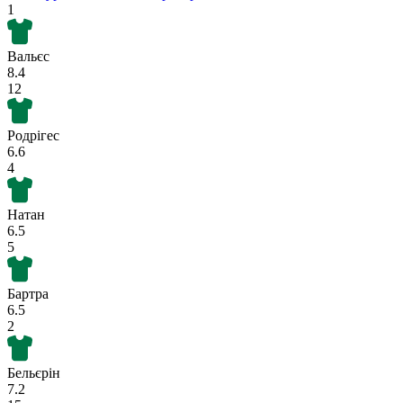
1
Вальєс
8.4
12
Родрігес
6.6
4
Натан
6.5
5
Бартра
6.5
2
Бельєрін
7.2