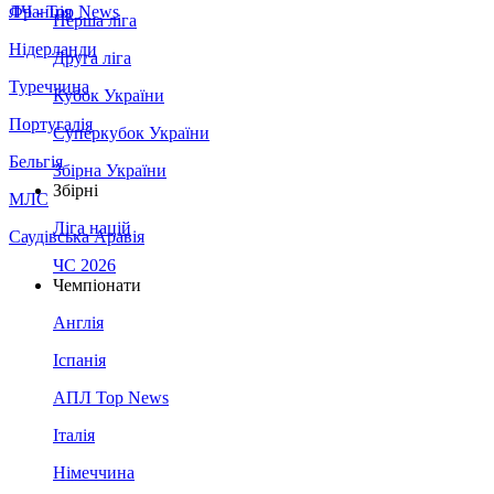
Франція
ЛЧ - Top News
Перша ліга
Нідерланди
Друга ліга
Туреччина
Кубок України
Португалія
Суперкубок України
Бельгія
Збірна України
Збірні
МЛС
Ліга націй
Саудівська Аравія
ЧС 2026
Чемпіонати
Англія
Іспанія
АПЛ Top News
Італія
Німеччина