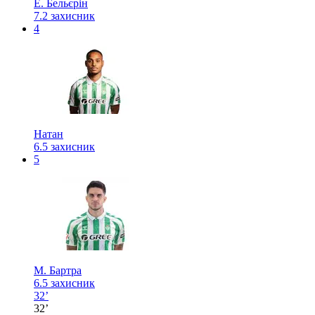
Е. Бельєрін
7.2
захисник
4
Натан
6.5
захисник
5
М. Бартра
6.5
захисник
32’
32’