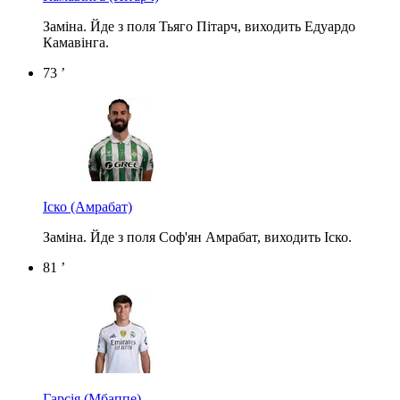
Заміна. Йде з поля Тьяго Пітарч, виходить Едуардо
Камавінга.
73 ’
Іско
(Амрабат)
Заміна. Йде з поля Соф'ян Амрабат, виходить Іско.
81 ’
Гарсія
(Мбаппе)