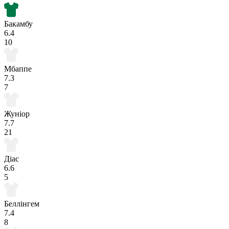
Бакамбу
6.4
10
Мбаппе
7.3
7
Жуніор
7.7
21
Діас
6.6
5
Беллінгем
7.4
8