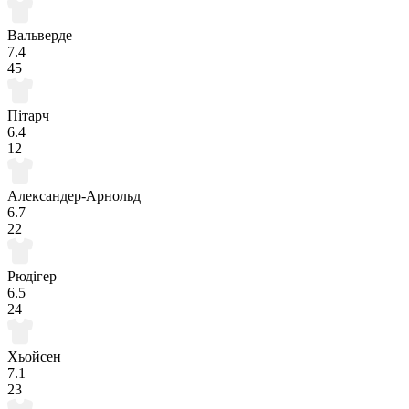
Вальверде
7.4
45
Пітарч
6.4
12
Александер-Арнольд
6.7
22
Рюдігер
6.5
24
Хьойсен
7.1
23