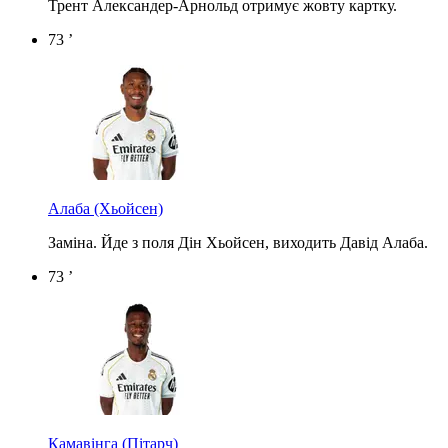
Трент Александер-Арнольд отримує жовту картку.
73 ’
Алаба
(Хьойсен)
Заміна. Йде з поля Дін Хьойсен, виходить Давід Алаба.
73 ’
Камавінга
(Пітарч)