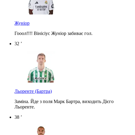
Жуніор
Гооол!!!! Вінісіус Жуніор забиває гол.
32 ’
Льоренте
(Бартра)
Заміна. Йде з поля Марк Бартра, виходить Дієго
Льоренте.
38 ’