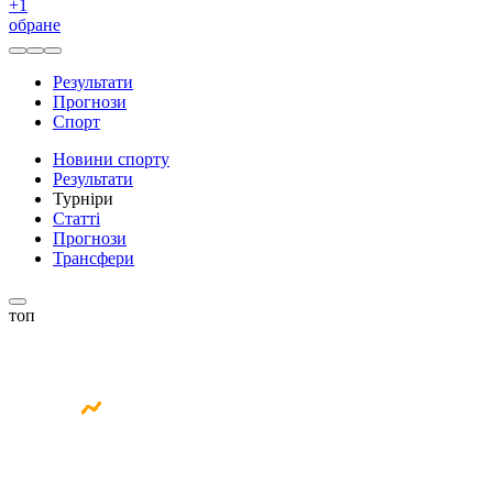
+
1
обране
Результати
Прогнози
Спорт
Новини спорту
Результати
Турніри
Статті
Прогнози
Трансфери
топ