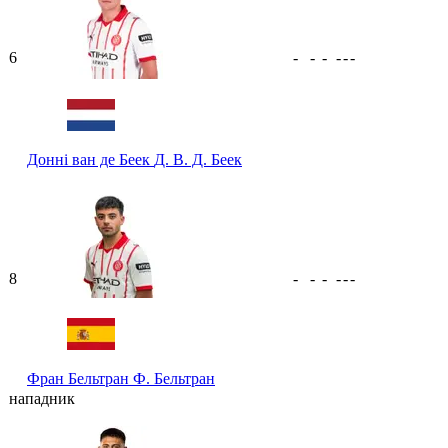
6
-
-
-
-
-
-
Донні ван де Беек
Д. В. Д. Беек
8
-
-
-
-
-
-
Фран Бельтран
Ф. Бельтран
нападник