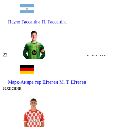
Пауло Гассаніга
П. Гассаніга
22
-
-
-
-
-
-
Марк-Андре тер Штеген
М. Т. Штеген
захисник
-
-
-
-
-
-
-