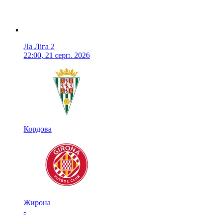
Ла Ліга 2
22:00, 21 серп. 2026
Кордова
Жирона
-