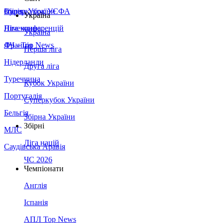
Збірна України
Італія
Суперкубок УЄФА
Україна
Німеччина
Ліга конференцій
Україна
Франція
ЛЧ - Top News
Перша ліга
Нідерланди
Друга ліга
Туреччина
Кубок України
Португалія
Суперкубок України
Бельгія
Збірна України
Збірні
МЛС
Ліга націй
Саудівська Аравія
ЧС 2026
Чемпіонати
Англія
Іспанія
АПЛ Top News