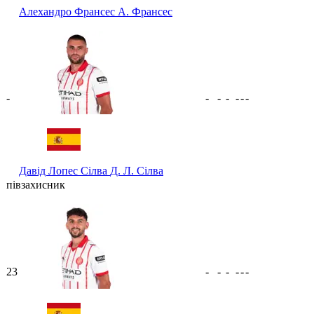
Алехандро Франсес
А. Франсес
-
-
-
-
-
-
-
Давід Лопес Сілва
Д. Л. Сілва
півзахисник
23
-
-
-
-
-
-