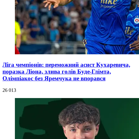
Ліга чемпіонів: переможний асист Кухаревича,
поразка Ліона, злива голів Буде-Глімта,
Олімпіакос без Яремчука не впорався
26 013