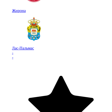
Жирона
Лас-Пальмас
-
-