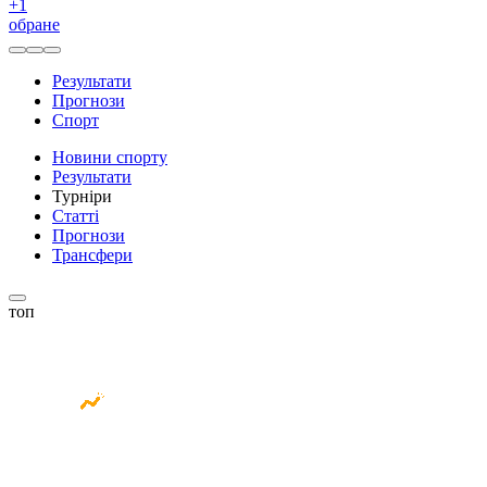
+
1
обране
Результати
Прогнози
Спорт
Новини спорту
Результати
Турніри
Статті
Прогнози
Трансфери
топ