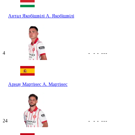
Антал Якобішвілі
А. Якобішвілі
4
-
-
-
-
-
-
Арнау Мартінес
А. Мартінес
24
-
-
-
-
-
-