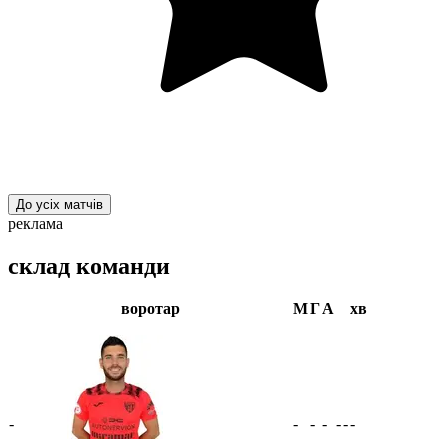
До усіх матчів
реклама
склад команди
воротар
М
Г
А
хв
-
-
-
-
-
-
-