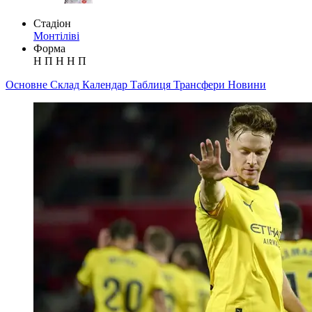
Стадіон
Монтіліві
Форма
Н
П
Н
Н
П
Основне
Склад
Календар
Таблиця
Трансфери
Новини