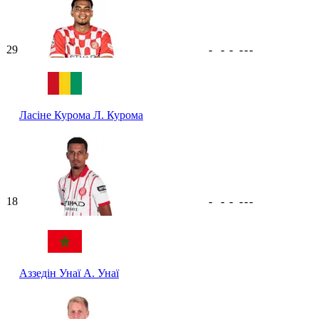
29
-
-
-
-
-
-
Ласіне Курома
Л. Курома
18
-
-
-
-
-
-
Аззедін Унаї
А. Унаї