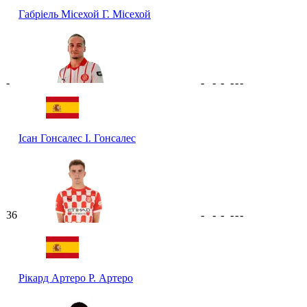
Габріель Місехой
Г. Місехой
-
-
-
-
-
-
-
Ісан Гонсалес
І. Гонсалес
36
-
-
-
-
-
-
Рікард Артеро
Р. Артеро