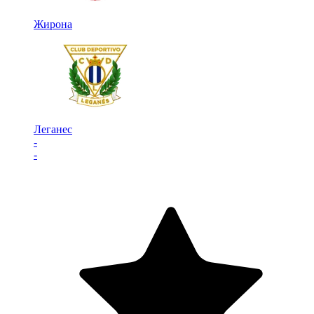
Жирона
Леганес
-
-