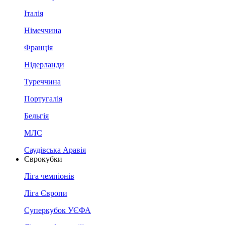
Італія
Німеччина
Франція
Нідерланди
Туреччина
Португалія
Бельгія
МЛС
Саудівська Аравія
Єврокубки
Ліга чемпіонів
Ліга Європи
Суперкубок УЄФА