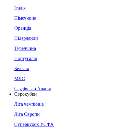
Італія
Німеччина
Франція
Нідерланди
Туреччина
Португалія
Бельгія
МЛС
Саудівська Аравія
Єврокубки
Ліга чемпіонів
Ліга Європи
Суперкубок УЄФА