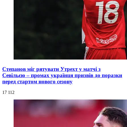
Степанов міг рятувати Утрехт у матчі з
Севільєю – промах українця призвів до поразки
перед стартом нового сезону
17 112