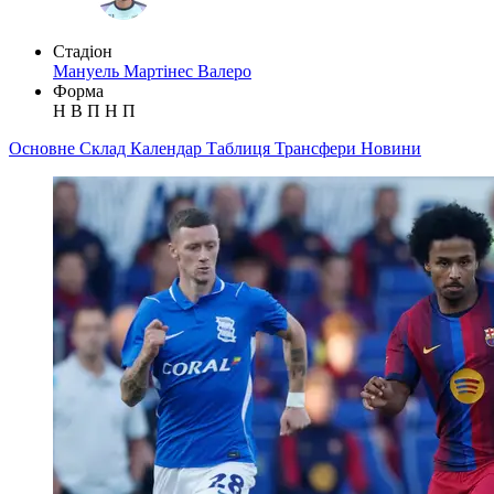
Стадіон
Мануель Мартінес Валеро
Форма
Н
В
П
Н
П
Основне
Склад
Календар
Таблиця
Трансфери
Новини