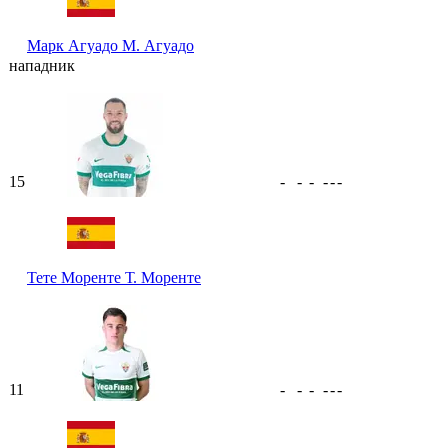
Марк Агуадо
М. Агуадо
нападник
15
-
-
-
-
-
-
Тете Моренте
Т. Моренте
11
-
-
-
-
-
-