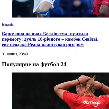
Іспанія
Барселона на очах Беллінгема втратила
перемогу: дубль 18-річного – камбек Севільї,
екс-невдаха Реала влаштував розгром
31 липня, 23:40
Популярне на футбол 24