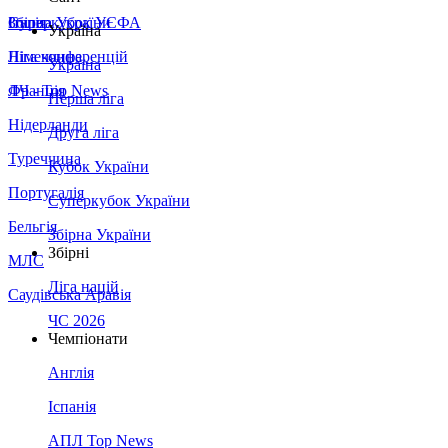
Збірна України
Італія
Суперкубок УЄФА
Україна
Німеччина
Ліга конференцій
Україна
Франція
ЛЧ - Top News
Перша ліга
Нідерланди
Друга ліга
Туреччина
Кубок України
Португалія
Суперкубок України
Бельгія
Збірна України
Збірні
МЛС
Ліга націй
Саудівська Аравія
ЧС 2026
Чемпіонати
Англія
Іспанія
АПЛ Top News