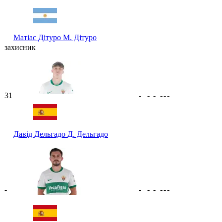
Матіас Дітуро
М. Дітуро
захисник
31
-
-
-
-
-
-
Давід Дельгадо
Д. Дельгадо
-
-
-
-
-
-
-