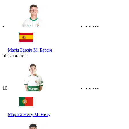
-
-
-
-
-
-
-
Матія Барзіч
М. Барзіч
півзахисник
16
-
-
-
-
-
-
Мартім Нету
М. Нету