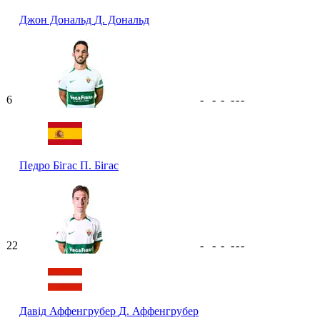
Джон Дональд
Д. Дональд
6
-
-
-
-
-
-
Педро Бігас
П. Бігас
22
-
-
-
-
-
-
Давід Аффенгрубер
Д. Аффенгрубер