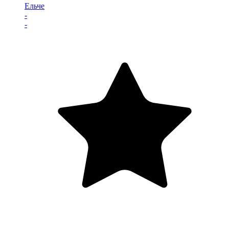
Ельче
-
-