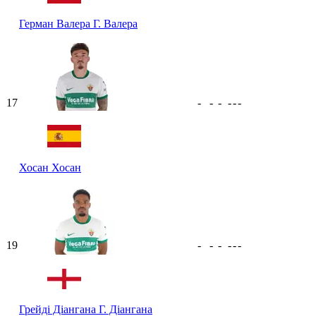
Герман Валера
Г. Валера
17
-
-
-
-
-
-
Хосан
Хосан
19
-
-
-
-
-
-
Грейді Діангана
Г. Діангана