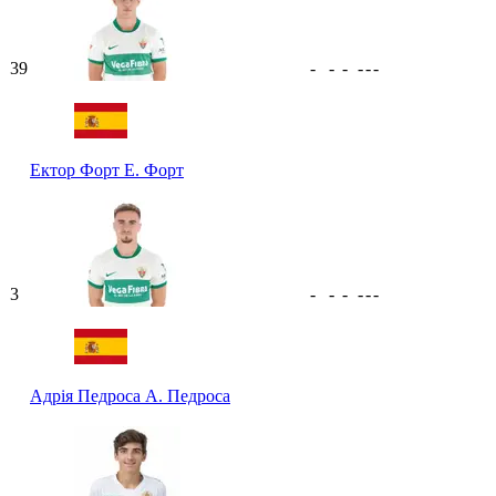
39
-
-
-
-
-
-
Ектор Форт
Е. Форт
3
-
-
-
-
-
-
Адрія Педроса
А. Педроса