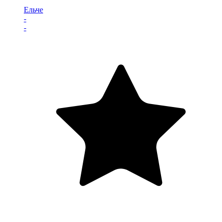
Ельче
-
-