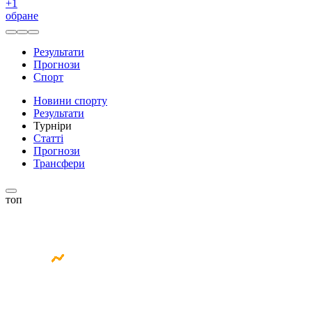
+
1
обране
Результати
Прогнози
Спорт
Новини спорту
Результати
Турніри
Статті
Прогнози
Трансфери
топ