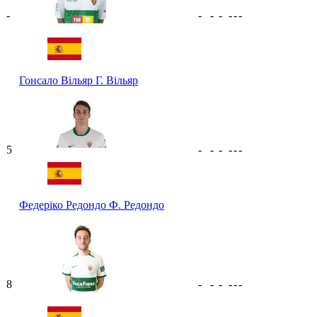
-
-
-
-
-
-
-
Гонсало Вільяр
Г. Вільяр
5
-
-
-
-
-
-
Федеріко Редондо
Ф. Редондо
8
-
-
-
-
-
-