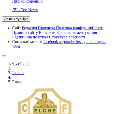
Ліга конференцій
ЛЧ - Top News
До всіх турнірів
Сайт
Редакція
Прогнози
Політика конфіденційності
Правила сайту
Контакти
Правила коментування
Редакційна політика
Структура власності
Соціальні мережі
facebook
x
youtube
instagram
telegram
viber
Футбол 24
Іспанія
Ельче