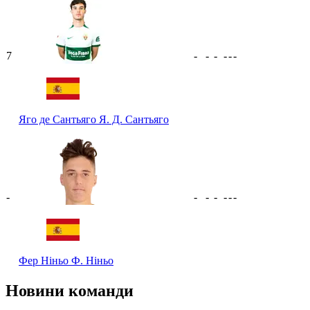
7
-
-
-
-
-
-
Яго де Сантьяго
Я. Д. Сантьяго
-
-
-
-
-
-
-
Фер Ніньо
Ф. Ніньо
Новини команди