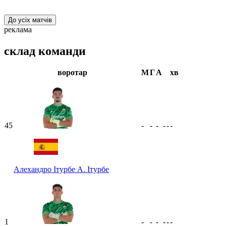
До усіх матчів
реклама
склад команди
воротар
М
Г
А
хв
45
-
-
-
-
-
-
Алехандро Ітурбе
А. Ітурбе
1
-
-
-
-
-
-