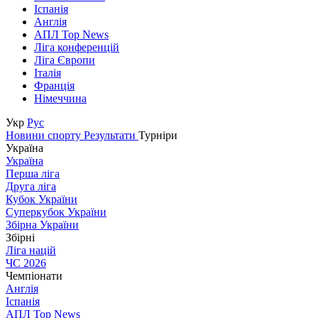
Іспанія
Англія
АПЛ Top News
Ліга конференцій
Ліга Європи
Італія
Франція
Німеччина
Укр
Рус
Новини спорту
Результати
Турніри
Україна
Україна
Перша ліга
Друга ліга
Кубок України
Суперкубок України
Збірна України
Збірні
Ліга націй
ЧС 2026
Чемпіонати
Англія
Іспанія
АПЛ Top News