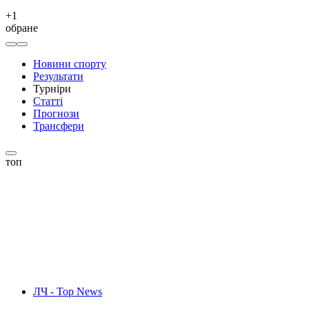
+
1
обране
Новини спорту
Результати
Турніри
Статті
Прогнози
Трансфери
топ
ЛЧ - Top News