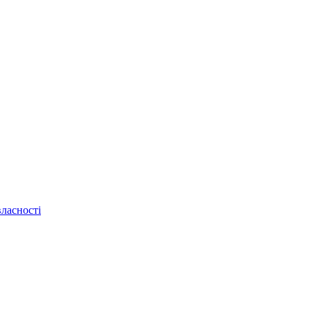
ласності