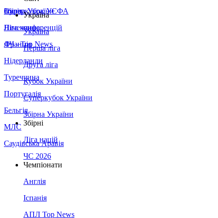
Збірна України
Італія
Суперкубок УЄФА
Україна
Німеччина
Ліга конференцій
Україна
Франція
ЛЧ - Top News
Перша ліга
Нідерланди
Друга ліга
Туреччина
Кубок України
Португалія
Суперкубок України
Бельгія
Збірна України
Збірні
МЛС
Ліга націй
Саудівська Аравія
ЧС 2026
Чемпіонати
Англія
Іспанія
АПЛ Top News