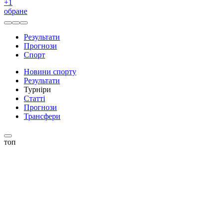
+
1
обране
Результати
Прогнози
Спорт
Новини спорту
Результати
Турніри
Статті
Прогнози
Трансфери
топ