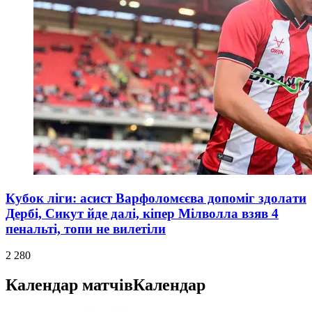
Кубок ліги: асист Варфоломєєва допоміг здолати
Дербі, Сикут йде далі, кіпер Мілволла взяв 4
пенальті, топи не вилетіли
2 280
Календар матчів
Календар