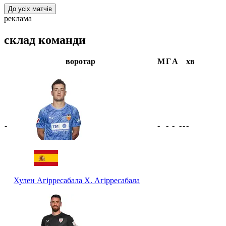
До усіх матчів
реклама
склад команди
воротар
М
Г
А
хв
-
-
-
-
-
-
-
Хулен Агірресабала
Х. Агірресабала