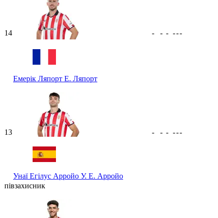
14
-
-
-
-
-
-
Емерік Ляпорт
Е. Ляпорт
13
-
-
-
-
-
-
Унаї Егілус Арройо
У. Е. Арройо
півзахисник