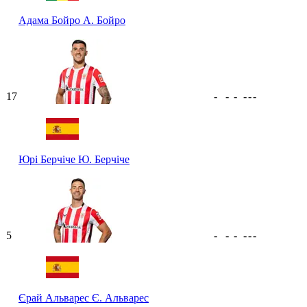
Адама Бойро
А. Бойро
17
-
-
-
-
-
-
Юрі Берчіче
Ю. Берчіче
5
-
-
-
-
-
-
Єрай Альварес
Є. Альварес