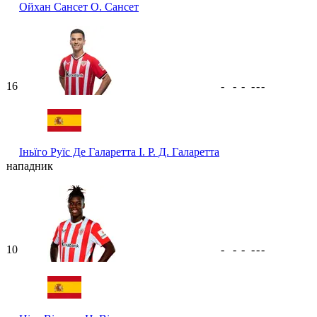
Ойхан Сансет
О. Сансет
16
-
-
-
-
-
-
Іньїго Руїс Де Галаретта
І. Р. Д. Галаретта
нападник
10
-
-
-
-
-
-