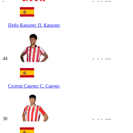
-
-
-
-
-
-
-
Пейо Каналес
П. Каналес
44
-
-
-
-
-
-
Селтон Санчес
С. Санчес
30
-
-
-
-
-
-