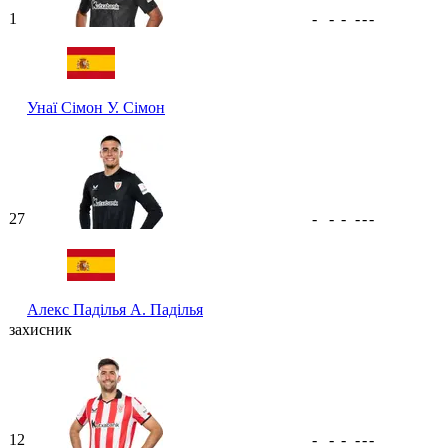
1
-
-
-
-
-
-
Унаї Сімон
У. Сімон
27
-
-
-
-
-
-
Алекс Паділья
А. Паділья
захисник
12
-
-
-
-
-
-