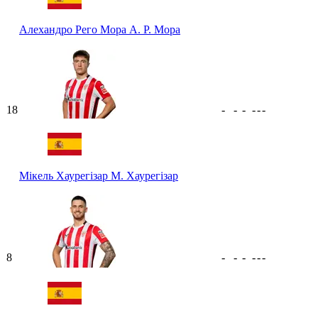
Алехандро Рего Мора
А. Р. Мора
18
-
-
-
-
-
-
Мікель Хаурегізар
М. Хаурегізар
8
-
-
-
-
-
-