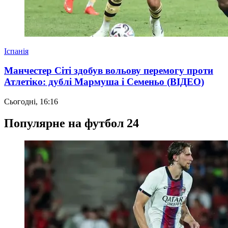
Іспанія
Манчестер Сіті здобув вольову перемогу проти
Атлетіко: дублі Мармуша і Семеньо (ВІДЕО)
Сьогодні, 16:16
Популярне на футбол 24