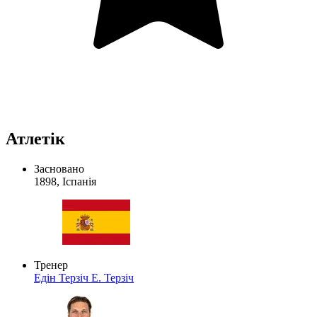
Атлетік
Засновано
1898, Іспанія
Тренер
Едін Терзіч
Е. Терзіч