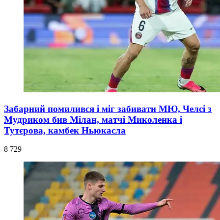
Забарний помилився і міг забивати МЮ, Челсі з
Мудриком бив Мілан, матчі Миколенка і
Тутєрова, камбек Ньюкасла
8 729