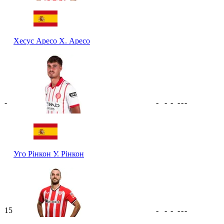
Хесус Аресо
Х. Аресо
-
-
-
-
-
-
-
Уго Рінкон
У. Рінкон
15
-
-
-
-
-
-