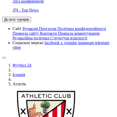
Ліга конференцій
ЛЧ - Top News
До всіх турнірів
Сайт
Редакція
Прогнози
Політика конфіденційності
Правила сайту
Контакти
Правила коментування
Редакційна політика
Структура власності
Соціальні мережі
facebook
x
youtube
instagram
telegram
viber
Футбол 24
Іспанія
Атлетік