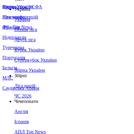
Збірна України
Італія
Суперкубок УЄФА
Україна
Німеччина
Ліга конференцій
Україна
Франція
ЛЧ - Top News
Перша ліга
Нідерланди
Друга ліга
Туреччина
Кубок України
Португалія
Суперкубок України
Бельгія
Збірна України
Збірні
МЛС
Ліга націй
Саудівська Аравія
ЧС 2026
Чемпіонати
Англія
Іспанія
АПЛ Top News