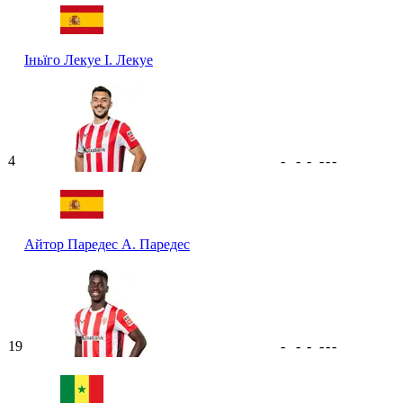
Іньїго Лекуе
І. Лекуе
4
-
-
-
-
-
-
Айтор Паредес
А. Паредес
19
-
-
-
-
-
-