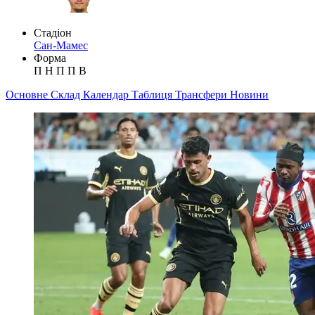
Стадіон
Сан-Мамес
Форма
П
Н
П
П
В
Основне
Склад
Календар
Таблиця
Трансфери
Новини