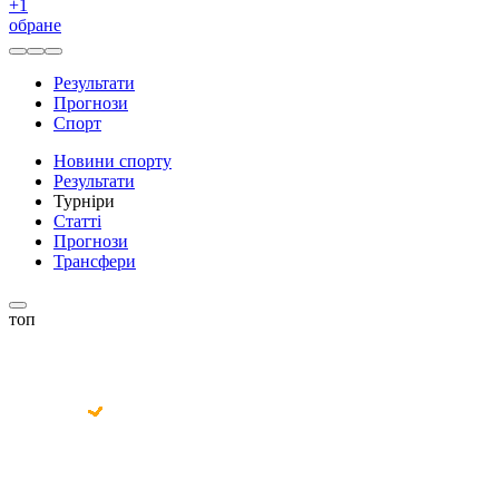
+
1
обране
Результати
Прогнози
Спорт
Новини спорту
Результати
Турніри
Статті
Прогнози
Трансфери
топ