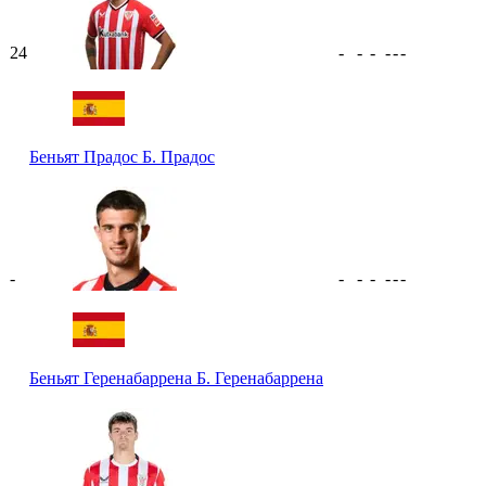
24
-
-
-
-
-
-
Беньят Прадос
Б. Прадос
-
-
-
-
-
-
-
Беньят Геренабаррена
Б. Геренабаррена