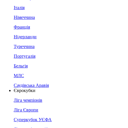
Італія
Німеччина
Франція
Нідерланди
Туреччина
Португалія
Бельгія
МЛС
Саудівська Аравія
Єврокубки
Ліга чемпіонів
Ліга Європи
Суперкубок УЄФА