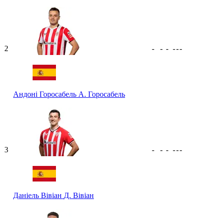
2
-
-
-
-
-
-
Андоні Горосабель
А. Горосабель
3
-
-
-
-
-
-
Даніель Вівіан
Д. Вівіан