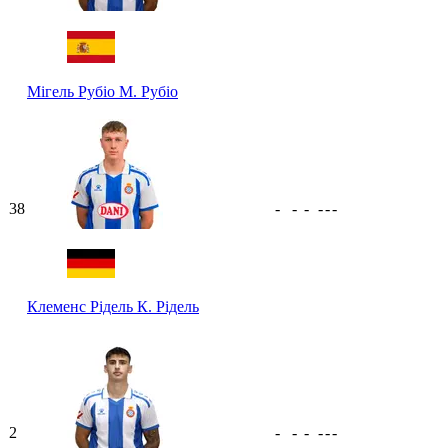
Мігель Рубіо
М. Рубіо
38
-
-
-
-
-
-
Клеменс Рідель
К. Рідель
2
-
-
-
-
-
-