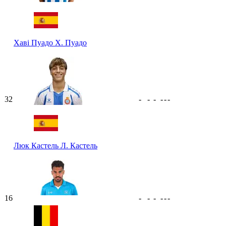
Хаві Пуадо
Х. Пуадо
32
-
-
-
-
-
-
Люк Кастель
Л. Кастель
16
-
-
-
-
-
-