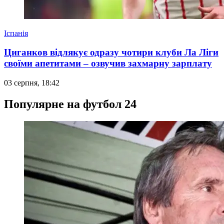
Іспанія
Циганков відлякує одразу чотири клуби Ла Ліги
своїми апетитами – озвучив захмарну зарплату
03 серпня, 18:42
Популярне на футбол 24