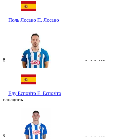
Поль Лосано
П. Лосано
8
-
-
-
-
-
-
Еду Еспозіто
Е. Еспозіто
нападник
9
-
-
-
-
-
-