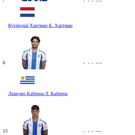
-
-
-
-
-
-
-
Куїліндші Хартман
К. Хартман
6
-
-
-
-
-
-
Леандро Кабрера
Л. Кабрера
15
-
-
-
-
-
-