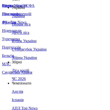
Збірна України
Італія
Суперкубок УЄФА
Україна
Німеччина
Ліга конференцій
Україна
Франція
ЛЧ - Top News
Перша ліга
Нідерланди
Друга ліга
Туреччина
Кубок України
Португалія
Суперкубок України
Бельгія
Збірна України
Збірні
МЛС
Ліга націй
Саудівська Аравія
ЧС 2026
Чемпіонати
Англія
Іспанія
АПЛ Top News