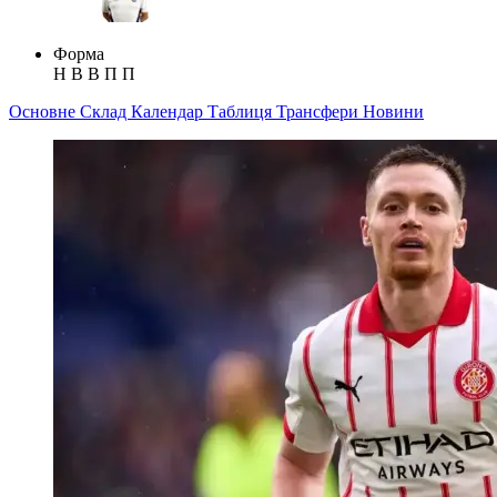
Форма
Н
В
В
П
П
Основне
Склад
Календар
Таблиця
Трансфери
Новини