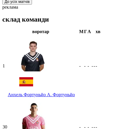
До усіх матчів
реклама
склад команди
воротар
М
Г
А
хв
1
-
-
-
-
-
-
Анхель Фортуньйо
А. Фортуньйо
30
-
-
-
-
-
-