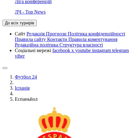
Ліга конференцій
ЛЧ - Top News
До всіх турнірів
Сайт
Редакція
Прогнози
Політика конфіденційності
Правила сайту
Контакти
Правила коментування
Редакційна політика
Структура власності
Соціальні мережі
facebook
x
youtube
instagram
telegram
viber
Футбол 24
Іспанія
Еспаньйол