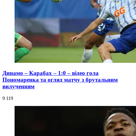
Динамо – Карабах – 1:0 – відео гола
Пономаренка та огляд матчу з брутальним
вилученням
9 119