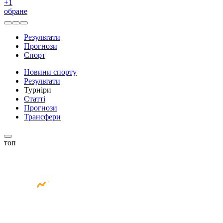
+
1
обране
Результати
Прогнози
Спорт
Новини спорту
Результати
Турніри
Статті
Прогнози
Трансфери
топ