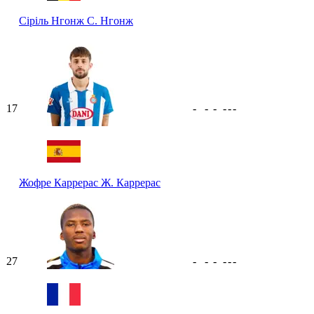
Сіріль Нгонж
С. Нгонж
17
-
-
-
-
-
-
Жофре Каррерас
Ж. Каррерас
27
-
-
-
-
-
-