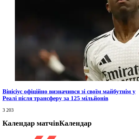
Вінісіус офіційно визначився зі своїм майбутнім у
Реалі після трансферу за 125 мільйонів
3 203
Календар матчів
Календар