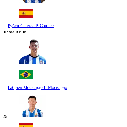
Рубен Санчес
Р. Санчес
півзахисник
-
-
-
-
-
-
-
Габріел Москардо
Г. Москардо
26
-
-
-
-
-
-