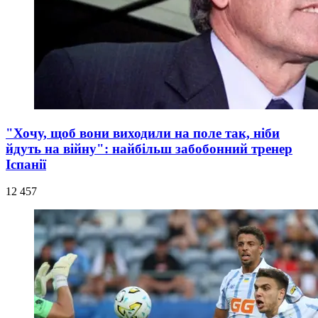
"Хочу, щоб вони виходили на поле так, ніби
йдуть на війну": найбільш забобонний тренер
Іспанії
12 457