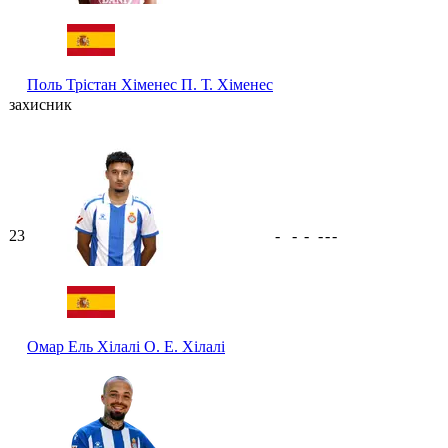
Поль Трістан Хіменес
П. Т. Хіменес
захисник
23
-
-
-
-
-
-
Омар Ель Хілалі
О. Е. Хілалі