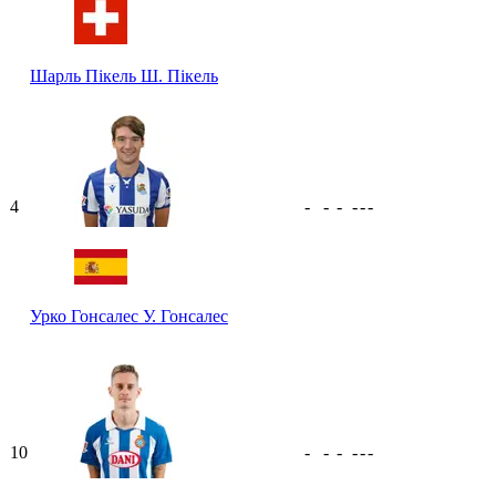
Шарль Пікель
Ш. Пікель
4
-
-
-
-
-
-
Урко Гонсалес
У. Гонсалес
10
-
-
-
-
-
-