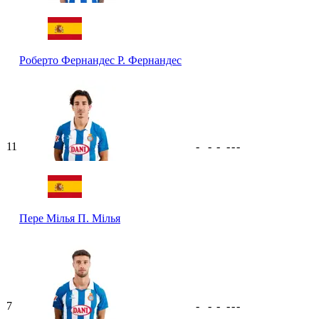
Роберто Фернандес
Р. Фернандес
11
-
-
-
-
-
-
Пере Мілья
П. Мілья
7
-
-
-
-
-
-