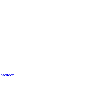
ласності