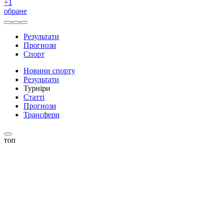
+
1
обране
Результати
Прогнози
Спорт
Новини спорту
Результати
Турніри
Статті
Прогнози
Трансфери
топ