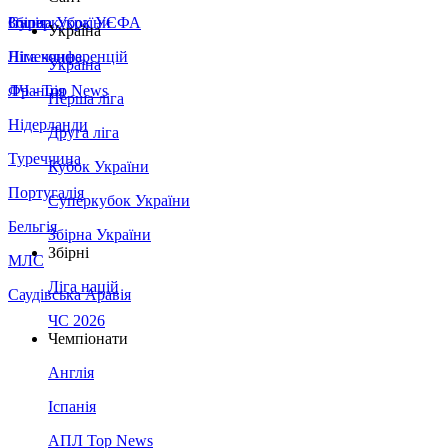
Збірна України
Італія
Суперкубок УЄФА
Україна
Німеччина
Ліга конференцій
Україна
Франція
ЛЧ - Top News
Перша ліга
Нідерланди
Друга ліга
Туреччина
Кубок України
Португалія
Суперкубок України
Бельгія
Збірна України
Збірні
МЛС
Ліга націй
Саудівська Аравія
ЧС 2026
Чемпіонати
Англія
Іспанія
АПЛ Top News