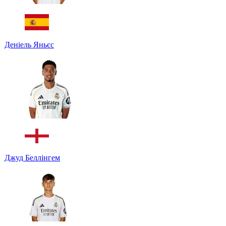
Деніель Яньєс
Джуд Беллінгем