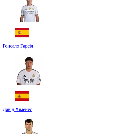
Гонсало Гарсія
Давід Хіменес