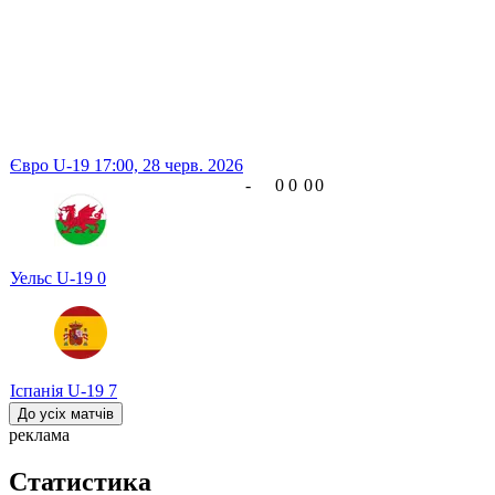
Євро U-19
17:00,
28 черв. 2026
-
0
0
0
0
Уельс U-19
0
Іспанія U-19
7
До усіх матчів
реклама
Статистика