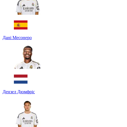
Дані Месонеро
Дензел Дюмфріс