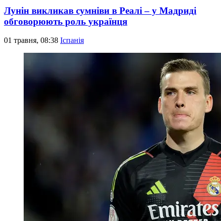
Лунін викликав сумніви в Реалі – у Мадриді
обговорюють роль українця
01 травня, 08:38
Іспанія