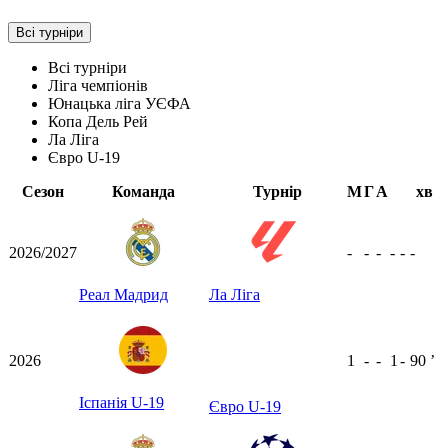
Всі турніри
Всі турніри
Ліга чемпіонів
Юнацька ліга УЄФА
Копа Дель Рей
Ла Ліга
Євро U-19
Сезон
Команда
Турнір
М
Г
А
хв
2026/2027
-
-
-
-
-
-
Реал Мадрид
Ла Ліга
2026
1
-
-
1
-
90
ʼ
Іспанія U-19
Євро U-19