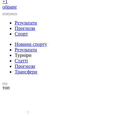
+
1
обране
Результати
Прогнози
Спорт
Новини спорту
Результати
Турніри
Статті
Прогнози
Трансфери
топ