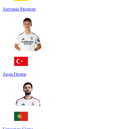
Антоніо Рюдігер
Арда Гюлер