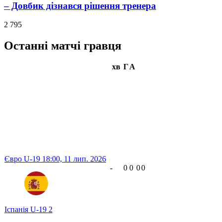
– Довбик дізнався рішення тренера
2 795
Останні матчі гравця
хв
Г
А
Євро U-19
18:00,
11 лип. 2026
-
0
0
0
0
Іспанія U-19
2