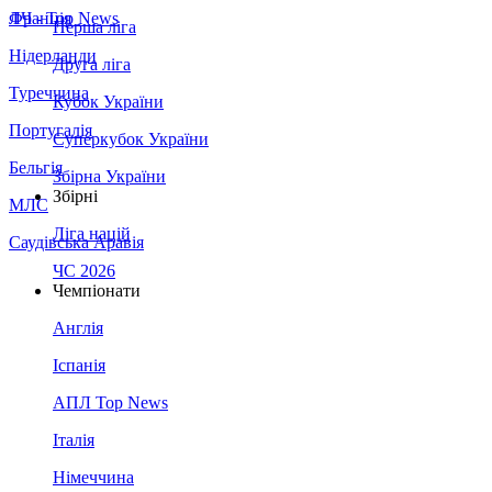
Франція
ЛЧ - Top News
Перша ліга
Нідерланди
Друга ліга
Туреччина
Кубок України
Португалія
Суперкубок України
Бельгія
Збірна України
Збірні
МЛС
Ліга націй
Саудівська Аравія
ЧС 2026
Чемпіонати
Англія
Іспанія
АПЛ Top News
Італія
Німеччина