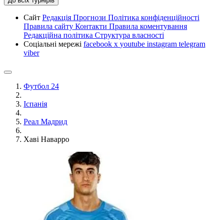
До всіх турнірів
Сайт
Редакція
Прогнози
Політика конфіденційності
Правила сайту
Контакти
Правила коментування
Редакційна політика
Структура власності
Соціальні мережі
facebook
x
youtube
instagram
telegram
viber
Футбол 24
Іспанія
Реал Мадрид
Хаві Наварро