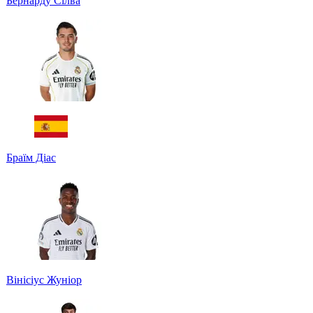
Бернарду Сілва
Браїм Діас
Вінісіус Жуніор