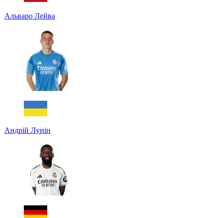
Альваро Лейва
Андрій Лунін