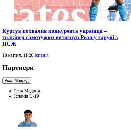
Куртуа похвалив конкурента українця –
голкіпер самотужки витягнув Реал у зарубі з
ПСЖ
18 квітня, 11:20
Іспанія
Партнери
Реал Мадрид
Реал Мадрид
Іспанія U-19