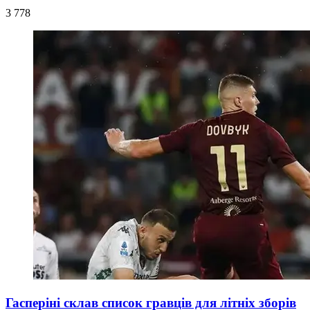
3 778
Гасперіні склав список гравців для літніх зборів