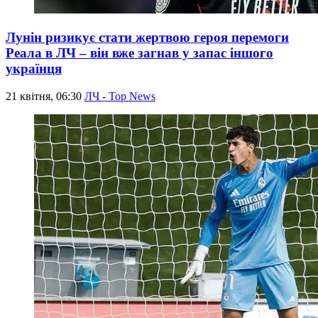
Лунін ризикує стати жертвою героя перемоги
Реала в ЛЧ – він вже загнав у запас іншого
українця
21 квітня, 06:30
ЛЧ - Top News