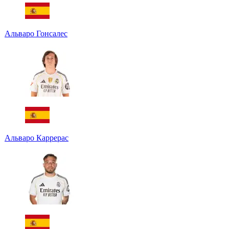
Альваро Гонсалес
Альваро Каррерас