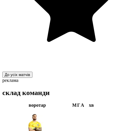
До усіх матчів
реклама
склад команди
воротар
М
Г
А
хв