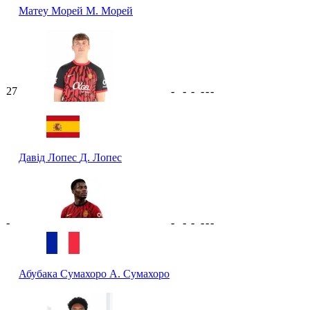
Матеу Морей
М. Морей
27
-
-
-
-
-
-
Давід Лопес
Д. Лопес
-
-
-
-
-
-
-
Абубака Сумахоро
А. Сумахоро