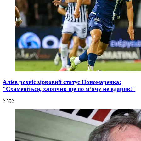
Алієв розніс зірковий статус Пономаренка:
"Схаменіться, хлопчик ще по м’ячу не вдарив!"
2 552