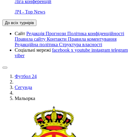
Ліга конференцій
ЛЧ - Top News
До всіх турнірів
Сайт
Редакція
Прогнози
Політика конфіденційності
Правила сайту
Контакти
Правила коментування
Редакційна політика
Структура власності
Соціальні мережі
facebook
x
youtube
instagram
telegram
viber
Футбол 24
Сегунда
Мальорка