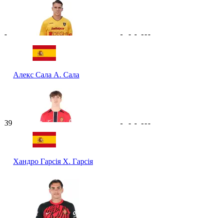
-
-
-
-
-
-
-
Алекс Сала
А. Сала
39
-
-
-
-
-
-
Хандро Гарсія
Х. Гарсія