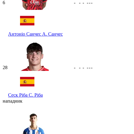
6
-
-
-
-
-
-
Антоніо Санчес
А. Санчес
28
-
-
-
-
-
-
Сеск Ріба
С. Ріба
нападник