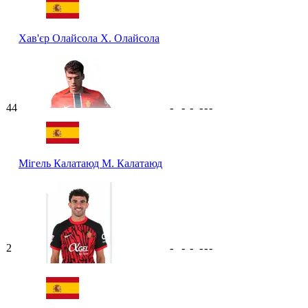
Хав'єр Олайсола
Х. Олайсола
44
-
-
-
-
-
-
Мігель Калатаюд
М. Калатаюд
2
-
-
-
-
-
-