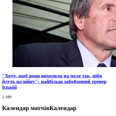
"Хочу, щоб вони виходили на поле так, ніби
йдуть на війну": найбільш забобонний тренер
Іспанії
2 189
Календар матчів
Календар