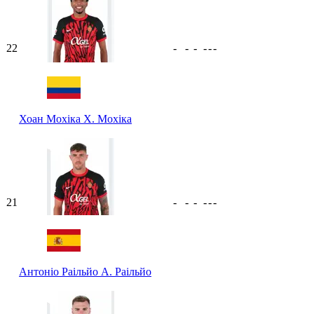
22
-
-
-
-
-
-
Хоан Мохіка
Х. Мохіка
21
-
-
-
-
-
-
Антоніо Раільйо
А. Раільйо