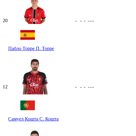
20
-
-
-
-
-
-
Пабло Торре
П. Торре
12
-
-
-
-
-
-
Самуел Кошта
С. Кошта