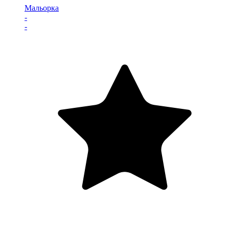
Мальорка
-
-