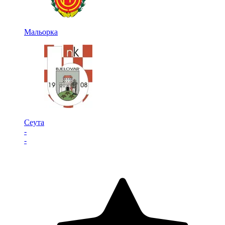
Мальорка
Сеута
-
-