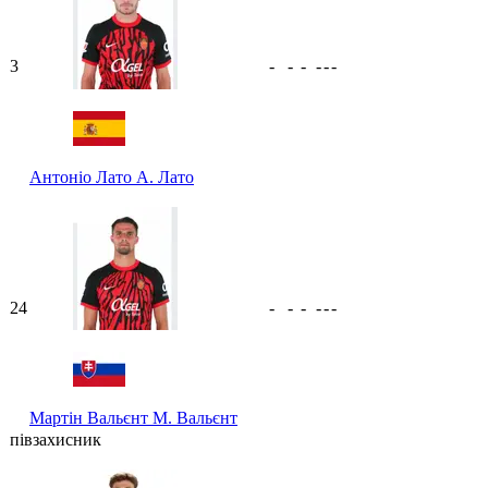
3
-
-
-
-
-
-
Антоніо Лато
А. Лато
24
-
-
-
-
-
-
Мартін Вальєнт
М. Вальєнт
півзахисник