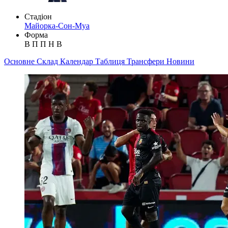
Стадіон
Майорка-Сон-Муа
Форма
В
П
П
Н
В
Основне
Склад
Календар
Таблиця
Трансфери
Новини