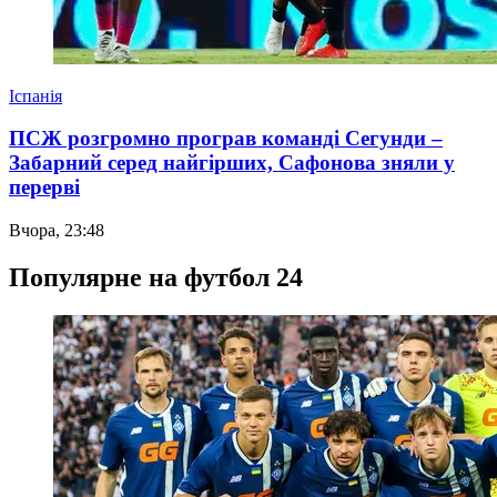
Іспанія
ПСЖ розгромно програв команді Сегунди –
Забарний серед найгірших, Сафонова зняли у
перерві
Вчора, 23:48
Популярне на футбол 24