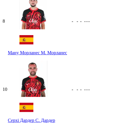
8
-
-
-
-
-
-
Ману Морланес
М. Морланес
10
-
-
-
-
-
-
Серхі Дардер
С. Дардер