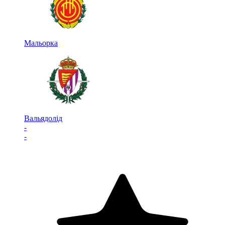
Мальорка
Вальядолід
-
-