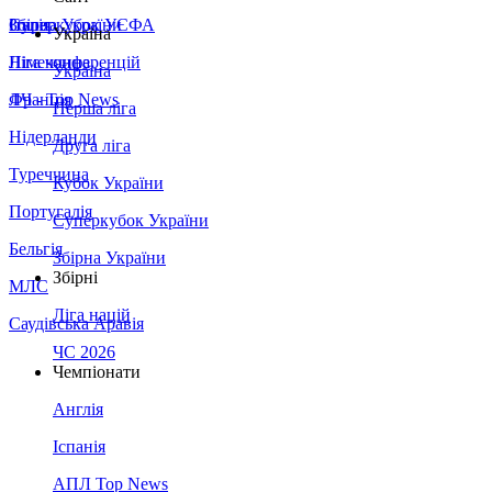
Збірна України
Італія
Суперкубок УЄФА
Україна
Німеччина
Ліга конференцій
Україна
Франція
ЛЧ - Top News
Перша ліга
Нідерланди
Друга ліга
Туреччина
Кубок України
Португалія
Суперкубок України
Бельгія
Збірна України
Збірні
МЛС
Ліга націй
Саудівська Аравія
ЧС 2026
Чемпіонати
Англія
Іспанія
АПЛ Top News