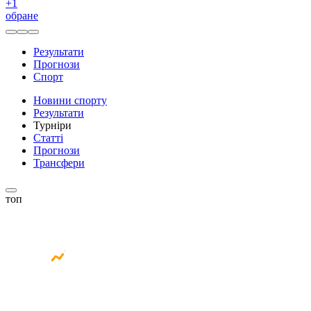
+
1
обране
Результати
Прогнози
Спорт
Новини спорту
Результати
Турніри
Статті
Прогнози
Трансфери
топ