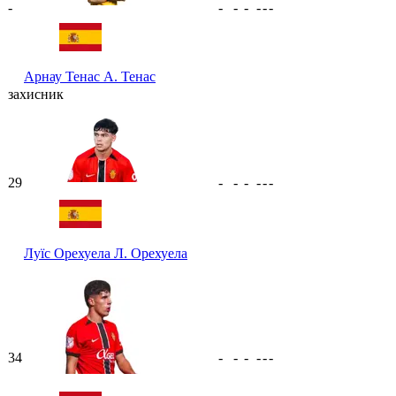
-
-
-
-
-
-
-
Арнау Тенас
А. Тенас
захисник
29
-
-
-
-
-
-
Луїс Орехуела
Л. Орехуела
34
-
-
-
-
-
-