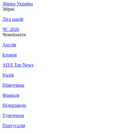
Збірна України
Збірні
Ліга націй
ЧС 2026
Чемпіонати
Англія
Іспанія
АПЛ Top News
Італія
Німеччина
Франція
Нідерланди
Туреччина
Португалія