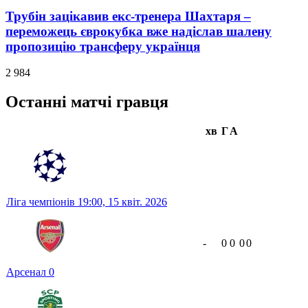
Трубін зацікавив екс-тренера Шахтаря –
переможець єврокубка вже надіслав шалену
пропозицію трансферу українця
2 984
Останні матчі гравця
хв
Г
А
Ліга чемпіонів
19:00,
15 квіт. 2026
-
0
0
0
0
Арсенал
0