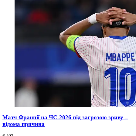
Матч Франції на ЧС-2026 під загрозою зриву –
відома причина
6 492