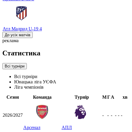
Атл Мадрид U-19
4
До усіх матчів
реклама
Статистика
Всі турніри
Всі турніри
Юнацька ліга УЄФА
Ліга чемпіонів
Сезон
Команда
Турнір
М
Г
А
хв
2026/2027
-
-
-
-
-
-
Арсенал
АПЛ