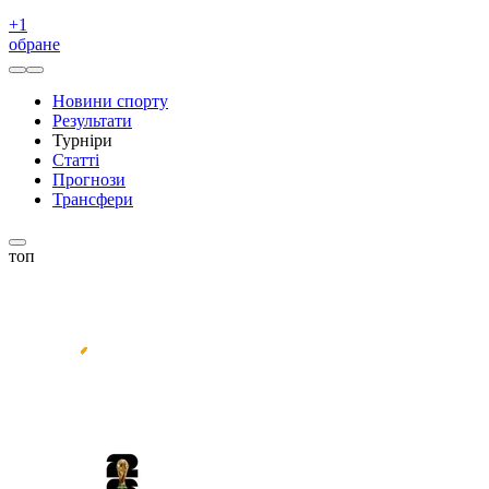
+
1
обране
Новини спорту
Результати
Турніри
Статті
Прогнози
Трансфери
топ