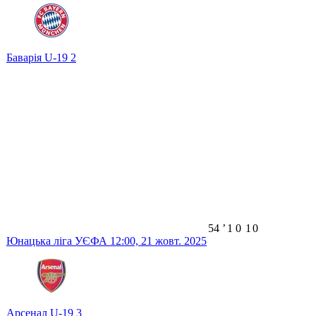
Баварія U-19
2
54
ʼ
1
0
1
0
Юнацька ліга УЄФА
12:00,
21 жовт. 2025
Арсенал U-19
3