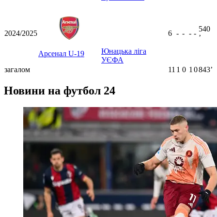
540
2024/2025
6
-
-
-
-
ʼ
Юнацька ліга
Арсенал U-19
УЄФА
загалом
11
1
0
1
0
843ʼ
Новини на футбол 24