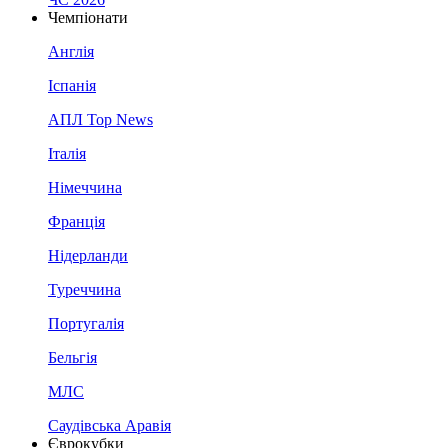
Чемпіонати
Англія
Іспанія
АПЛ Top News
Італія
Німеччина
Франція
Нідерланди
Туреччина
Португалія
Бельгія
МЛС
Саудівська Аравія
Єврокубки