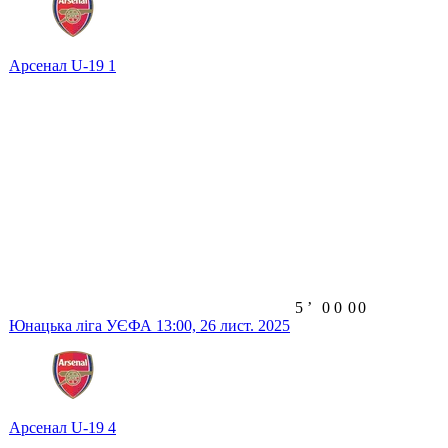
Арсенал U-19
1
5
ʼ
0
0
0
0
Юнацька ліга УЄФА
13:00,
26 лист. 2025
Арсенал U-19
4