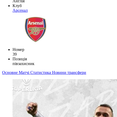
Англія
Клуб
Арсенал
Номер
39
Позиція
півзахисник
Основне
Матчі
Статистика
Новини
трансфери