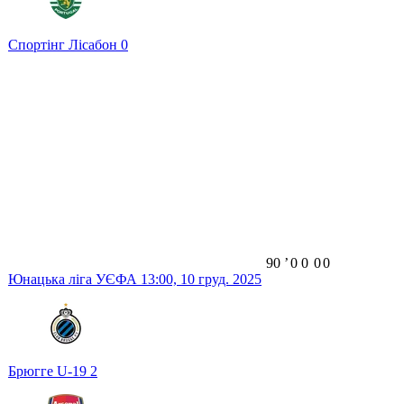
Спортінг Лісабон
0
90
ʼ
0
0
0
0
Юнацька ліга УЄФА
13:00,
10 груд. 2025
Брюгге U-19
2