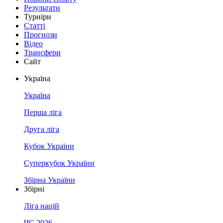
Результати
Турніри
Статті
Прогнози
Відео
Трансфери
Сайт
Україна
Україна
Перша ліга
Друга ліга
Кубок України
Суперкубок України
Збірна України
Збірні
Ліга націй
ЧС 2026