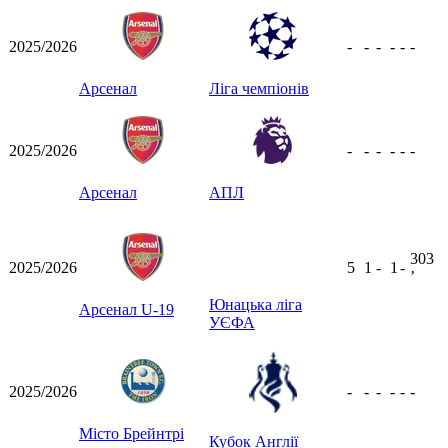
2025/2026
-
-
-
-
-
-
Арсенал
Ліга чемпіонів
2025/2026
-
-
-
-
-
-
Арсенал
АПЛ
303
2025/2026
5
1
-
1
-
ʼ
Юнацька ліга
Арсенал U-19
УЄФА
2025/2026
-
-
-
-
-
-
Місто Брейнтрі
Кубок Англії