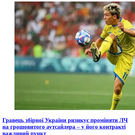
Гравець збірної України ризикує проміняти ЛЧ
на грошовитого аутсайдера – у його контракті
важливий пункт