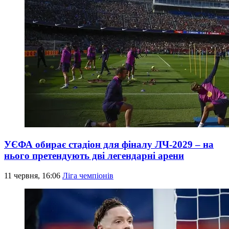
УЄФА обирає стадіон для фіналу ЛЧ-2029 – на
нього претендують дві легендарні арени
11 червня, 16:06
Ліга чемпіонів