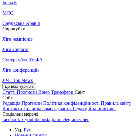
Бельгія
МЛС
Саудівська Аравія
Єврокубки
Ліга чемпіонів
Ліга Європи
Суперкубок УЄФА
Ліга конференцій
ЛЧ - Top News
До всіх турнірів
Статті
Прогнози
Відео
Трансфери
Сайт
Сайт
Редакція
Прогнози
Політика конфіденційності
Правила сайту
Контакти
Правила коментування
Редакційна політика
Соціальні мережі
facebook
x
youtube
instagram
telegram
viber
Укр
Рус
Новини спорту