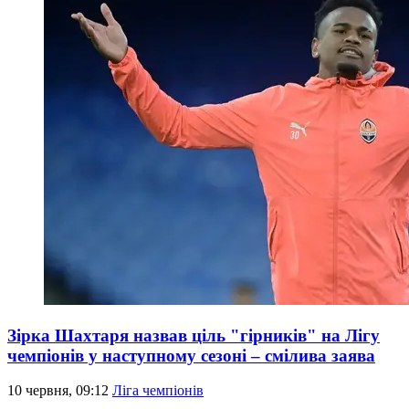
Зірка Шахтаря назвав ціль "гірників" на Лігу
чемпіонів у наступному сезоні – смілива заява
10 червня, 09:12
Ліга чемпіонів