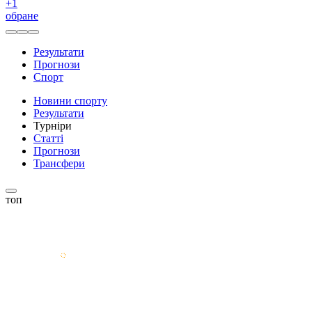
+
1
обране
Результати
Прогнози
Спорт
Новини спорту
Результати
Турніри
Статті
Прогнози
Трансфери
топ