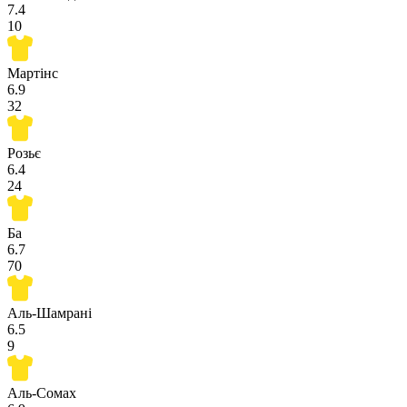
7.4
10
Мартінс
6.9
32
Розьє
6.4
24
Ба
6.7
70
Аль-Шамрані
6.5
9
Аль-Сомах