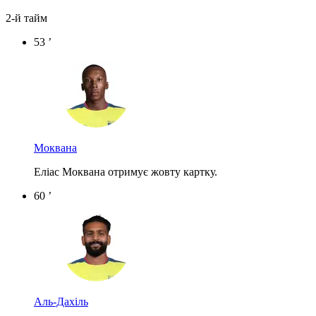
2-й тайм
53 ’
Моквана
Еліас Моквана отримує жовту картку.
60 ’
Аль-Дахіль