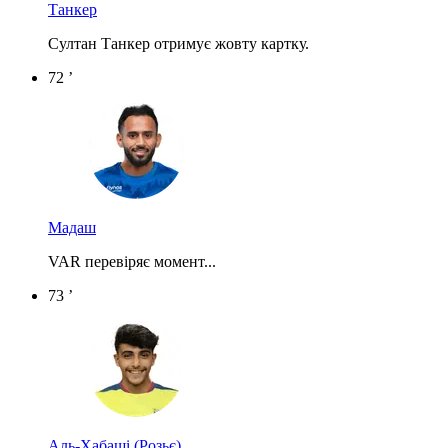
Танкер
Султан Танкер отримує жовту картку.
72 ’
Мадаш
VAR перевіряє момент...
73 ’
Аль-Хабаші
(Розьє)