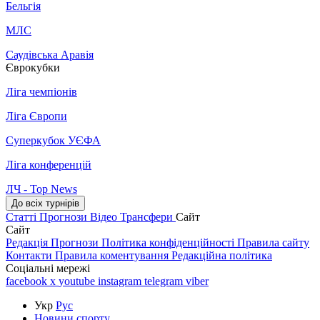
Бельгія
МЛС
Саудівська Аравія
Єврокубки
Ліга чемпіонів
Ліга Європи
Суперкубок УЄФА
Ліга конференцій
ЛЧ - Top News
До всіх турнірів
Статті
Прогнози
Відео
Трансфери
Сайт
Сайт
Редакція
Прогнози
Політика конфіденційності
Правила сайту
Контакти
Правила коментування
Редакційна політика
Соціальні мережі
facebook
x
youtube
instagram
telegram
viber
Укр
Рус
Новини спорту