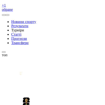
+
1
обране
Новини спорту
Результати
Турніри
Статті
Прогнози
Трансфери
топ