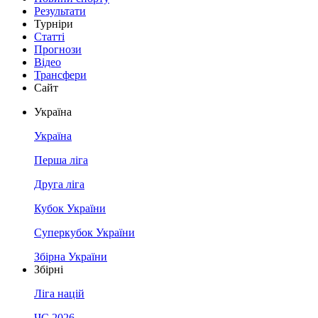
Результати
Турніри
Статті
Прогнози
Відео
Трансфери
Сайт
Україна
Україна
Перша ліга
Друга ліга
Кубок України
Суперкубок України
Збірна України
Збірні
Ліга націй
ЧС 2026