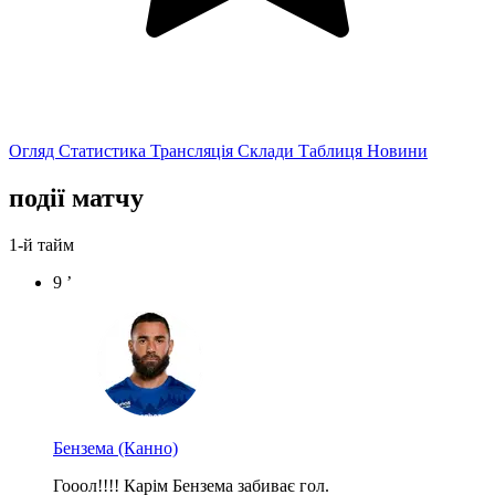
Огляд
Статистика
Трансляція
Склади
Таблиця
Новини
події матчу
1-й тайм
9 ’
Бензема
(Канно)
Гооол!!!! Карім Бензема забиває гол.