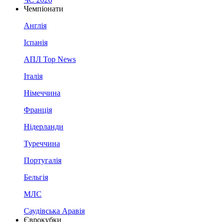
Чемпіонати
Англія
Іспанія
АПЛ Top News
Італія
Німеччина
Франція
Нідерланди
Туреччина
Португалія
Бельгія
МЛС
Саудівська Аравія
Єврокубки