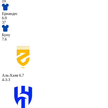
19
Ернандес
6.9
37
Буну
7.6
Аль-Хазм
6.7
4-3-3