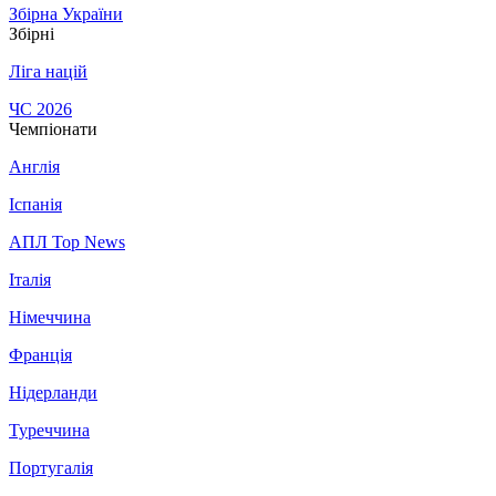
Збірна України
Збірні
Ліга націй
ЧС 2026
Чемпіонати
Англія
Іспанія
АПЛ Top News
Італія
Німеччина
Франція
Нідерланди
Туреччина
Португалія