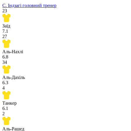
С. Індзагі
головний тренер
23
Заїд
7.1
27
Аль-Нахлі
6.8
34
Аль-Дахіль
6.3
4
Танкер
6.1
2
Аль-Рашед