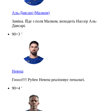
Аль-Давсарі
(Малком)
Заміна. Йде з поля Малком, виходить Нассер Аль-
Давсарі.
90+3 ’
Невеш
Гооол!!!! Рубен Невеш реалізовує пенальті.
90+4 ’