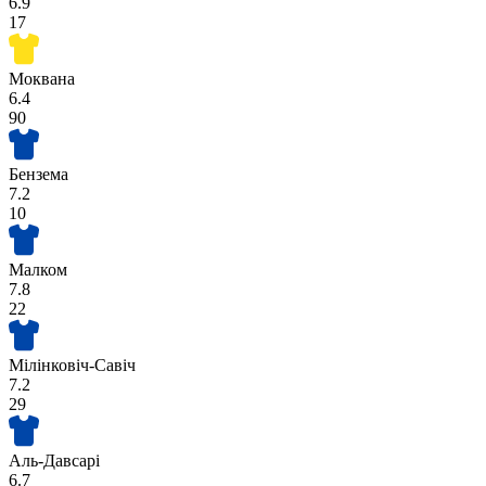
6.9
17
Моквана
6.4
90
Бензема
7.2
10
Малком
7.8
22
Мілінковіч-Савіч
7.2
29
Аль-Давсарі
6.7