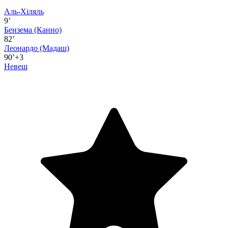
Аль-Хіляль
9’
Бензема
(Канно)
82’
Леонардо
(Мадаш)
90’+3
Невеш