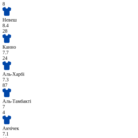
8
Невеш
8.4
28
Канно
7.7
24
Аль-Харбі
7.3
87
Аль-Тамбакті
7
4
Акчічек
7.1