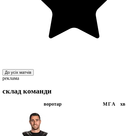
До усіх матчів
реклама
склад команди
воротар
М
Г
А
хв