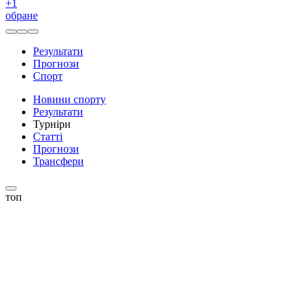
+
1
обране
Результати
Прогнози
Спорт
Новини спорту
Результати
Турніри
Статті
Прогнози
Трансфери
топ