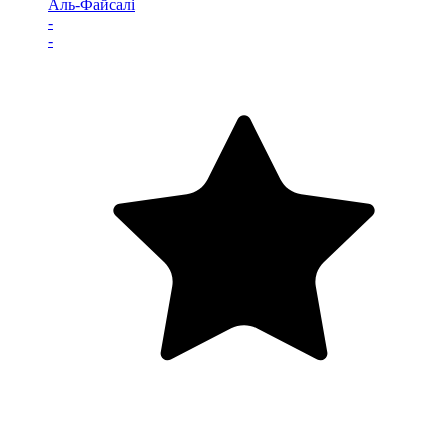
Аль-Файсалі
-
-