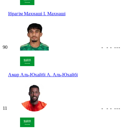
Ібрагім Махнаші
І. Махнаші
90
-
-
-
-
-
-
Амар Аль-Юхайбі
А. Аль-Юхайбі
11
-
-
-
-
-
-