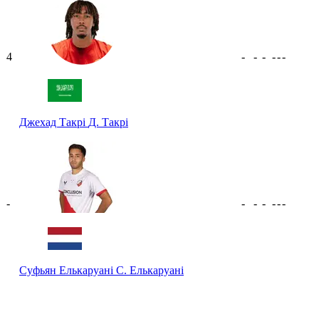
4
-
-
-
-
-
-
Джехад Такрі
Д. Такрі
-
-
-
-
-
-
-
Суфьян Елькаруані
С. Елькаруані