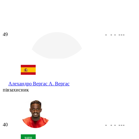
49
-
-
-
-
-
-
Алехандро Вергас
А. Вергас
півзахисник
40
-
-
-
-
-
-