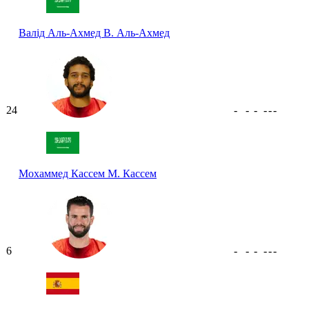
Валід Аль-Ахмед
В. Аль-Ахмед
24
-
-
-
-
-
-
Мохаммед Кассем
М. Кассем
6
-
-
-
-
-
-