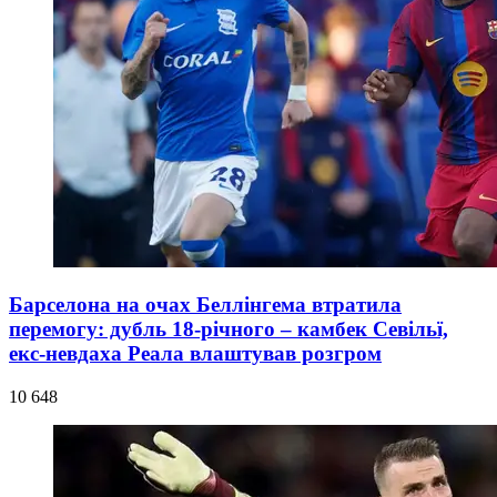
Барселона на очах Беллінгема втратила
перемогу: дубль 18-річного – камбек Севільї,
екс-невдаха Реала влаштував розгром
10 648