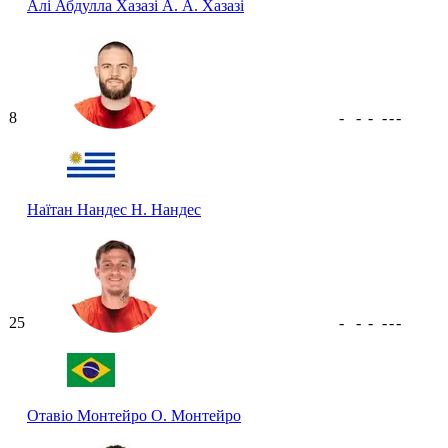
Алі Абдулла Хазазі
А. А. Хазазі
8
-
-
-
-
-
-
Наїтан Нандес
Н. Нандес
25
-
-
-
-
-
-
Отавіо Монтейро
О. Монтейро