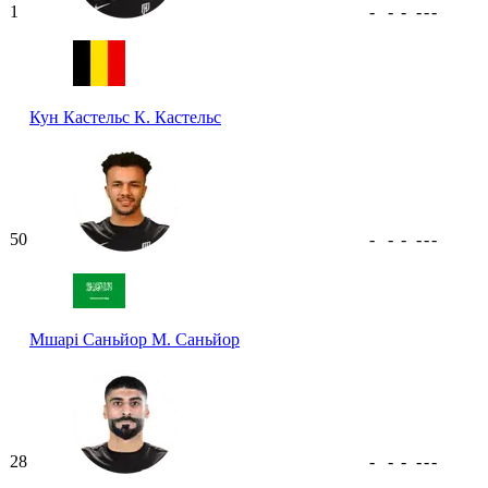
1
-
-
-
-
-
-
Кун Кастельс
К. Кастельс
50
-
-
-
-
-
-
Мшарі Саньйор
М. Саньйор
28
-
-
-
-
-
-