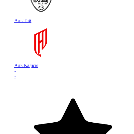
Аль Тай
Аль-Кадісія
-
-