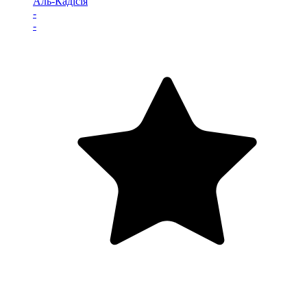
Аль-Кадісія
-
-