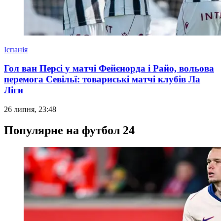
Іспанія
Гол ван Персі у матчі Фейєнорда і Райо, вольова
перемога Севільї: товариські матчі клубів Ла
Ліги
26 липня, 23:48
Популярне на футбол 24