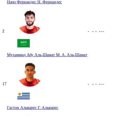
Начо Фернандес
Н. Фернандес
2
-
-
-
-
-
-
Мухаммад Абу Аль-Шамат
М. А. Аль-Шамат
17
-
-
-
-
-
-
Гастон Альварес
Г. Альварес