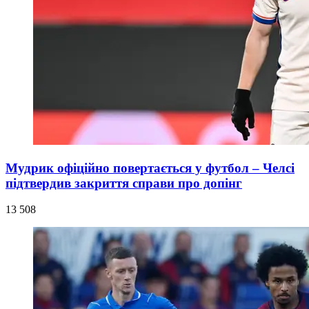
Мудрик офіційно повертається у футбол – Челсі
підтвердив закриття справи про допінг
13 508