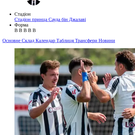
Стадіон
Стадіон принца Сауда бін Джалаві
Форма
В
В
В
В
В
Основне
Склад
Календар
Таблиця
Трансфери
Новини