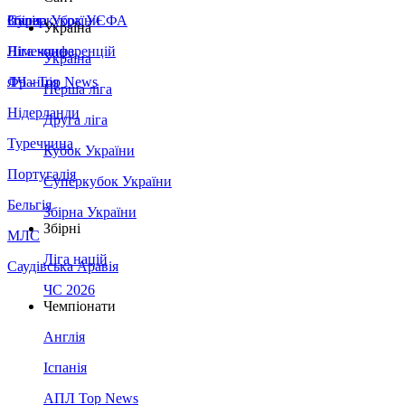
Збірна України
Італія
Суперкубок УЄФА
Україна
Німеччина
Ліга конференцій
Україна
Франція
ЛЧ - Top News
Перша ліга
Нідерланди
Друга ліга
Туреччина
Кубок України
Португалія
Суперкубок України
Бельгія
Збірна України
Збірні
МЛС
Ліга націй
Саудівська Аравія
ЧС 2026
Чемпіонати
Англія
Іспанія
АПЛ Top News