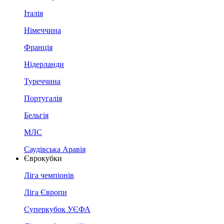
Італія
Німеччина
Франція
Нідерланди
Туреччина
Португалія
Бельгія
МЛС
Саудівська Аравія
Єврокубки
Ліга чемпіонів
Ліга Європи
Суперкубок УЄФА