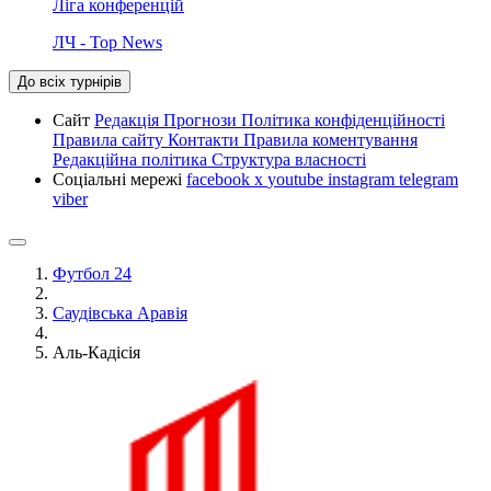
Ліга конференцій
ЛЧ - Top News
До всіх турнірів
Сайт
Редакція
Прогнози
Політика конфіденційності
Правила сайту
Контакти
Правила коментування
Редакційна політика
Структура власності
Соціальні мережі
facebook
x
youtube
instagram
telegram
viber
Футбол 24
Саудівська Аравія
Аль-Кадісія