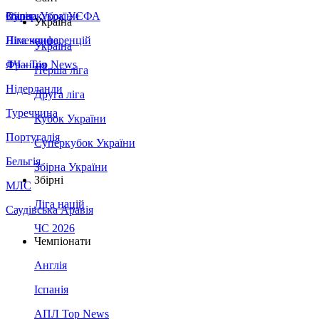
Збірна України
Італія
Суперкубок УЄФА
Україна
Німеччина
Ліга конференцій
Україна
Франція
ЛЧ - Top News
Перша ліга
Нідерланди
Друга ліга
Туреччина
Кубок України
Португалія
Суперкубок України
Бельгія
Збірна України
Збірні
МЛС
Ліга націй
Саудівська Аравія
ЧС 2026
Чемпіонати
Англія
Іспанія
АПЛ Top News