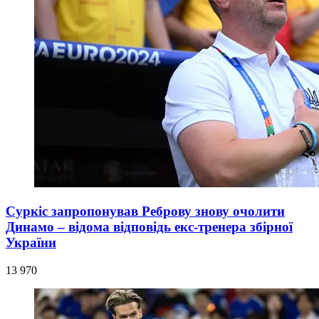
Суркіс запропонував Реброву знову очолити
Динамо – відома відповідь екс-тренера збірної
України
13 970