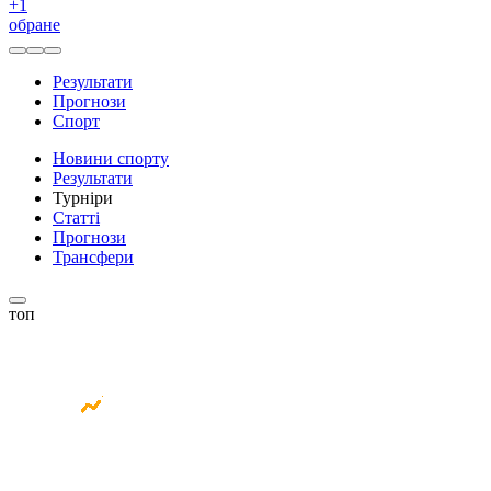
+
1
обране
Результати
Прогнози
Спорт
Новини спорту
Результати
Турніри
Статті
Прогнози
Трансфери
топ