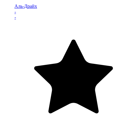
Аль-Драйх
-
-