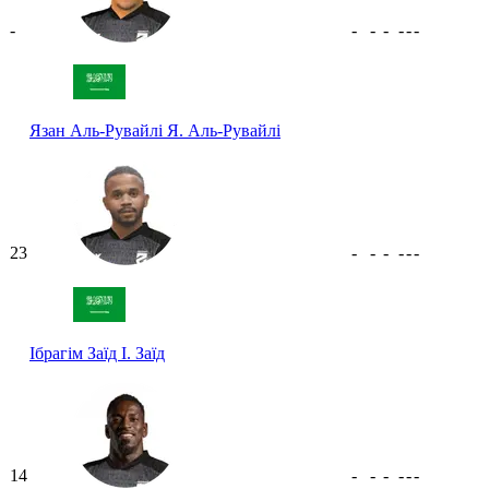
-
-
-
-
-
-
-
Язан Аль-Рувайлі
Я. Аль-Рувайлі
23
-
-
-
-
-
-
Ібрагім Заїд
І. Заїд
14
-
-
-
-
-
-