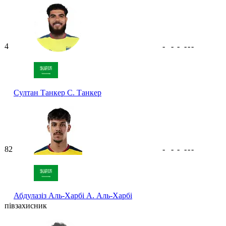
4
-
-
-
-
-
-
Султан Танкер
С. Танкер
82
-
-
-
-
-
-
Абдулазіз Аль-Харбі
А. Аль-Харбі
півзахисник