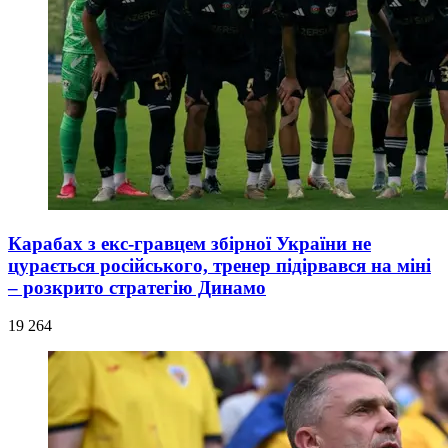
Карабах з екс-гравцем збірної України не
цурається російського, тренер підірвався на міні
– розкрито стратегію Динамо
19 264