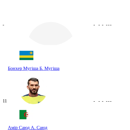
-
-
-
-
-
-
-
Бонхер Мугіша
Б. Мугіша
11
-
-
-
-
-
-
Амір Саюд
А. Саюд