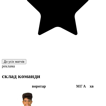
До усіх матчів
реклама
склад команди
воротар
М
Г
А
хв