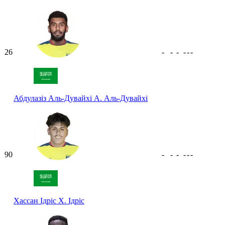
26
-
-
-
-
-
-
Абдулазіз Аль-Дувайхі
А. Аль-Дувайхі
90
-
-
-
-
-
-
Хассан Ідріс
Х. Ідріс