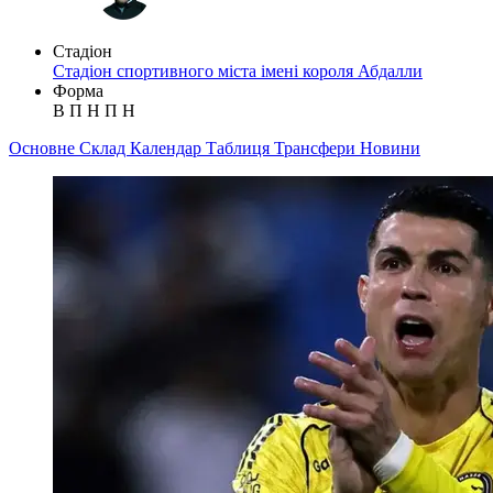
Стадіон
Стадіон спортивного міста імені короля Абдалли
Форма
В
П
Н
П
Н
Основне
Склад
Календар
Таблиця
Трансфери
Новини