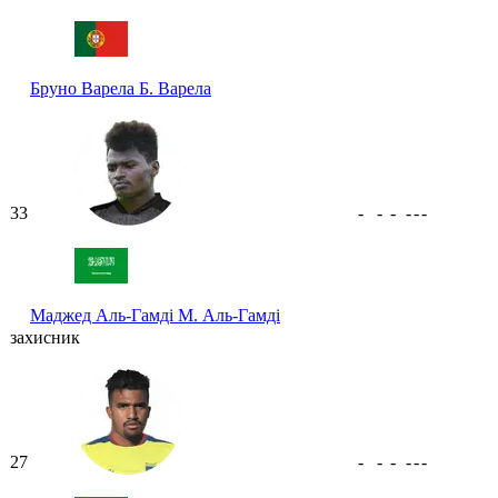
Бруно Варела
Б. Варела
33
-
-
-
-
-
-
Маджед Аль-Гамді
М. Аль-Гамді
захисник
27
-
-
-
-
-
-