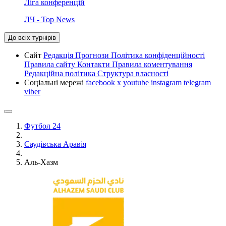
Ліга конференцій
ЛЧ - Top News
До всіх турнірів
Сайт
Редакція
Прогнози
Політика конфіденційності
Правила сайту
Контакти
Правила коментування
Редакційна політика
Структура власності
Соціальні мережі
facebook
x
youtube
instagram
telegram
viber
Футбол 24
Саудівська Аравія
Аль-Хазм