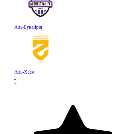
Аль-Букайрія
Аль-Хазм
-
-