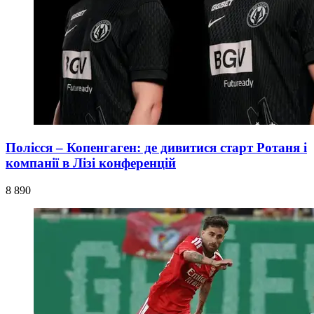
Полісся – Копенгаген: де дивитися старт Ротаня і
компанії в Лізі конференцій
8 890