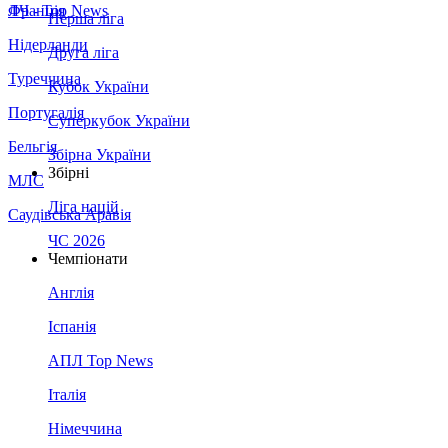
Франція
ЛЧ - Top News
Перша ліга
Нідерланди
Друга ліга
Туреччина
Кубок України
Португалія
Суперкубок України
Бельгія
Збірна України
Збірні
МЛС
Ліга націй
Саудівська Аравія
ЧС 2026
Чемпіонати
Англія
Іспанія
АПЛ Top News
Італія
Німеччина