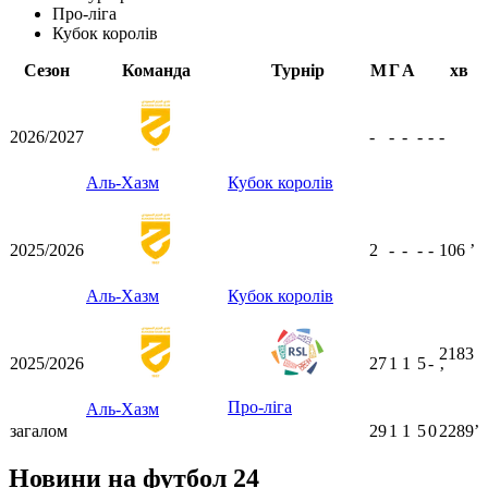
Про-ліга
Кубок королів
Сезон
Команда
Турнір
М
Г
А
хв
2026/2027
-
-
-
-
-
-
Аль-Хазм
Кубок королів
2025/2026
2
-
-
-
-
106
ʼ
Аль-Хазм
Кубок королів
2183
2025/2026
27
1
1
5
-
ʼ
Про-ліга
Аль-Хазм
загалом
29
1
1
5
0
2289ʼ
Новини на футбол 24