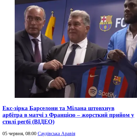
Екс-зірка Барселони та Мілана штовхнув
арбітра в матчі з Францією – жорсткий прийом у
стилі регбі (ВІДЕО)
05 червня, 08:00
Саудівська Аравія