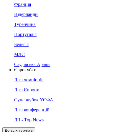
Франція
Нідерланди
Туреччина
Португалія
Бельгія
МЛС
Саудівська Аравія
Єврокубки
Ліга чемпіонів
Ліга Європи
Суперкубок УЄФА
Ліга конференцій
ЛЧ - Top News
До всіх турнірів