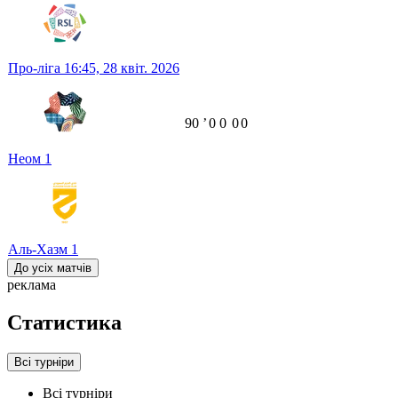
Про-ліга
16:45,
28 квіт. 2026
90
ʼ
0
0
0
0
Неом
1
Аль-Хазм
1
До усіх матчів
реклама
Статистика
Всі турніри
Всі турніри