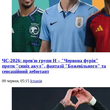
ЧС-2026: прев'ю групи Н – "Червона фурія"
проти "синіх акул", фантазії "Божевільного" та
сенсаційний дебютант
09 червня, 05:15
Іспанія