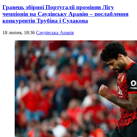
Гравець збірної Португалії проміняв Лігу
чемпіонів на Саудівську Аравію – послаблення
конкурентів Трубіна і Судакова
18 липня, 18:36
Саудівська Аравія