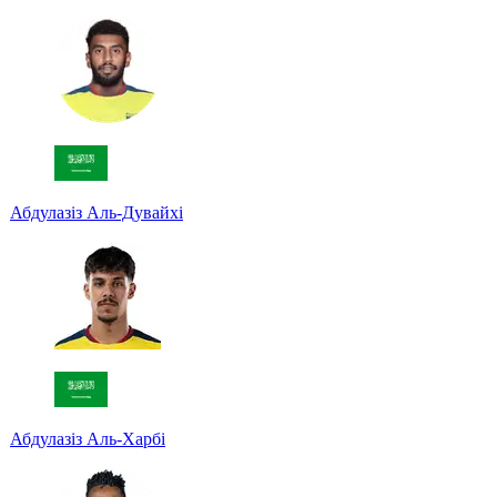
Абдулазіз Аль-Дувайхі
Абдулазіз Аль-Харбі