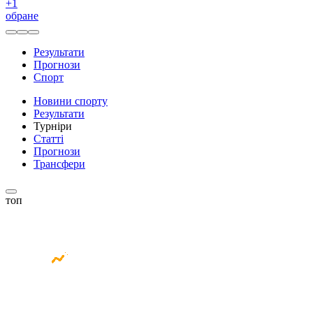
+
1
обране
Результати
Прогнози
Спорт
Новини спорту
Результати
Турніри
Статті
Прогнози
Трансфери
топ