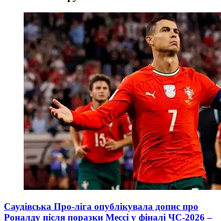
Саудівська Про-ліга опублікувала допис про
Роналду після поразки Мессі у фіналі ЧС-2026 –