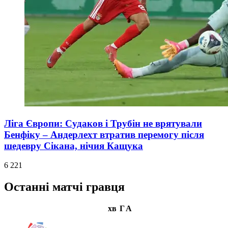
Ліга Європи: Судаков і Трубін не врятували
Бенфіку – Андерлехт втратив перемогу після
шедевру Сікана, нічия Кащука
6 221
Останні матчі гравця
хв
Г
А