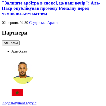
"Залиште арбітра в спокої, це наш вечір": Аль-
Наср опублікував промову Роналду перед
чемпіонським матчем
02 червня, 04:30
Саудівська Аравія
Партнери
Аль-Хазм
Аль-Хазм
Абдельмунаїм Бутуїл