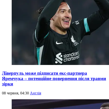
Ліверпуль може підписати екс-партнера
Яремчука – потенційне повернення після травми
зірки
08 червня, 04:30
Англія