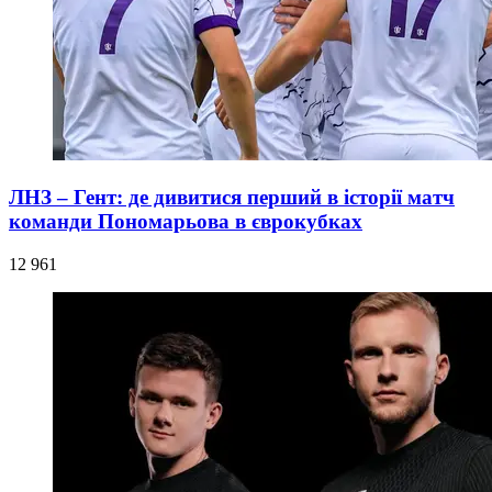
ЛНЗ – Гент: де дивитися перший в історії матч
команди Пономарьова в єврокубках
12 961