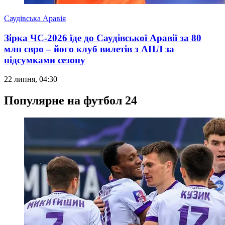
Саудівська Аравія
Зірка ЧС-2026 їде до Саудівської Аравії за 80
млн євро – його клуб вилетів з АПЛ за
підсумками сезону
22 липня, 04:30
Популярне на футбол 24