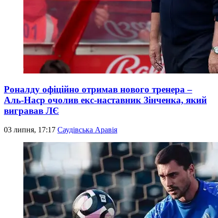
Роналду офіційно отримав нового тренера –
Аль-Наср очолив екс-наставник Зінченка, який
вигравав ЛЄ
03 липня, 17:17
Саудівська Аравія