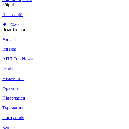
Збірні
Ліга націй
ЧС 2026
Чемпіонати
Англія
Іспанія
АПЛ Top News
Італія
Німеччина
Франція
Нідерланди
Туреччина
Португалія
Бельгія