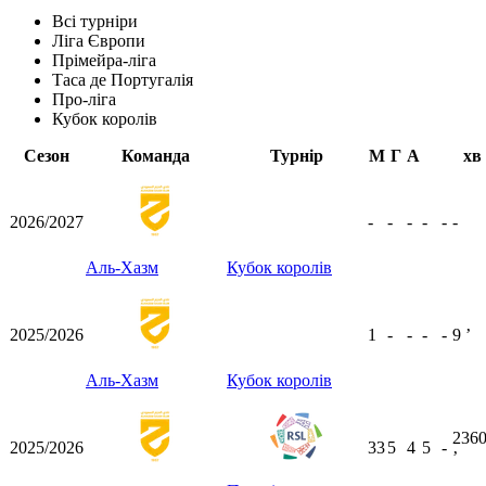
Всі турніри
Ліга Європи
Прімейра-ліга
Таса де Португалія
Про-ліга
Кубок королів
Сезон
Команда
Турнір
М
Г
А
хв
2026/2027
-
-
-
-
-
-
Аль-Хазм
Кубок королів
2025/2026
1
-
-
-
-
9
ʼ
Аль-Хазм
Кубок королів
236
2025/2026
33
5
4
5
-
ʼ