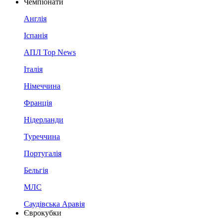
Чемпіонати
Англія
Іспанія
АПЛ Top News
Італія
Німеччина
Франція
Нідерланди
Туреччина
Португалія
Бельгія
МЛС
Саудівська Аравія
Єврокубки