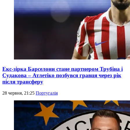
Екс-зірка Барселони стане партнером Трубіна і
Судакова – Атлетіко позбувся гравця через рік
після трансферу
28 червня, 21:25
Португалія