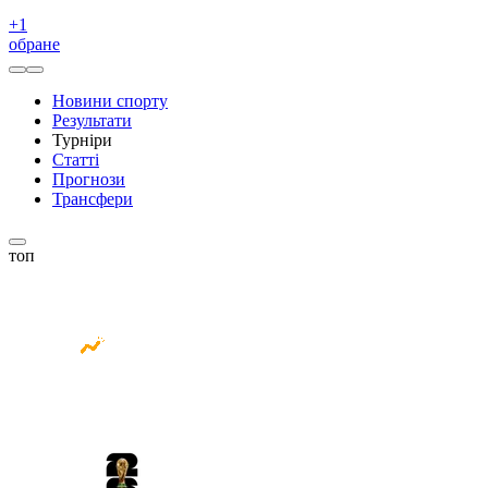
+
1
обране
Новини спорту
Результати
Турніри
Статті
Прогнози
Трансфери
топ