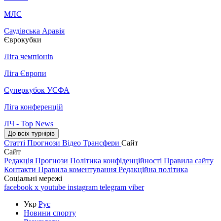
МЛС
Саудівська Аравія
Єврокубки
Ліга чемпіонів
Ліга Європи
Суперкубок УЄФА
Ліга конференцій
ЛЧ - Top News
До всіх турнірів
Статті
Прогнози
Відео
Трансфери
Сайт
Сайт
Редакція
Прогнози
Політика конфіденційності
Правила сайту
Контакти
Правила коментування
Редакційна політика
Соціальні мережі
facebook
x
youtube
instagram
telegram
viber
Укр
Рус
Новини спорту