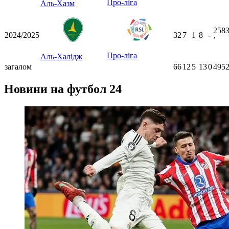
Про-ліга
Аль-Хазм
258
2024/2025
32
7
1
8
-
ʼ
Про-ліга
Аль-Халідж
загалом
66
12
5
13
0
4952
Новини на футбол 24