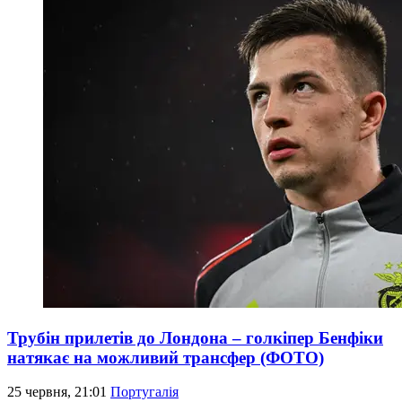
Трубін прилетів до Лондона – голкіпер Бенфіки
натякає на можливий трансфер (ФОТО)
25 червня, 21:01
Португалія