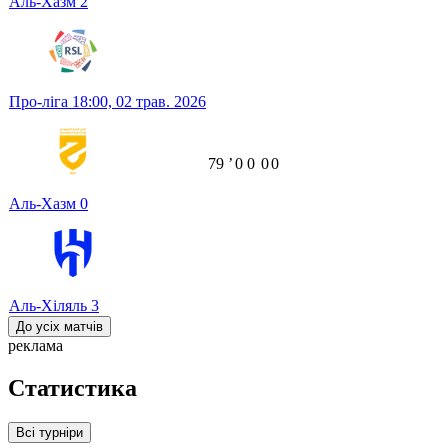
Аль-Хазм
2
Про-ліга
18:00,
02 трав. 2026
79
ʼ
0
0
0
0
Аль-Хазм
0
Аль-Хіляль
3
До усіх матчів
реклама
Статистика
Всі турніри