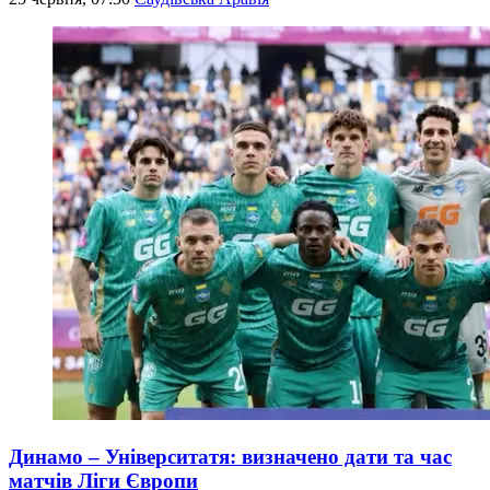
Динамо – Університатя: визначено дати та час
матчів Ліги Європи