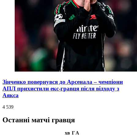
Зінченко повернувся до Арсенала – чемпіони
АПЛ прихистили екс-гравця після відходу з
Аякса
4 539
Останні матчі гравця
хв
Г
А