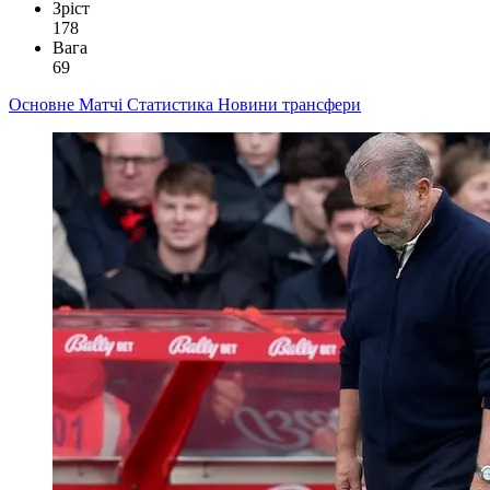
Зріст
178
Вага
69
Основне
Матчі
Статистика
Новини
трансфери