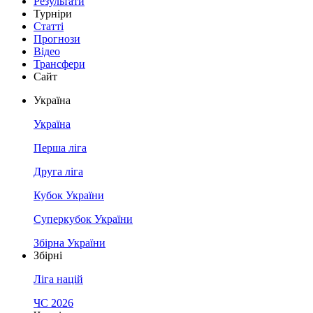
Результати
Турніри
Статті
Прогнози
Відео
Трансфери
Сайт
Україна
Україна
Перша ліга
Друга ліга
Кубок України
Суперкубок України
Збірна України
Збірні
Ліга націй
ЧС 2026