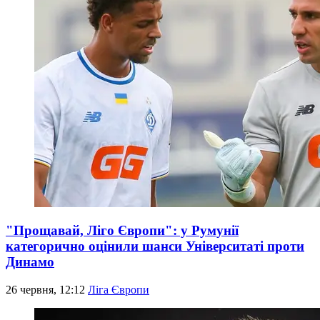
"Прощавай, Ліго Європи": у Румунії
категорично оцінили шанси Університаті проти
Динамо
26 червня, 12:12
Ліга Європи