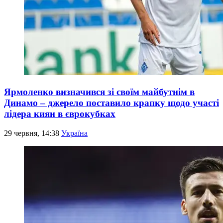
Ярмоленко визначився зі своїм майбутнім в
Динамо – джерело поставило крапку щодо участі
лідера киян в єврокубках
29 червня, 14:38
Україна