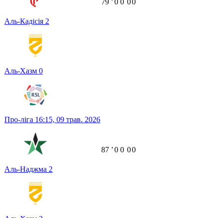
79
ʼ
0
0
0
0
Аль-Кадісія
2
Аль-Хазм
0
Про-ліга
16:15,
09 трав. 2026
87
ʼ
0
0
0
0
Аль-Наджма
2