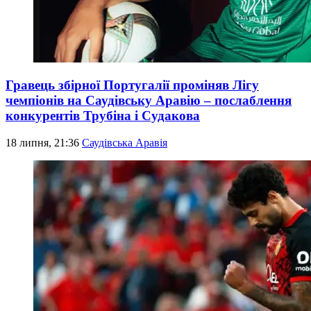
Гравець збірної Португалії проміняв Лігу
чемпіонів на Саудівську Аравію – послаблення
конкурентів Трубіна і Судакова
18 липня, 21:36
Саудівська Аравія