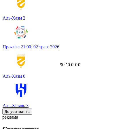
Аль-Хазм
2
Про-ліга
21:00,
02 трав. 2026
90
ʼ
0
0
0
0
Аль-Хазм
0
Аль-Хіляль
3
До усіх матчів
реклама