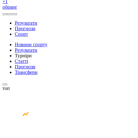
+
1
обране
Результати
Прогнози
Спорт
Новини спорту
Результати
Турніри
Статті
Прогнози
Трансфери
топ