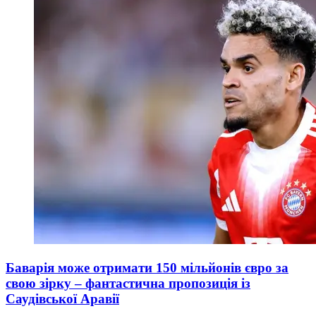
Баварія може отримати 150 мільйонів євро за
свою зірку – фантастична пропозиція із
Саудівської Аравії