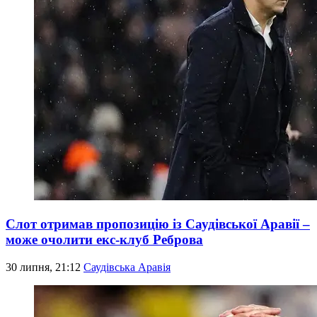
Слот отримав пропозицію із Саудівської Аравії –
може очолити екс-клуб Реброва
30 липня, 21:12
Саудівська Аравія