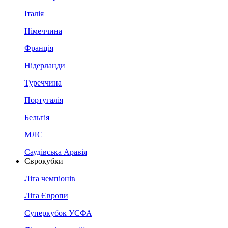
Італія
Німеччина
Франція
Нідерланди
Туреччина
Португалія
Бельгія
МЛС
Саудівська Аравія
Єврокубки
Ліга чемпіонів
Ліга Європи
Суперкубок УЄФА