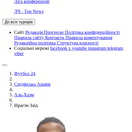
Ліга конференцій
ЛЧ - Top News
До всіх турнірів
Сайт
Редакція
Прогнози
Політика конфіденційності
Правила сайту
Контакти
Правила коментування
Редакційна політика
Структура власності
Соціальні мережі
facebook
x
youtube
instagram
telegram
viber
Футбол 24
Саудівська Аравія
Аль-Хазм
Ібрагім Заїд