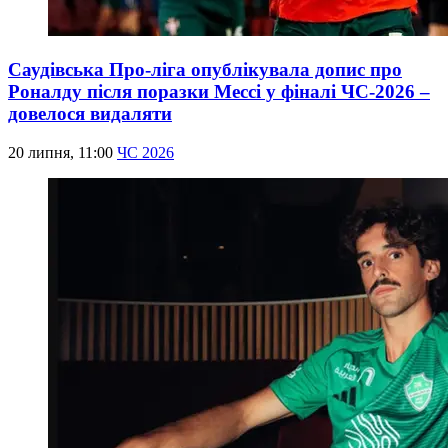
Саудівська Про-ліга опублікувала допис про
Роналду після поразки Мессі у фіналі ЧС-2026 –
довелося видаляти
20 липня, 11:00
ЧС 2026