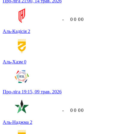
Про-ліга
21:00,
14 трав. 2026
-
0
0
0
0
Аль-Кадісія
2
Аль-Хазм
0
Про-ліга
19:15,
09 трав. 2026
-
0
0
0
0
Аль-Наджма
2