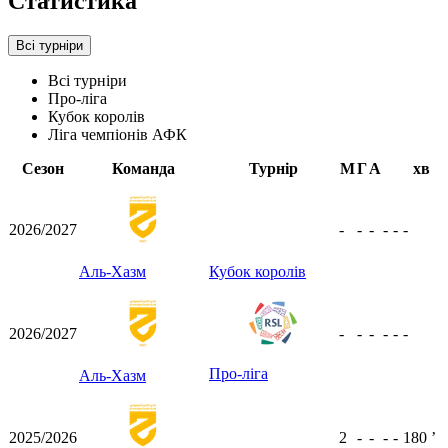
Статистика
Всі турніри
Всі турніри
Про-ліга
Кубок королів
Ліга чемпіонів АФК
Сезон
Команда
Турнір
М
Г
А
хв
2026/2027
-
-
-
-
-
-
Аль-Хазм
Кубок королів
2026/2027
-
-
-
-
-
-
Про-ліга
Аль-Хазм
2025/2026
2
-
-
-
-
180
ʼ