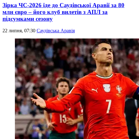
Зірка ЧС-2026 їде до Саудівської Аравії за 80
млн євро – його клуб вилетів з АПЛ за
підсумками сезону
22 липня, 07:30
Саудівська Аравія