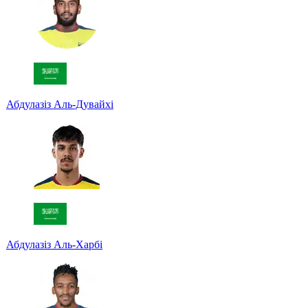
Абдулазіз Аль-Дувайхі
Абдулазіз Аль-Харбі