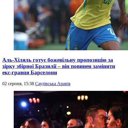
Аль-Хіляль готує божевільну пропозицію за
зірку збірної Бразилії – він повинен замінити
екс-гравця Барселони
02 серпня, 15:38
Саудівська Аравія