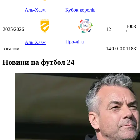
Аль-Хазм
Кубок королів
1003
2025/2026
12
-
-
-
-
ʼ
Про-ліга
Аль-Хазм
загалом
14
0
0
0
0
1183ʼ
Новини на футбол 24