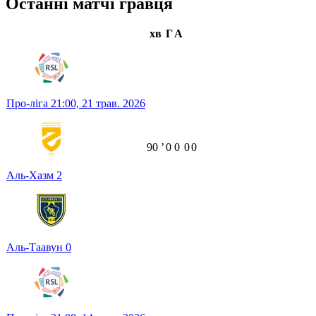
Останні матчі гравця
хв
Г
А
Про-ліга
21:00,
21 трав. 2026
90
ʼ
0
0
0
0
Аль-Хазм
2
Аль-Таавун
0