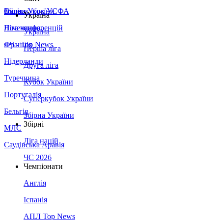
Збірна України
Італія
Суперкубок УЄФА
Україна
Німеччина
Ліга конференцій
Україна
Франція
ЛЧ - Top News
Перша ліга
Нідерланди
Друга ліга
Туреччина
Кубок України
Португалія
Суперкубок України
Бельгія
Збірна України
Збірні
МЛС
Ліга націй
Саудівська Аравія
ЧС 2026
Чемпіонати
Англія
Іспанія
АПЛ Top News