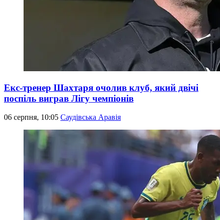
Екс-тренер Шахтаря очолив клуб, який двічі
поспіль виграв Лігу чемпіонів
06 серпня, 10:05
Саудівська Аравія