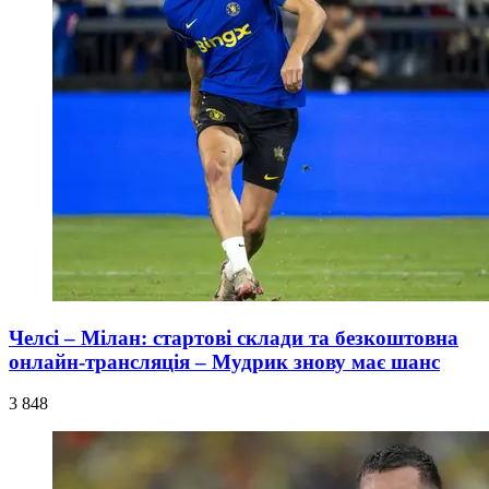
Челсі – Мілан: стартові склади та безкоштовна
онлайн-трансляція – Мудрик знову має шанс
3 848