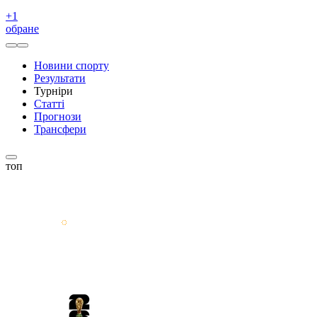
+
1
обране
Новини спорту
Результати
Турніри
Статті
Прогнози
Трансфери
топ