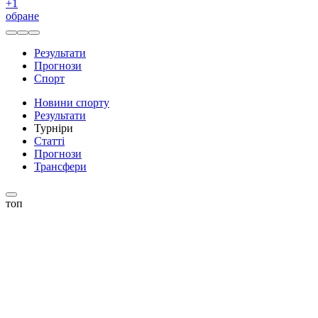
+
1
обране
Результати
Прогнози
Спорт
Новини спорту
Результати
Турніри
Статті
Прогнози
Трансфери
топ