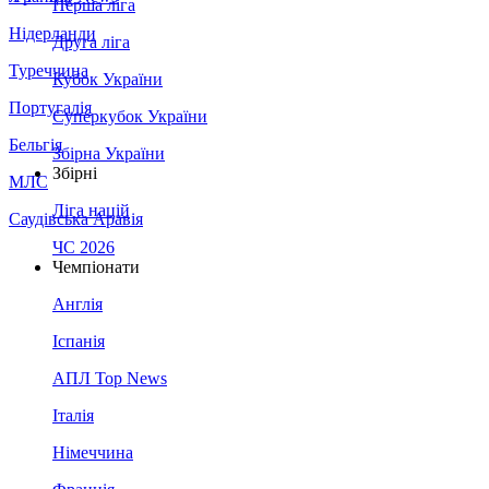
Перша ліга
Нідерланди
Друга ліга
Туреччина
Кубок України
Португалія
Суперкубок України
Бельгія
Збірна України
Збірні
МЛС
Ліга націй
Саудівська Аравія
ЧС 2026
Чемпіонати
Англія
Іспанія
АПЛ Top News
Італія
Німеччина