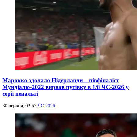
Марокко здолало Нідерланди – півфіналіст
Мундіалю-2022 вирвав путівку в 1/8 ЧС-2026 у
серії пенальті
30 червня, 03:57
ЧС 2026