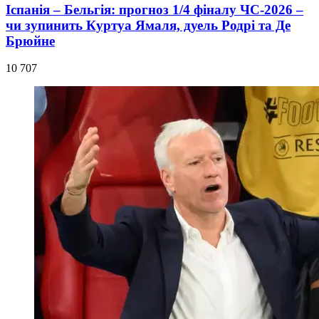
Іспанія – Бельгія: прогноз 1/4 фіналу ЧС-2026 –
чи зупинить Куртуа Ямаля, дуель Родрі та Де
Брюйне
10 707