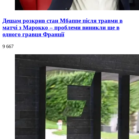
Дешам розкрив стан Мбаппе після травми в
матчі з Марокко – проблеми виникли ще в
одного гравця Франції
9 667