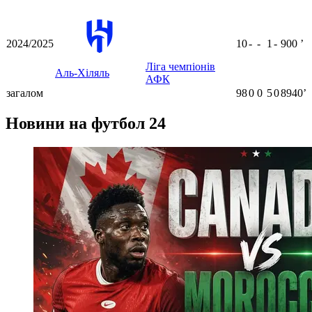
2024/2025
10
-
-
1
-
900
ʼ
Ліга чемпіонів
Аль-Хіляль
АФК
загалом
98
0
0
5
0
8940ʼ
Новини на футбол 24