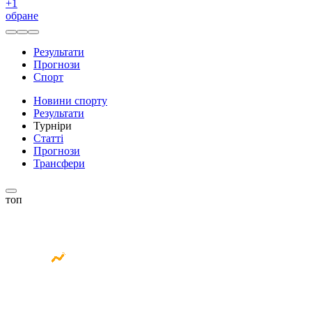
+
1
обране
Результати
Прогнози
Спорт
Новини спорту
Результати
Турніри
Статті
Прогнози
Трансфери
топ