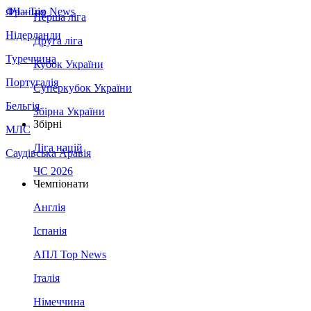
Франція
ЛЧ - Top News
Перша ліга
Нідерланди
Друга ліга
Туреччина
Кубок України
Португалія
Суперкубок України
Бельгія
Збірна України
Збірні
МЛС
Ліга націй
Саудівська Аравія
ЧС 2026
Чемпіонати
Англія
Іспанія
АПЛ Top News
Італія
Німеччина