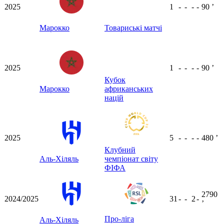
2025
1
-
-
-
-
90
ʼ
Марокко
Товариські матчі
2025
1
-
-
-
-
90
ʼ
Кубок
Марокко
африканських
націй
2025
5
-
-
-
-
480
ʼ
Клубний
Аль-Хіляль
чемпіонат світу
ФІФА
2790
2024/2025
31
-
-
2
-
ʼ
Про-ліга
Аль-Хіляль