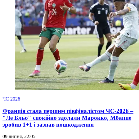
ЧС 2026
Франція стала першим півфіналістом ЧС-2026 –
"Ле Бльо" спокійно здолали Марокко, Мбаппе
зробив 1+1 і зазнав пошкодження
09 липня, 22:05