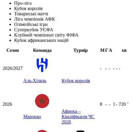
Про-ліга
Кубок королів
Товариські матчі
Ліга чемпіонів АФК
Олімпійські ігри
Суперкубок УЄФА
Клубний чемпіонат світу ФІФА
Кубок африканських націй
Сезон
Команда
Турнір
М
Г
А
хв
2026/2027
-
-
-
-
-
-
Аль-Хіляль
Кубок королів
2026
8
-
-
1
-
720
ʼ
Африка –
Марокко
Кваліфікація ЧС
2026