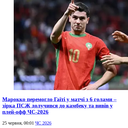
Марокко перемогло Гаїті у матчі з 6 голами –
зірка ПСЖ долучився до камбеку та вивів у
плей-офф ЧС-2026
25 червня, 00:01
ЧС 2026