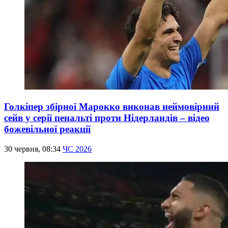
Голкіпер збірної Марокко виконав неймовірний
сейв у серії пенальті проти Нідерландів – відео
божевільної реакції
30 червня, 08:34
ЧС 2026