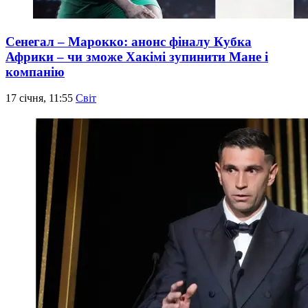
Сенегал – Марокко: анонс фіналу Кубка
Африки – чи зможе Хакімі зупинити Мане і
компанію
17 січня, 11:55
Світ