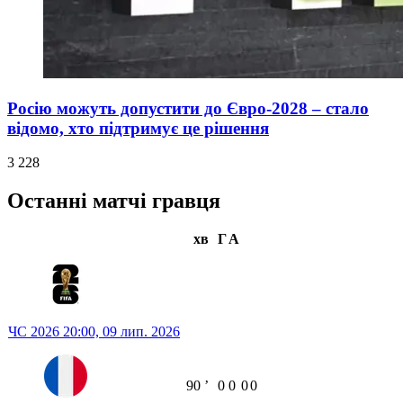
Росію можуть допустити до Євро-2028 – стало
відомо, хто підтримує це рішення
3 228
Останні матчі гравця
хв
Г
А
ЧС 2026
20:00,
09 лип. 2026
90
ʼ
0
0
0
0