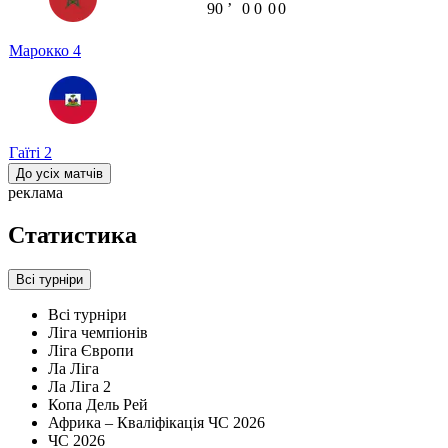
90
ʼ
0
0
0
0
Марокко
4
Гаїті
2
До усіх матчів
реклама
Статистика
Всі турніри
Всі турніри
Ліга чемпіонів
Ліга Європи
Ла Ліга
Ла Ліга 2
Копа Дель Рей
Африка – Кваліфікація ЧС 2026
ЧС 2026