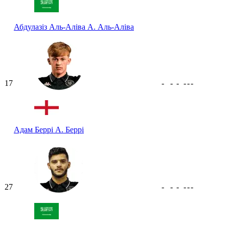
Абдулазіз Аль-Аліва
А. Аль-Аліва
17
-
-
-
-
-
-
Адам Беррі
А. Беррі
27
-
-
-
-
-
-