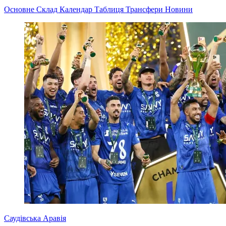
Основне
Склад
Календар
Таблиця
Трансфери
Новини
Саудівська Аравія