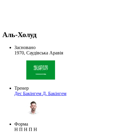
Аль-Холуд
Засновано
1970, Саудівська Аравія
Тренер
Дес Бакінгем
Д. Бакінгем
Форма
Н
П
Н
П
Н