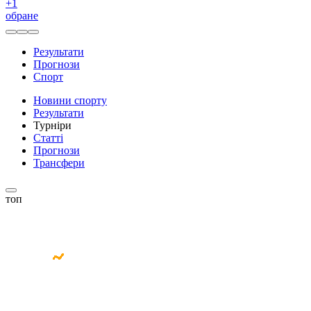
+
1
обране
Результати
Прогнози
Спорт
Новини спорту
Результати
Турніри
Статті
Прогнози
Трансфери
топ