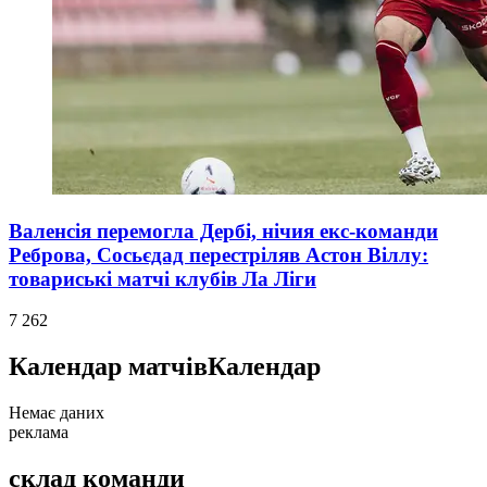
Валенсія перемогла Дербі, нічия екс-команди
Реброва, Сосьєдад перестріляв Астон Віллу:
товариські матчі клубів Ла Ліги
7 262
Календар матчів
Календар
Немає даних
реклама
склад команди