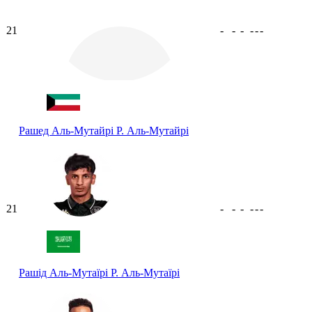
21
-
-
-
-
-
-
Рашед Аль-Мутайрі
Р. Аль-Мутайрі
21
-
-
-
-
-
-
Рашід Аль-Мутаїрі
Р. Аль-Мутаїрі