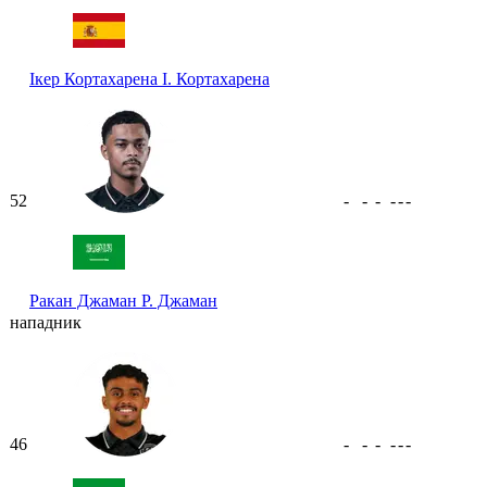
Ікер Кортахарена
І. Кортахарена
52
-
-
-
-
-
-
Ракан Джаман
Р. Джаман
нападник
46
-
-
-
-
-
-