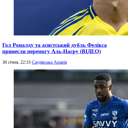
Гол Роналду та асистський дубль Фелікса
принесли перемогу Аль-Насру (ВІДЕО)
30 січня, 22:33
Саудівська Аравія