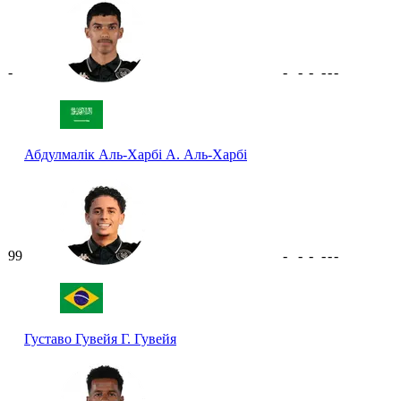
-
-
-
-
-
-
-
Абдулмалік Аль-Харбі
А. Аль-Харбі
99
-
-
-
-
-
-
Густаво Гувейя
Г. Гувейя