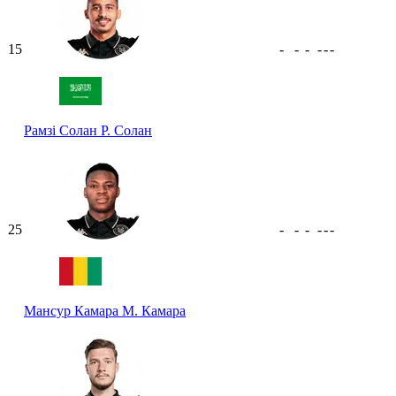
15
-
-
-
-
-
-
Рамзі Солан
Р. Солан
25
-
-
-
-
-
-
Мансур Камара
М. Камара