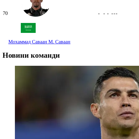
70
-
-
-
-
-
-
Мохаммад Саваан
М. Саваан
Новини команди