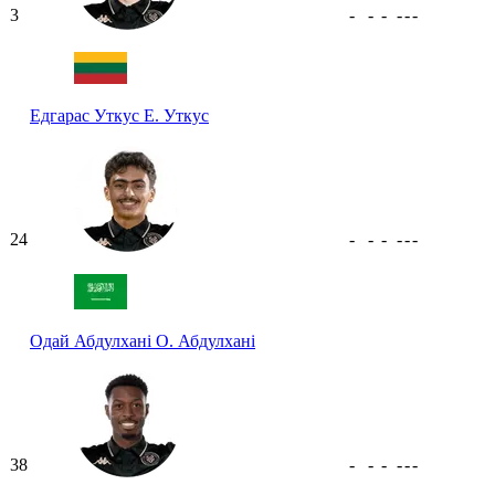
3
-
-
-
-
-
-
Едгарас Уткус
Е. Уткус
24
-
-
-
-
-
-
Одай Абдулхані
О. Абдулхані
38
-
-
-
-
-
-