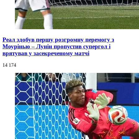
Реал здобув першу розгромну перемогу з
Моурінью – Лунін пропустив супергол і
врятував у засекреченому матчі
14 174