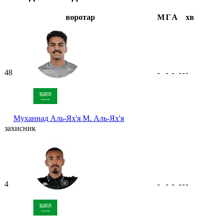
воротар
М
Г
А
хв
48
-
-
-
-
-
-
Муханнад Аль-Ях'я
М. Аль-Ях'я
захисник
4
-
-
-
-
-
-