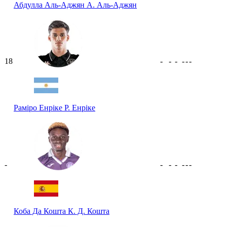
Абдулла Аль-Аджян
А. Аль-Аджян
18
-
-
-
-
-
-
Раміро Енріке
Р. Енріке
-
-
-
-
-
-
-
Коба Да Кошта
К. Д. Кошта