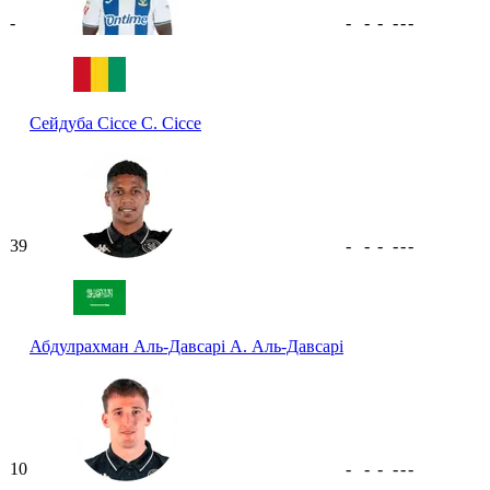
-
-
-
-
-
-
-
Сейдуба Сіссе
С. Сіссе
39
-
-
-
-
-
-
Абдулрахман Аль-Давсарі
А. Аль-Давсарі
10
-
-
-
-
-
-