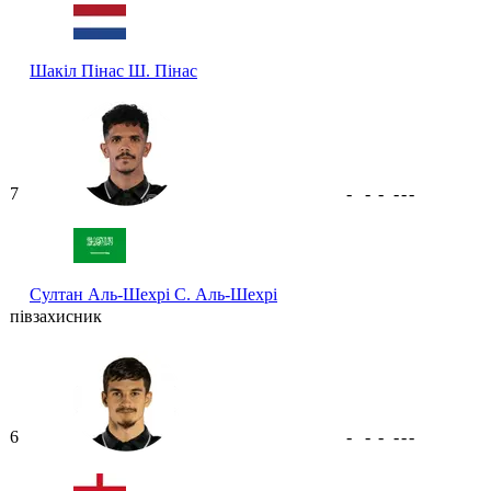
Шакіл Пінас
Ш. Пінас
7
-
-
-
-
-
-
Султан Аль-Шехрі
С. Аль-Шехрі
півзахисник
6
-
-
-
-
-
-