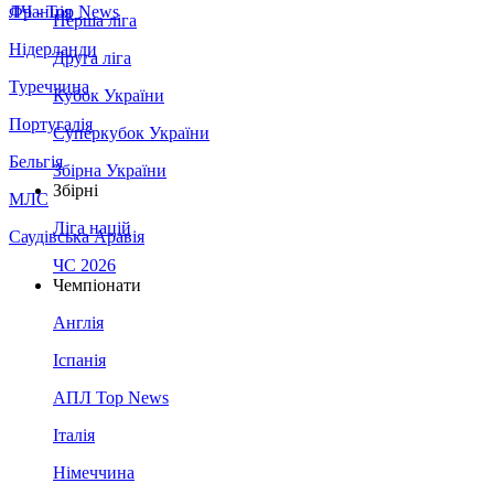
Франція
ЛЧ - Top News
Перша ліга
Нідерланди
Друга ліга
Туреччина
Кубок України
Португалія
Суперкубок України
Бельгія
Збірна України
Збірні
МЛС
Ліга націй
Саудівська Аравія
ЧС 2026
Чемпіонати
Англія
Іспанія
АПЛ Top News
Італія
Німеччина