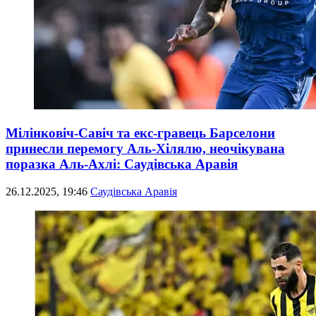
Мілінковіч-Савіч та екс-гравець Барселони
принесли перемогу Аль-Хілялю, неочікувана
поразка Аль-Ахлі: Саудівська Аравія
26.12.2025, 19:46
Саудівська Аравія