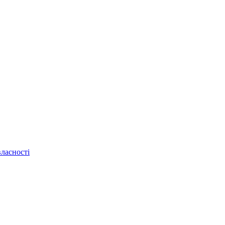
ласності