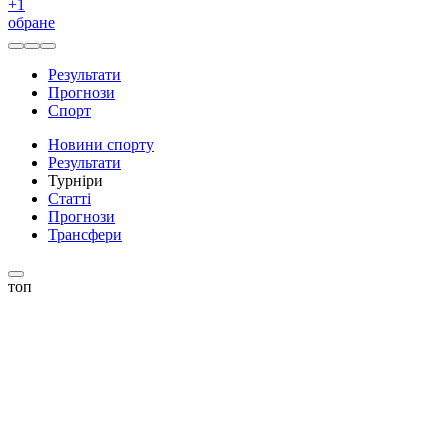
+
1
обране
Результати
Прогнози
Спорт
Новини спорту
Результати
Турніри
Статті
Прогнози
Трансфери
топ