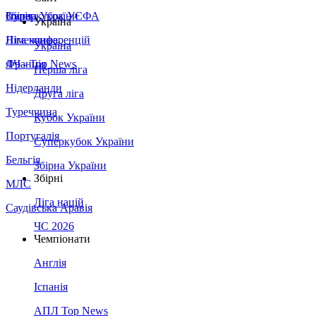
Збірна України
Італія
Суперкубок УЄФА
Україна
Німеччина
Ліга конференцій
Україна
Франція
ЛЧ - Top News
Перша ліга
Нідерланди
Друга ліга
Туреччина
Кубок України
Португалія
Суперкубок України
Бельгія
Збірна України
Збірні
МЛС
Ліга націй
Саудівська Аравія
ЧС 2026
Чемпіонати
Англія
Іспанія
АПЛ Top News