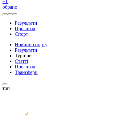
+
1
обране
Результати
Прогнози
Спорт
Новини спорту
Результати
Турніри
Статті
Прогнози
Трансфери
топ