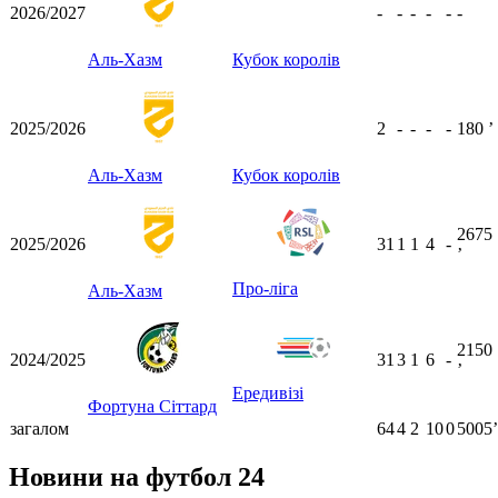
2026/2027
-
-
-
-
-
-
Аль-Хазм
Кубок королів
2025/2026
2
-
-
-
-
180
ʼ
Аль-Хазм
Кубок королів
2675
2025/2026
31
1
1
4
-
ʼ
Про-ліга
Аль-Хазм
2150
2024/2025
31
3
1
6
-
ʼ
Ередивізі
Фортуна Сіттард
загалом
64
4
2
10
0
5005ʼ
Новини на футбол 24