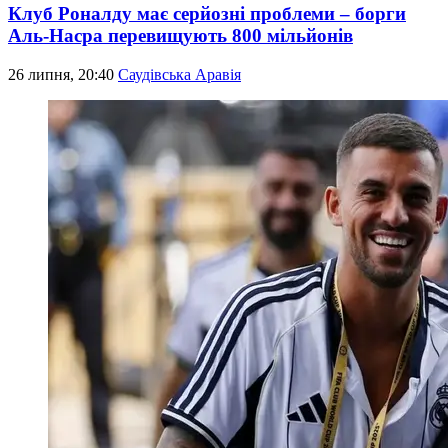
Клуб Роналду має серйозні проблеми – борги
Аль-Насра перевищують 800 мільйонів
26 липня, 20:40
Саудівська Аравія