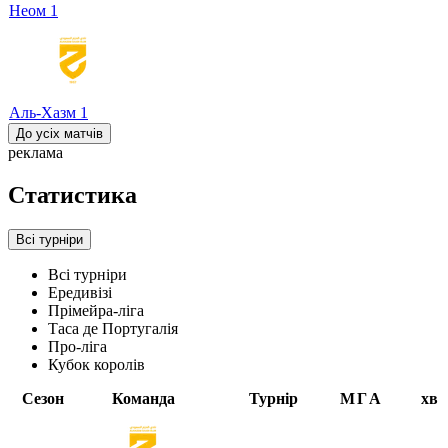
Неом
1
Аль-Хазм
1
До усіх матчів
реклама
Статистика
Всі турніри
Всі турніри
Ередивізі
Прімейра-ліга
Таса де Португалія
Про-ліга
Кубок королів
Сезон
Команда
Турнір
М
Г
А
хв