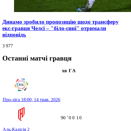
Динамо зробило пропозицію щодо трансферу
екс-гравця Челсі – "біло-сині" отримали
відповідь
3 977
Останні матчі гравця
хв
Г
А
Про-ліга
18:00,
14 трав. 2026
90
ʼ
0
0
1
0
Аль-Кадісія
2