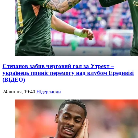
Степанов забив черговий гол за Утрехт –
українець приніс перемогу над клубом Ередивізі
(ВІДЕО)
24 липня, 19:40
Нідерланди