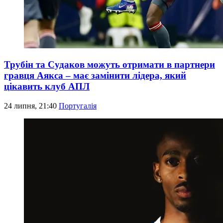
Трубін та Судаков можуть отримати в партнери
гравця Аякса – має замінити лідера, який
цікавить клуб АПЛ
24 липня, 21:40
Португалія