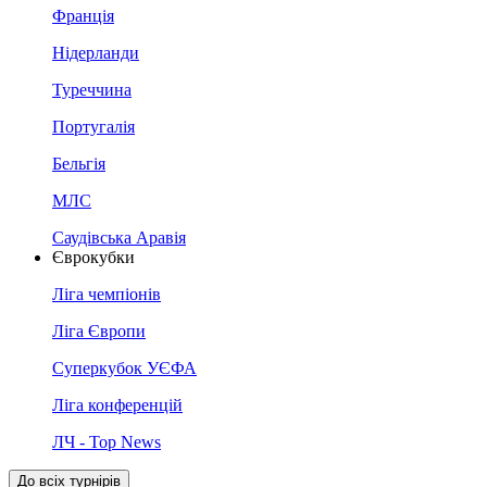
Франція
Нідерланди
Туреччина
Португалія
Бельгія
МЛС
Саудівська Аравія
Єврокубки
Ліга чемпіонів
Ліга Європи
Суперкубок УЄФА
Ліга конференцій
ЛЧ - Top News
До всіх турнірів