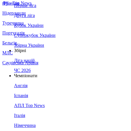
Франція
ЛЧ - Top News
Перша ліга
Нідерланди
Друга ліга
Туреччина
Кубок України
Португалія
Суперкубок України
Бельгія
Збірна України
Збірні
МЛС
Ліга націй
Саудівська Аравія
ЧС 2026
Чемпіонати
Англія
Іспанія
АПЛ Top News
Італія
Німеччина