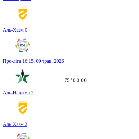
Аль-Хазм
0
Про-ліга
16:15,
09 трав. 2026
75
ʼ
0
0
0
0
Аль-Наджма
2
Аль-Хазм
2