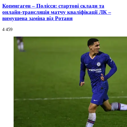
Копенгаген – Полісся: стартові склади та
онлайн-трансляція матчу кваліфікації ЛК –
вимушена заміна від Ротаня
4 459