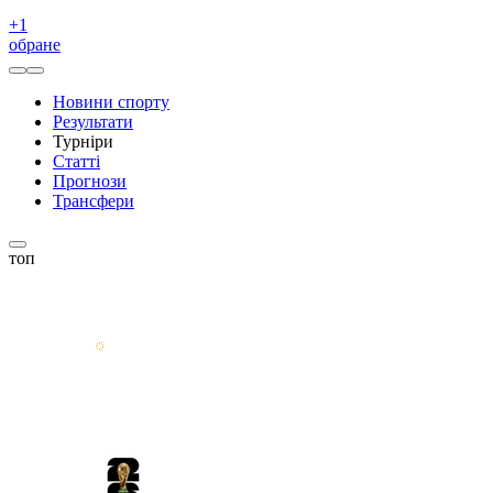
+
1
обране
Новини спорту
Результати
Турніри
Статті
Прогнози
Трансфери
топ