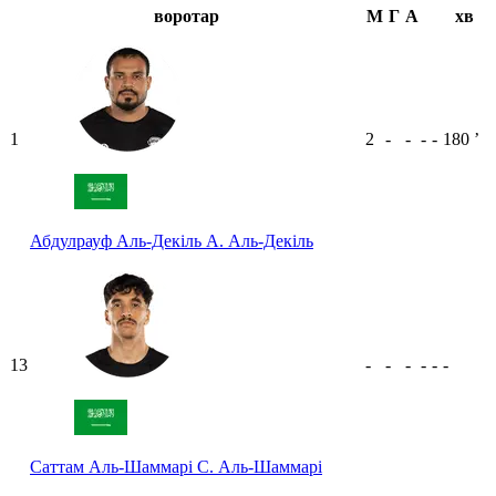
воротар
М
Г
А
хв
1
2
-
-
-
-
180
ʼ
Абдулрауф Аль-Декіль
А. Аль-Декіль
13
-
-
-
-
-
-
Саттам Аль-Шаммарі
С. Аль-Шаммарі