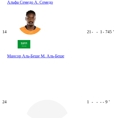
Альфа Семедо
А. Семедо
14
21
-
-
1
-
745
ʼ
Мансор Аль-Беше
М. Аль-Беше
24
1
-
-
-
-
9
ʼ