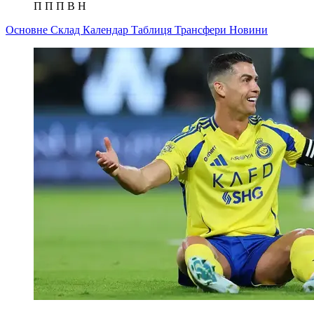
П
П
П
В
Н
Основне
Склад
Календар
Таблиця
Трансфери
Новини