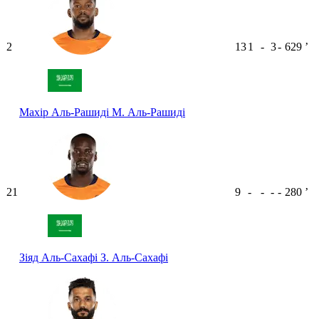
2
13
1
-
3
-
629
ʼ
Махір Аль-Рашиді
М. Аль-Рашиді
21
9
-
-
-
-
280
ʼ
Зіяд Аль-Сахафі
З. Аль-Сахафі