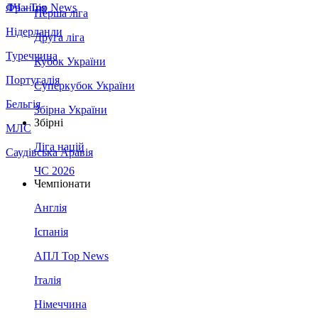
Франція
ЛЧ - Top News
Перша ліга
Нідерланди
Друга ліга
Туреччина
Кубок України
Португалія
Суперкубок України
Бельгія
Збірна України
Збірні
МЛС
Ліга націй
Саудівська Аравія
ЧС 2026
Чемпіонати
Англія
Іспанія
АПЛ Top News
Італія
Німеччина