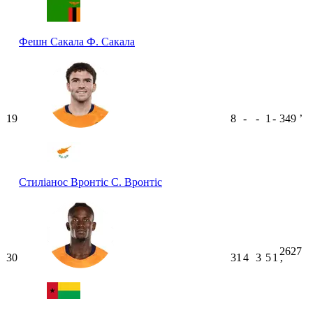
Фешн Сакала
Ф. Сакала
19
8
-
-
1
-
349
ʼ
Стиліанос Вронтіс
С. Вронтіс
2627
30
31
4
3
5
1
ʼ