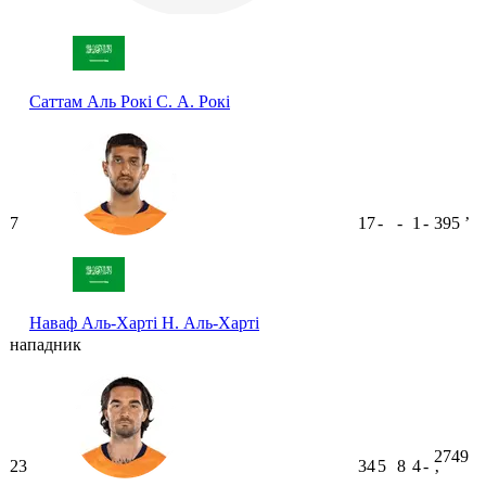
Саттам Аль Рокі
С. А. Рокі
7
17
-
-
1
-
395
ʼ
Наваф Аль-Харті
Н. Аль-Харті
нападник
2749
23
34
5
8
4
-
ʼ