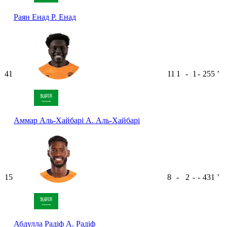
Раян Енад
Р. Енад
41
11
1
-
1
-
255
ʼ
Аммар Аль-Хайбарі
А. Аль-Хайбарі
15
8
-
2
-
-
431
ʼ
Абдулла Радіф
А. Радіф