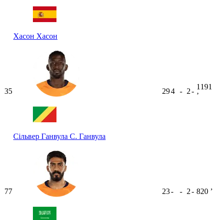
Хасон
Хасон
1191
35
29
4
-
2
-
ʼ
Сільвер Ганвула
С. Ганвула
77
23
-
-
2
-
820
ʼ