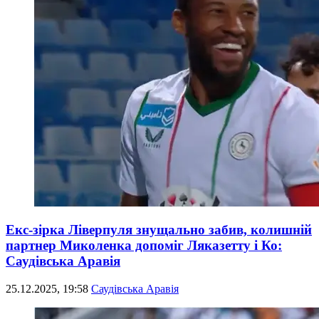
Екс-зірка Ліверпуля знущально забив, колишній
партнер Миколенка допоміг Ляказетту і Ко:
Саудівська Аравія
25.12.2025, 19:58
Саудівська Аравія