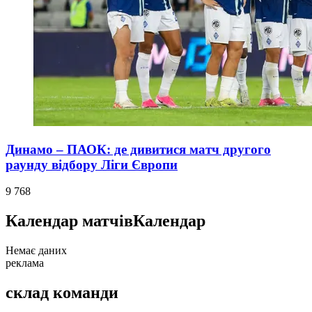
Динамо – ПАОК: де дивитися матч другого
раунду відбору Ліги Європи
9 768
Календар матчів
Календар
Немає даних
реклама
склад команди