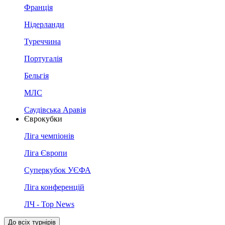
Франція
Нідерланди
Туреччина
Португалія
Бельгія
МЛС
Саудівська Аравія
Єврокубки
Ліга чемпіонів
Ліга Європи
Суперкубок УЄФА
Ліга конференцій
ЛЧ - Top News
До всіх турнірів