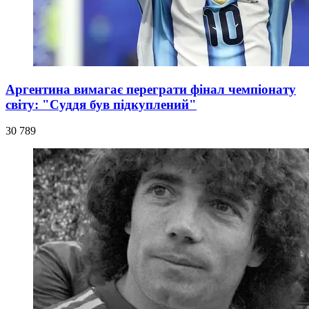
Аргентина вимагає переграти фінал чемпіонату
світу: "Суддя був підкуплений"
30 789