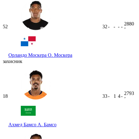
2880
52
32
-
-
-
-
ʼ
Орландо Москера
О. Москера
захисник
2793
18
33
-
1
4
-
ʼ
Ахмед Бамсо
А. Бамсо