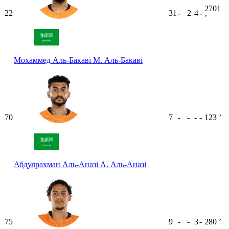
2701
22
31
-
2
4
-
ʼ
Мохаммед Аль-Бакаві
М. Аль-Бакаві
70
7
-
-
-
-
123
ʼ
Абдулрахман Аль-Аназі
А. Аль-Аназі
75
9
-
-
3
-
280
ʼ