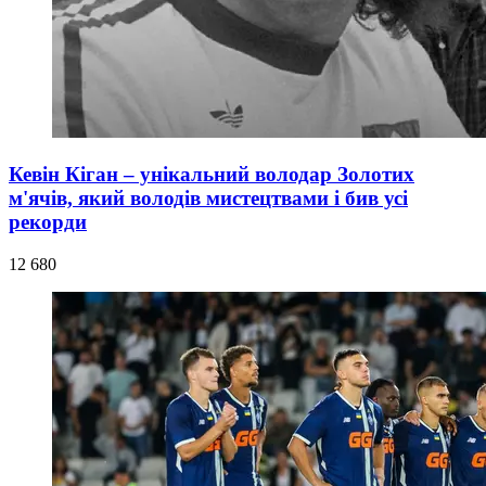
Кевін Кіган – унікальний володар Золотих
м'ячів, який володів мистецтвами і бив усі
рекорди
12 680