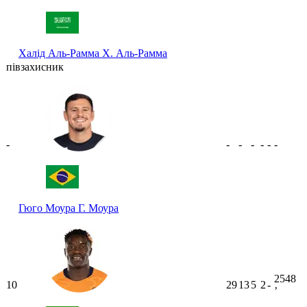
Халід Аль-Рамма
Х. Аль-Рамма
півзахисник
-
-
-
-
-
-
-
Гюго Моура
Г. Моура
2548
10
29
13
5
2
-
ʼ