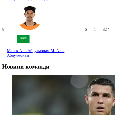
9
6
-
1
-
-
32
ʼ
Малек Аль-Абдулмонам
М. Аль-
Абдулмонам
Новини команди