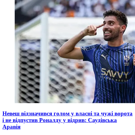
Невеш відзначився голом у власні та чужі ворота
і не відпустив Роналду у відрив: Саудівська
Аравія