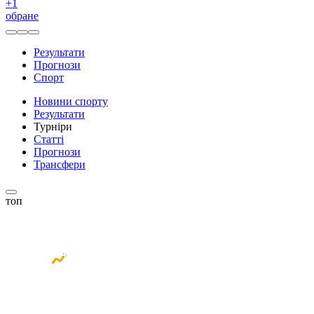
+
1
обране
Результати
Прогнози
Спорт
Новини спорту
Результати
Турніри
Статті
Прогнози
Трансфери
топ