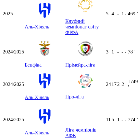
2025
5
4
-
1
-
469
ʼ
Клубний
Аль-Хіляль
чемпіонат світу
ФІФА
2024/2025
3
1
-
-
-
78
ʼ
Бенфіка
Прімейра-ліга
1749
2024/2025
24
17
2
2
-
ʼ
Про-ліга
Аль-Хіляль
2024/2025
11
5
1
-
-
774
ʼ
Ліга чемпіонів
Аль-Хіляль
АФК