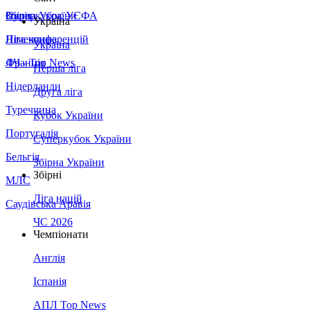
Збірна України
Італія
Суперкубок УЄФА
Україна
Німеччина
Ліга конференцій
Україна
Франція
ЛЧ - Top News
Перша ліга
Нідерланди
Друга ліга
Туреччина
Кубок України
Португалія
Суперкубок України
Бельгія
Збірна України
Збірні
МЛС
Ліга націй
Саудівська Аравія
ЧС 2026
Чемпіонати
Англія
Іспанія
АПЛ Top News