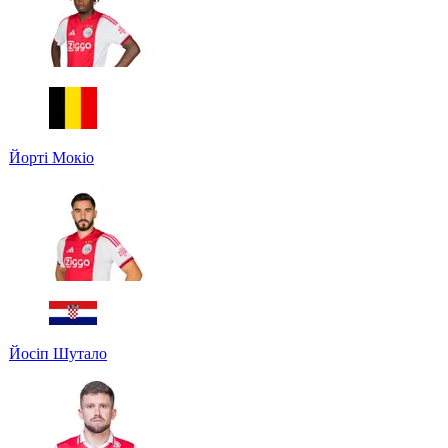
Йорті Мокіо
Йосіп Шутало