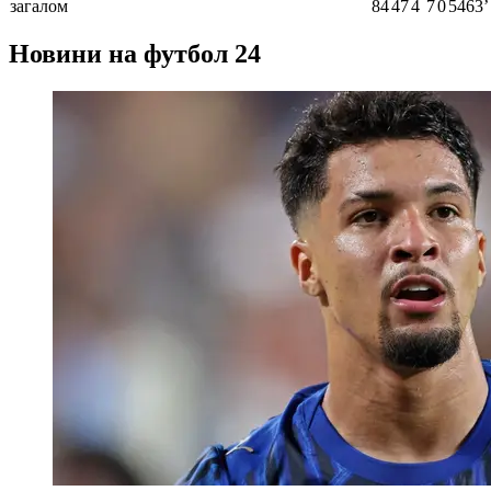
загалом
84
47
4
7
0
5463ʼ
Новини на футбол 24