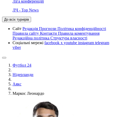
Ліга конференцій
ЛЧ - Top News
До всіх турнірів
Сайт
Редакція
Прогнози
Політика конфіденційності
Правила сайту
Контакти
Правила коментування
Редакційна політика
Структура власності
Соціальні мережі
facebook
x
youtube
instagram
telegram
viber
Футбол 24
Нідерланди
Аякс
Маркос Леонардо