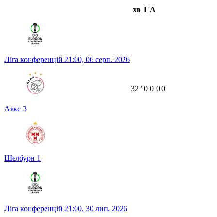
хв
Г
А
Ліга конференцій
21:00,
06 серп. 2026
32
ʼ
0
0
0
0
Аякс
3
Шелбурн
1
Ліга конференцій
21:00,
30 лип. 2026