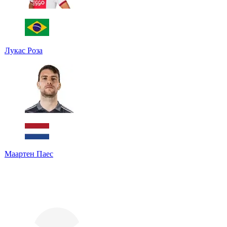
Лукас Роза
Маартен Паес