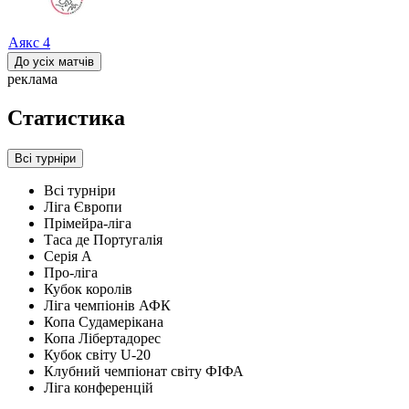
Аякс
4
До усіх матчів
реклама
Статистика
Всі турніри
Всі турніри
Ліга Європи
Прімейра-ліга
Таса де Португалія
Серія А
Про-ліга
Кубок королів
Ліга чемпіонів АФК
Копа Судамерікана
Копа Лібертадорес
Кубок світу U-20
Клубний чемпіонат світу ФІФА
Ліга конференцій