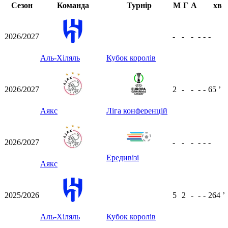
Сезон
Команда
Турнір
М
Г
А
хв
2026/2027
-
-
-
-
-
-
Аль-Хіляль
Кубок королів
2026/2027
2
-
-
-
-
65
ʼ
Аякс
Ліга конференцій
2026/2027
-
-
-
-
-
-
Ередивізі
Аякс
2025/2026
5
2
-
-
-
264
ʼ
Аль-Хіляль
Кубок королів