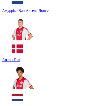
Амурріхо Ван Аксель-Донген
Антон Гааї