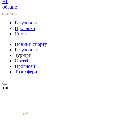
+
1
обране
Результати
Прогнози
Спорт
Новини спорту
Результати
Турніри
Статті
Прогнози
Трансфери
топ