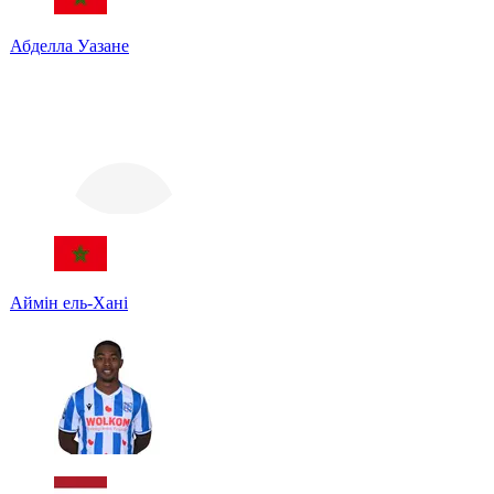
Абделла Уазане
Аймін ель-Хані