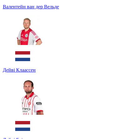
Валентейн ван дер Вельде
Дейві Клаассен