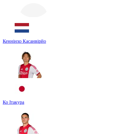
Кеннінхо Касанвірйо
Ко Ітакура