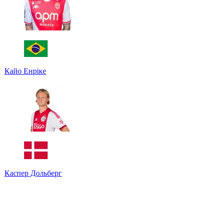
Кайо Енріке
Каспер Дольберг