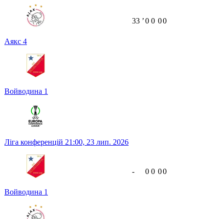
33
ʼ
0
0
0
0
Аякс
4
Войводина
1
Ліга конференцій
21:00,
23 лип. 2026
-
0
0
0
0
Войводина
1