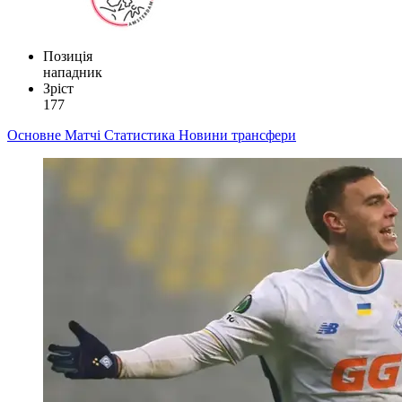
Позиція
нападник
Зріст
177
Основне
Матчі
Статистика
Новини
трансфери