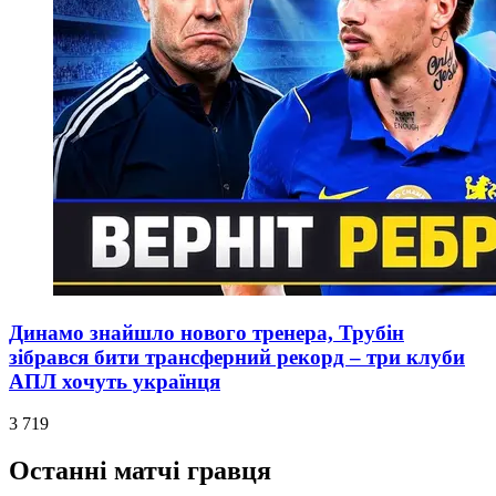
Динамо знайшло нового тренера, Трубін
зібрався бити трансферний рекорд – три клуби
АПЛ хочуть українця
3 719
Останні матчі гравця