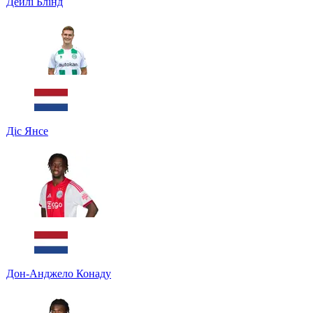
Дейлі Блінд
Діс Янсе
Дон-Анджело Конаду