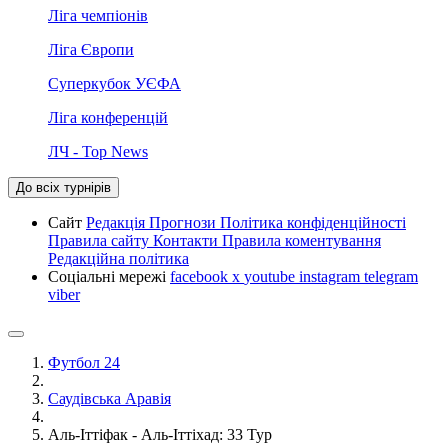
Ліга чемпіонів
Ліга Європи
Суперкубок УЄФА
Ліга конференцій
ЛЧ - Top News
До всіх турнірів
Сайт
Редакція
Прогнози
Політика конфіденційності
Правила сайту
Контакти
Правила коментування
Редакційна політика
Соціальні мережі
facebook
x
youtube
instagram
telegram
viber
Футбол 24
Саудівська Аравія
Аль-Іттіфак - Аль-Іттіхад: 33 Тур