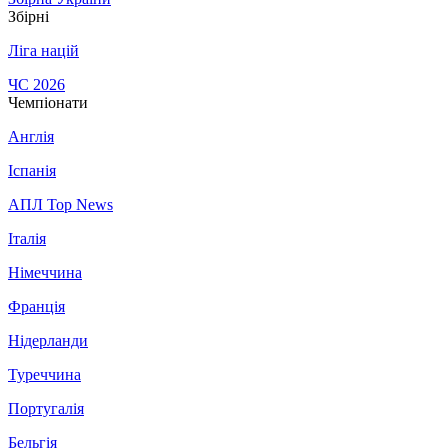
Збірні
Ліга націй
ЧС 2026
Чемпіонати
Англія
Іспанія
АПЛ Top News
Італія
Німеччина
Франція
Нідерланди
Туреччина
Португалія
Бельгія