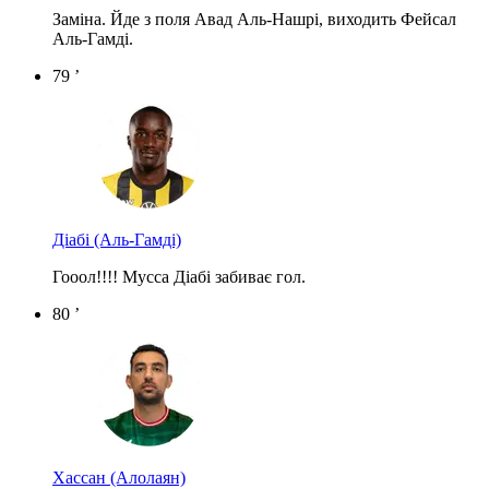
Заміна. Йде з поля Авад Аль-Нашрі, виходить Фейсал
Аль-Гамді.
79 ’
Діабі
(Аль-Гамді)
Гооол!!!! Мусса Діабі забиває гол.
80 ’
Хассан
(Алолаян)