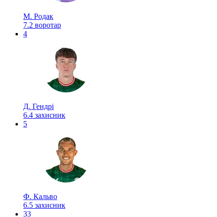
М. Родак
7.2
воротар
4
Д. Гендрі
6.4
захисник
5
Ф. Кальво
6.5
захисник
33