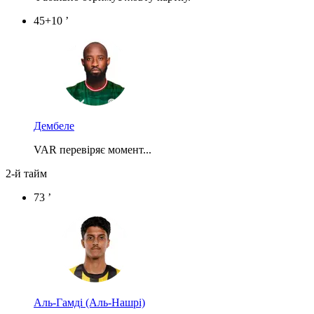
45+10 ’
Дембеле
VAR перевіряє момент...
2-й тайм
73 ’
Аль-Гамді
(Аль-Нашрі)