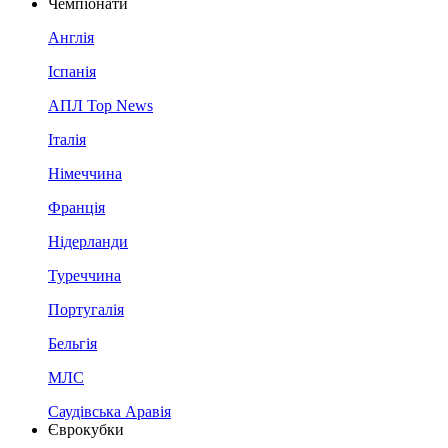
Чемпіонати
Англія
Іспанія
АПЛ Top News
Італія
Німеччина
Франція
Нідерланди
Туреччина
Португалія
Бельгія
МЛС
Саудівська Аравія
Єврокубки