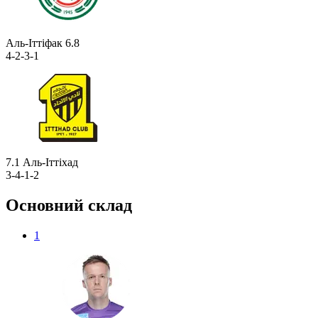
Аль-Іттіфак
6.8
4-2-3-1
7.1
Аль-Іттіхад
3-4-1-2
Основний склад
1