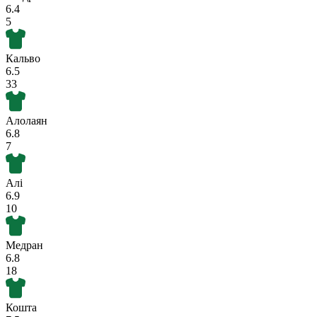
6.4
5
Кальво
6.5
33
Алолаян
6.8
7
Алі
6.9
10
Медран
6.8
18
Кошта