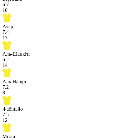
6.7
10
Ауар
7.4
13
Аль-Шанкіті
6.2
14
Аль-Нашрі
7.2
8
Фабіньйо
7.5
12
Мітай