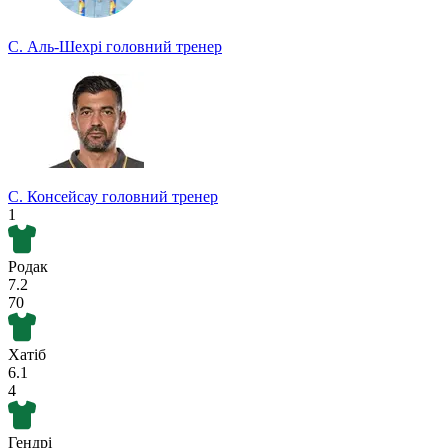
С. Аль-Шехрі
головний тренер
С. Консейсау
головний тренер
1
Родак
7.2
70
Хатіб
6.1
4
Гендрі