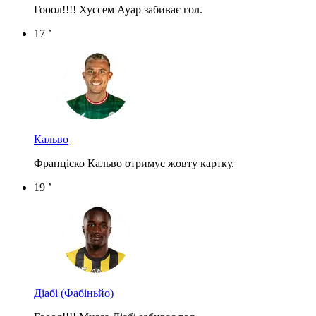
Гооол!!!! Хуссем Ауар забиває гол.
17 ’
Кальво
Франціско Кальво отримує жовту картку.
19 ’
Діабі
(Фабіньйо)