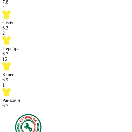
7.8
4
Сіміч
6.3
2
Перейра
6.7
15
Кадеш
6.9
1
Райковіч
6.7