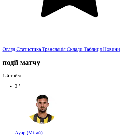
Огляд
Статистика
Трансляція
Склади
Таблиця
Новини
події матчу
1-й тайм
3 ’
Ауар
(Мітай)