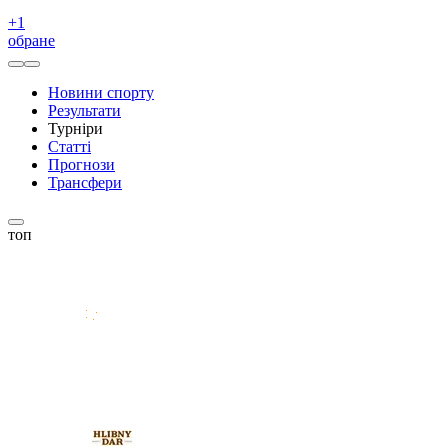
+
1
обране
Новини спорту
Результати
Турніри
Статті
Прогнози
Трансфери
топ