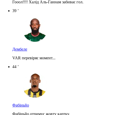
Гооол!!!! Халід Аль-Ганнам забиває гол.
39 ’
Дембеле
VAR перевіряє момент...
44 ’
Фабіньйо
Фабіньйо отримує жовту картку.