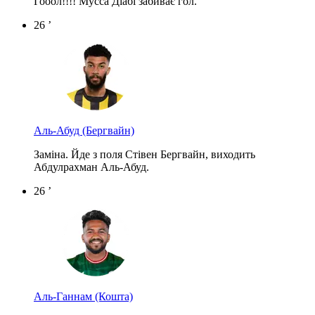
Гооол!!!! Мусса Діабі забиває гол.
26 ’
Аль-Абуд
(Бергвайн)
Заміна. Йде з поля Стівен Бергвайн, виходить
Абдулрахман Аль-Абуд.
26 ’
Аль-Ганнам
(Кошта)