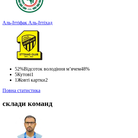
Аль-Іттіфак
Аль-Іттіхад
52%
Відсоток володіння м’ячем
48%
5
Кутові
1
1
Жовті картки
2
Повна статистика
склади команд