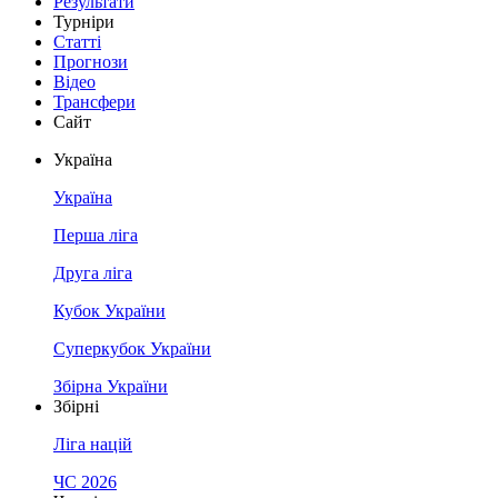
Результати
Турніри
Статті
Прогнози
Відео
Трансфери
Сайт
Україна
Україна
Перша ліга
Друга ліга
Кубок України
Суперкубок України
Збірна України
Збірні
Ліга націй
ЧС 2026