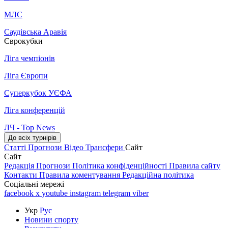
МЛС
Саудівська Аравія
Єврокубки
Ліга чемпіонів
Ліга Європи
Суперкубок УЄФА
Ліга конференцій
ЛЧ - Top News
До всіх турнірів
Статті
Прогнози
Відео
Трансфери
Сайт
Сайт
Редакція
Прогнози
Політика конфіденційності
Правила сайту
Контакти
Правила коментування
Редакційна політика
Соціальні мережі
facebook
x
youtube
instagram
telegram
viber
Укр
Рус
Новини спорту