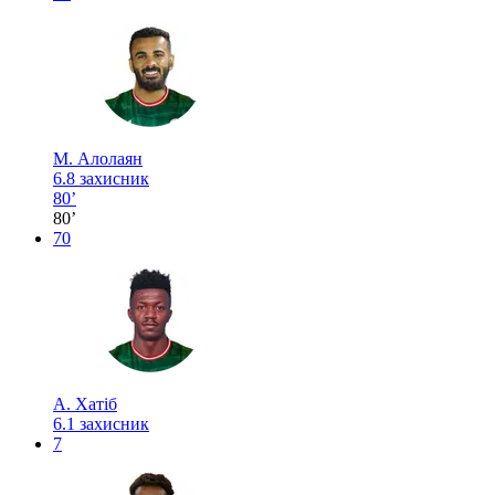
М. Алолаян
6.8
захисник
80’
80’
70
А. Хатіб
6.1
захисник
7