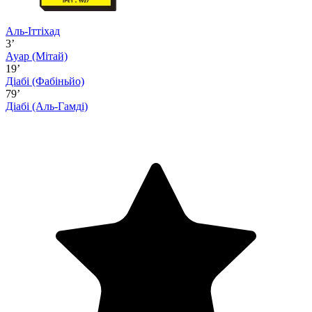
Аль-Іттіхад
3’
Ауар
(Мітай)
19’
Діабі
(Фабіньйо)
79’
Діабі
(Аль-Гамді)