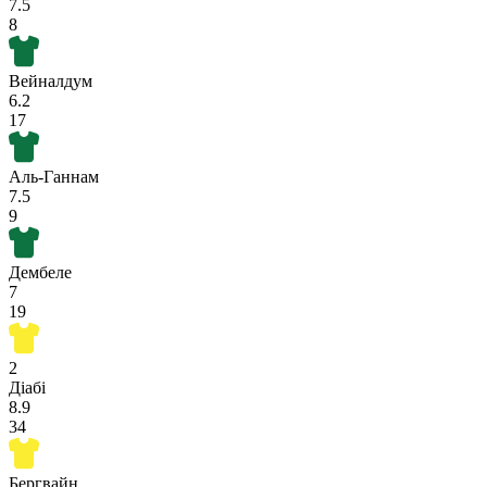
7.5
8
Вейналдум
6.2
17
Аль-Ганнам
7.5
9
Дембеле
7
19
2
Діабі
8.9
34
Бергвайн