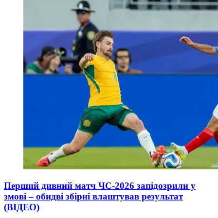
Перший дивний матч ЧС-2026 запідозрили у
змові – обидві збірні влаштував результат
(ВІДЕО)