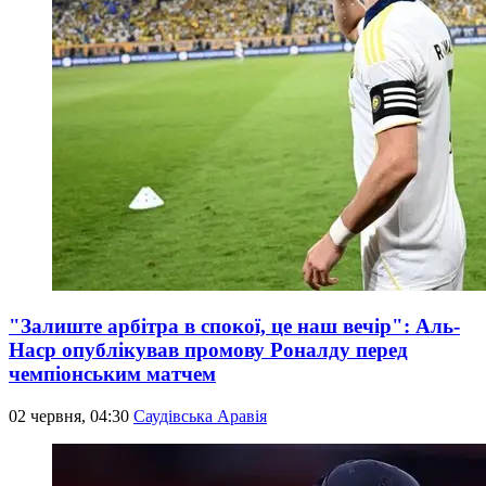
"Залиште арбітра в спокої, це наш вечір": Аль-
Наср опублікував промову Роналду перед
чемпіонським матчем
02 червня, 04:30
Саудівська Аравія