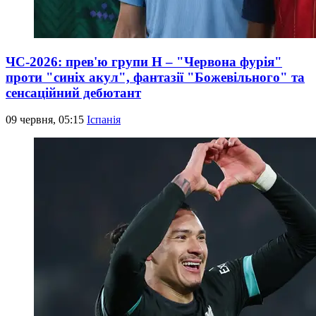
ЧС-2026: прев'ю групи Н – "Червона фурія"
проти "синіх акул", фантазії "Божевільного" та
сенсаційний дебютант
09 червня, 05:15
Іспанія