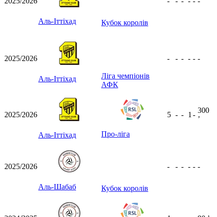
2025/2026
-
-
-
-
-
-
Аль-Іттіхад
Кубок королів
2025/2026
-
-
-
-
-
-
Ліга чемпіонів
Аль-Іттіхад
АФК
300
2025/2026
5
-
-
1
-
ʼ
Про-ліга
Аль-Іттіхад
2025/2026
-
-
-
-
-
-
Аль-Шабаб
Кубок королів