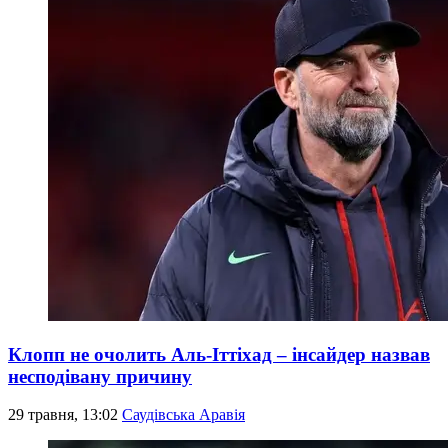
Клопп не очолить Аль-Іттіхад – інсайдер назвав
несподівану причину
29 травня, 13:02
Саудівська Аравія