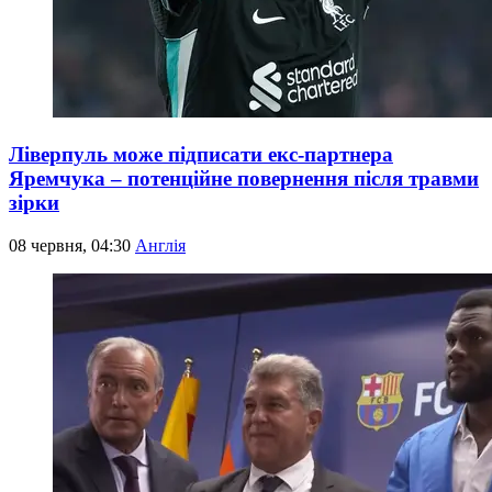
Ліверпуль може підписати екс-партнера
Яремчука – потенційне повернення після травми
зірки
08 червня, 04:30
Англія