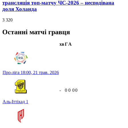
трансляція топ-матчу ЧС-2026 – несподівана
доля Холанда
3 320
Останні матчі гравця
хв
Г
А
Про-ліга
18:00,
21 трав. 2026
-
0
0
0
0
Аль-Іттіхад
1