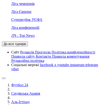
Ліга чемпіонів
Ліга Європи
Суперкубок УЄФА
Ліга конференцій
ЛЧ - Top News
До всіх турнірів
Сайт
Редакція
Прогнози
Політика конфіденційності
Правила сайту
Контакти
Правила коментування
Редакційна політика
Соціальні мережі
facebook
x
youtube
instagram
telegram
viber
Футбол 24
Саудівська Аравія
Аль-Іттіхад