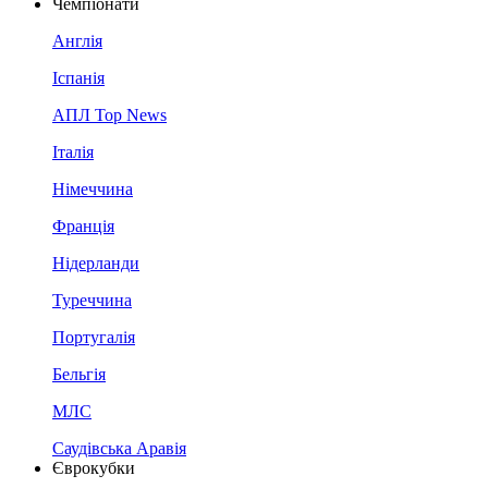
Чемпіонати
Англія
Іспанія
АПЛ Top News
Італія
Німеччина
Франція
Нідерланди
Туреччина
Португалія
Бельгія
МЛС
Саудівська Аравія
Єврокубки