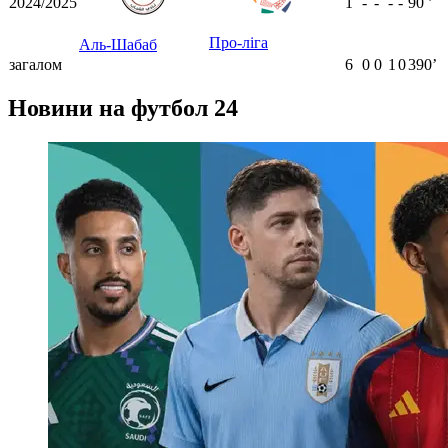
2024/2025
1
-
-
-
-
90
ʼ
Про-ліга
Аль-Шабаб
загалом
6
0
0
1
0
390ʼ
Новини на футбол 24