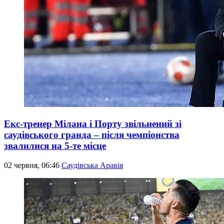
Екс-тренер Мілана і Порту звільнений зі
саудівського гранда – після чемпіонства
звалилися на 5-те місце
02 червня, 06:46
Саудівська Аравія