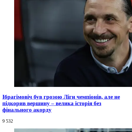
Ібрагімовіч був грозою Ліги чемпіонів, але не
підкорив вершину – велика історія без
фінального акорду
9 532