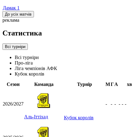
Дамак
1
До усіх матчів
реклама
Статистика
Всі турніри
Всі турніри
Про-ліга
Ліга чемпіонів АФК
Кубок королів
Сезон
Команда
Турнір
М
Г
А
хв
2026/2027
-
-
-
-
-
-
Аль-Іттіхад
Кубок королів