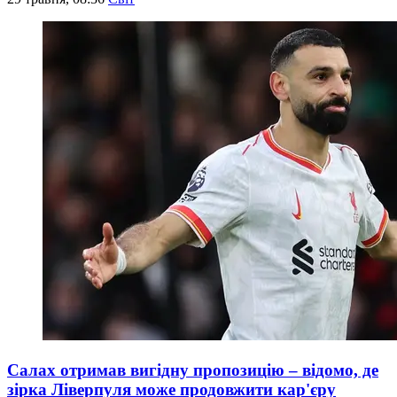
Салах отримав вигідну пропозицію – відомо, де
зірка Ліверпуля може продовжити кар'єру