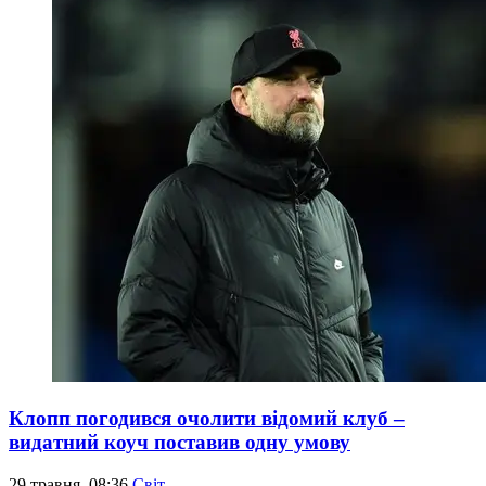
Клопп погодився очолити відомий клуб –
видатний коуч поставив одну умову
29 травня, 08:36
Світ