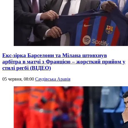
Екс-зірка Барселони та Мілана штовхнув
арбітра в матчі з Францією – жорсткий прийом у
стилі регбі (ВІДЕО)
05 червня, 08:00
Саудівська Аравія