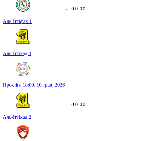
-
0
0
0
0
Аль-Іттіфак
1
Аль-Іттіхад
3
Про-ліга
18:00,
10 трав. 2026
-
0
0
0
0
Аль-Іттіхад
2