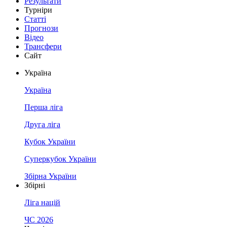
Результати
Турніри
Статті
Прогнози
Відео
Трансфери
Сайт
Україна
Україна
Перша ліга
Друга ліга
Кубок України
Суперкубок України
Збірна України
Збірні
Ліга націй
ЧС 2026