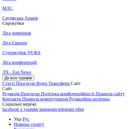
МЛС
Саудівська Аравія
Єврокубки
Ліга чемпіонів
Ліга Європи
Суперкубок УЄФА
Ліга конференцій
ЛЧ - Top News
До всіх турнірів
Статті
Прогнози
Відео
Трансфери
Сайт
Сайт
Редакція
Прогнози
Політика конфіденційності
Правила сайту
Контакти
Правила коментування
Редакційна політика
Соціальні мережі
facebook
x
youtube
instagram
telegram
viber
Укр
Рус
Новини спорту