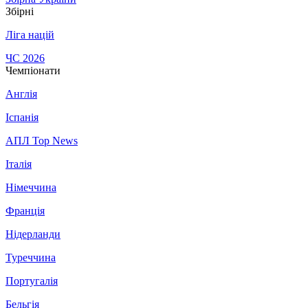
Збірні
Ліга націй
ЧС 2026
Чемпіонати
Англія
Іспанія
АПЛ Top News
Італія
Німеччина
Франція
Нідерланди
Туреччина
Португалія
Бельгія