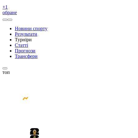
+
1
обране
Новини спорту
Результати
Турніри
Статті
Прогнози
Трансфери
топ