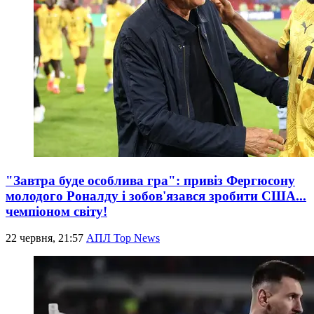
"Завтра буде особлива гра": привіз Фергюсону
молодого Роналду і зобов'язався зробити США...
чемпіоном світу!
22 червня, 21:57
АПЛ Top News