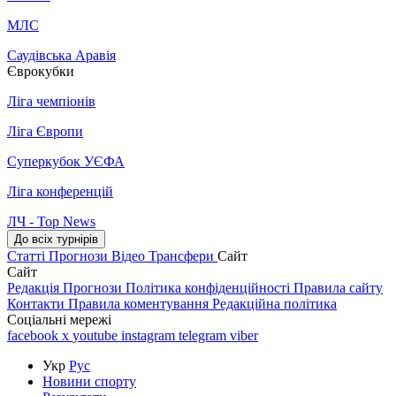
МЛС
Саудівська Аравія
Єврокубки
Ліга чемпіонів
Ліга Європи
Суперкубок УЄФА
Ліга конференцій
ЛЧ - Top News
До всіх турнірів
Статті
Прогнози
Відео
Трансфери
Сайт
Сайт
Редакція
Прогнози
Політика конфіденційності
Правила сайту
Контакти
Правила коментування
Редакційна політика
Соціальні мережі
facebook
x
youtube
instagram
telegram
viber
Укр
Рус
Новини спорту