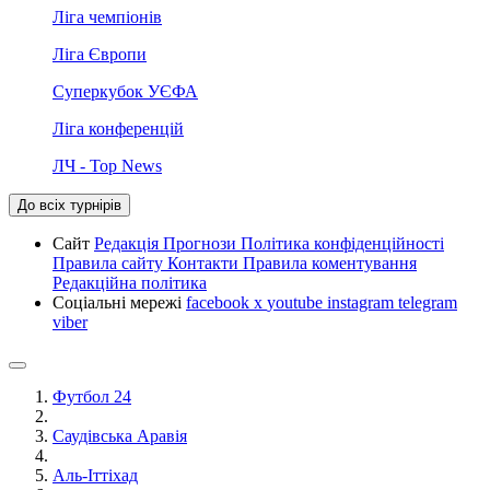
Ліга чемпіонів
Ліга Європи
Суперкубок УЄФА
Ліга конференцій
ЛЧ - Top News
До всіх турнірів
Сайт
Редакція
Прогнози
Політика конфіденційності
Правила сайту
Контакти
Правила коментування
Редакційна політика
Соціальні мережі
facebook
x
youtube
instagram
telegram
viber
Футбол 24
Саудівська Аравія
Аль-Іттіхад