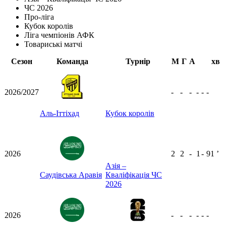
ЧС 2026
Про-ліга
Кубок королів
Ліга чемпіонів АФК
Товариські матчі
Сезон
Команда
Турнір
М
Г
А
хв
2026/2027
-
-
-
-
-
-
Аль-Іттіхад
Кубок королів
2026
2
2
-
1
-
91
ʼ
Азія –
Саудівська Аравія
Кваліфікація ЧС
2026
2026
-
-
-
-
-
-