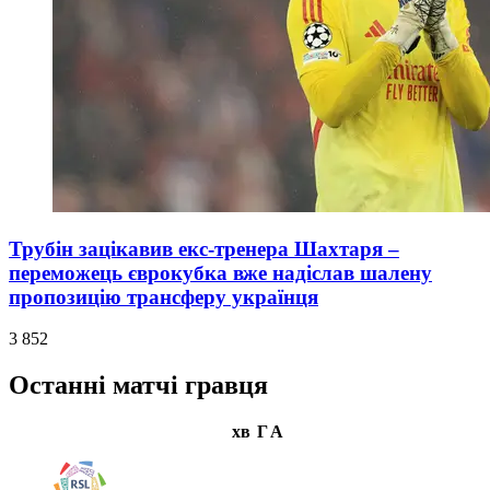
Трубін зацікавив екс-тренера Шахтаря –
переможець єврокубка вже надіслав шалену
пропозицію трансферу українця
3 852
Останні матчі гравця
хв
Г
А