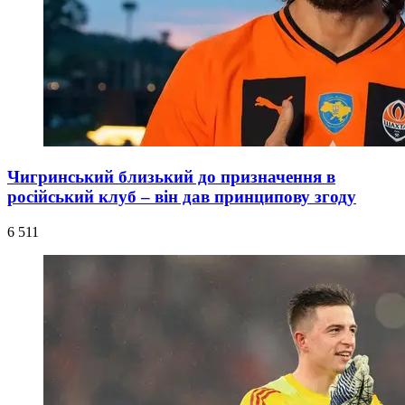
Чигринський близький до призначення в
російський клуб – він дав принципову згоду
6 511