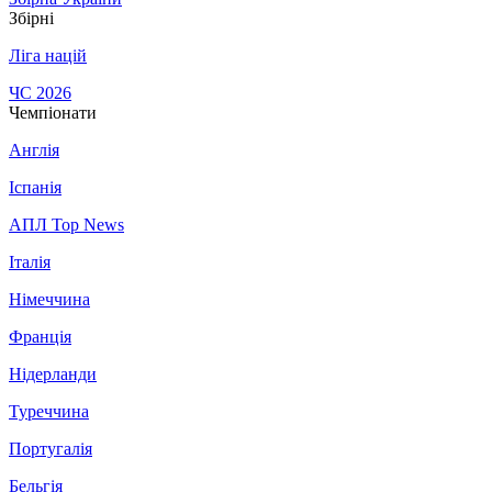
Збірні
Ліга націй
ЧС 2026
Чемпіонати
Англія
Іспанія
АПЛ Top News
Італія
Німеччина
Франція
Нідерланди
Туреччина
Португалія
Бельгія