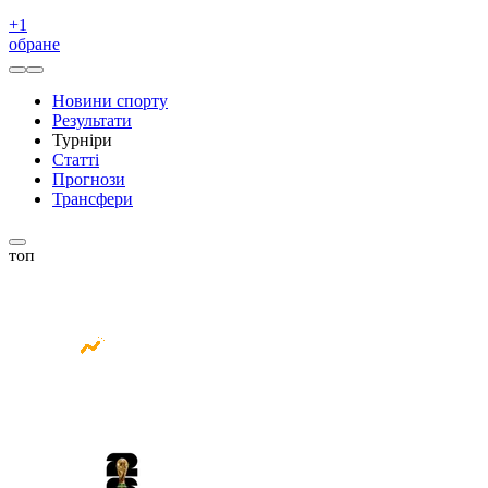
+
1
обране
Новини спорту
Результати
Турніри
Статті
Прогнози
Трансфери
топ