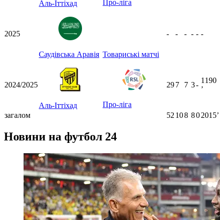
Про-ліга
Аль-Іттіхад
2025
-
-
-
-
-
-
Саудівська Аравія
Товариські матчі
1190
2024/2025
29
7
7
3
-
ʼ
Про-ліга
Аль-Іттіхад
загалом
52
10
8
8
0
2015ʼ
Новини на футбол 24