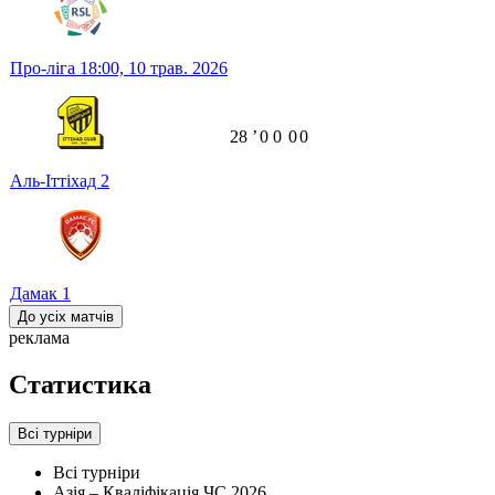
Про-ліга
18:00,
10 трав. 2026
28
ʼ
0
0
0
0
Аль-Іттіхад
2
Дамак
1
До усіх матчів
реклама
Статистика
Всі турніри
Всі турніри
Азія – Кваліфікація ЧС 2026