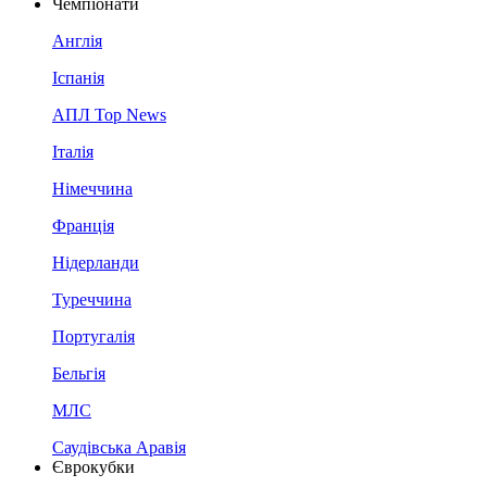
Чемпіонати
Англія
Іспанія
АПЛ Top News
Італія
Німеччина
Франція
Нідерланди
Туреччина
Португалія
Бельгія
МЛС
Саудівська Аравія
Єврокубки