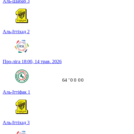
Аль-Шабаб
3
Аль-Іттіхад
2
Про-ліга
18:00,
14 трав. 2026
64
ʼ
0
0
0
0
Аль-Іттіфак
1
Аль-Іттіхад
3