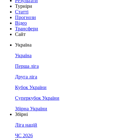
Результати
Турніри
Статті
Прогнози
Відео
Трансфери
Сайт
Україна
Україна
Перша ліга
Друга ліга
Кубок України
Суперкубок України
Збірна України
Збірні
Ліга націй
ЧС 2026