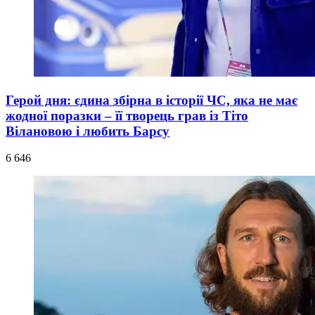
Герой дня: єдина збірна в історії ЧС, яка не має
жодної поразки – її творець грав із Тіто
Вілановою і любить Барсу
6 646