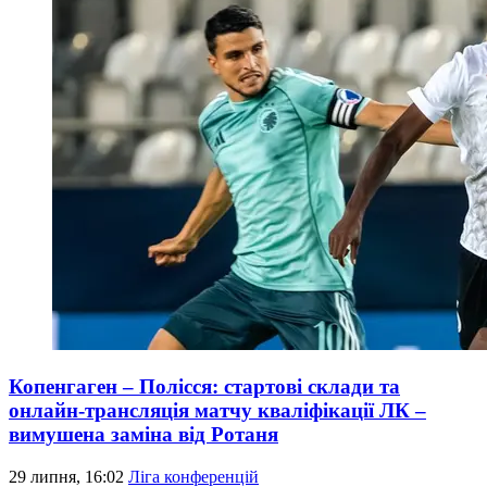
Копенгаген – Полісся: стартові склади та
онлайн-трансляція матчу кваліфікації ЛК –
вимушена заміна від Ротаня
29 липня, 16:02
Ліга конференцій