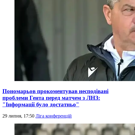
Пономарьов прокоментував несподівані
проблеми Гента перед матчем з ЛНЗ:
"Інформації було достатньо"
29 липня, 17:50
Ліга конференцій