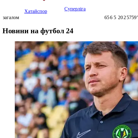
Суперліга
Хатайспор
загалом
65
6
5
20
2
5759ʼ
Новини на футбол 24