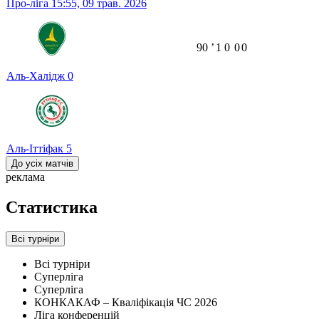
Про-ліга
15:55,
09 трав. 2026
90
ʼ
1
0
0
0
Аль-Халідж
0
Аль-Іттіфак
5
До усіх матчів
реклама
Статистика
Всі турніри
Всі турніри
Суперліга
Суперліга
КОНКАКАФ – Кваліфікація ЧС 2026
Ліга конференцій