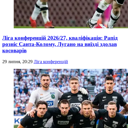
Ліга конференцій 2026/27, кваліфікація: Рапід
розніс Санта-Колому, Лугано на виїзді здолав
косоварів
29 липня, 20:29
Ліга конференцій