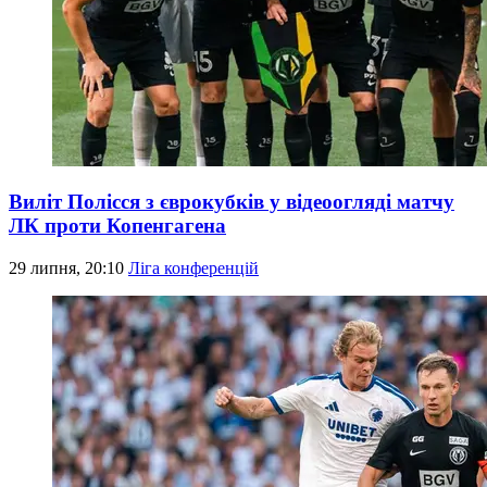
Виліт Полісся з єврокубків у відеоогляді матчу
ЛК проти Копенгагена
29 липня, 20:10
Ліга конференцій