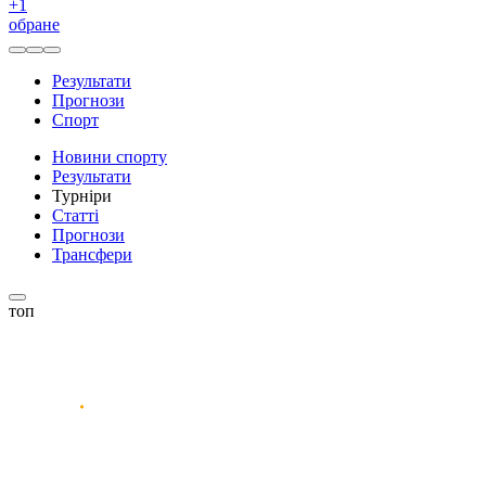
+
1
обране
Результати
Прогнози
Спорт
Новини спорту
Результати
Турніри
Статті
Прогнози
Трансфери
топ