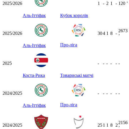
2025/2026
1
-
2
1
-
120
ʼ
Аль-Іттіфак
Кубок королів
2673
2025/2026
30
4
1
8
-
ʼ
Про-ліга
Аль-Іттіфак
2025
-
-
-
-
-
-
Коста-Рика
Товариські матчі
2024/2025
-
-
-
-
-
-
Про-ліга
Аль-Іттіфак
2156
2024/2025
25
1
1
8
2
ʼ