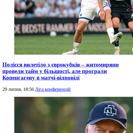
Полісся вилетіло з єврокубків – житомиряни
провели тайм у більшості, але програли
Копенгагену в матчі-відповіді
29 липня, 18:56
Ліга конференцій