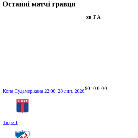
Останні матчі гравця
хв
Г
А
90
ʼ
0
0
0
0
Копа Судамерікана
22:00,
28 лип. 2026
Тігре
1