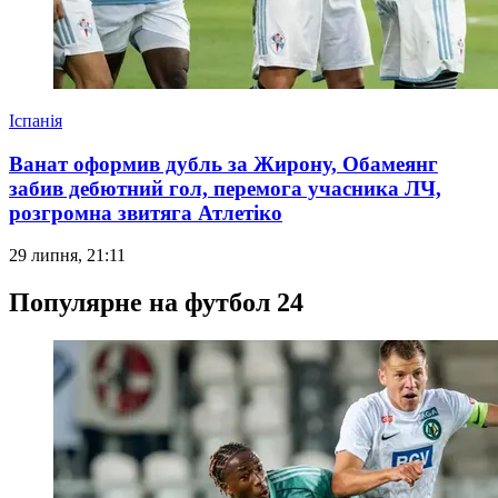
Іспанія
Ванат оформив дубль за Жирону, Обамеянг
забив дебютний гол, перемога учасника ЛЧ,
розгромна звитяга Атлетіко
29 липня, 21:11
Популярне на футбол 24