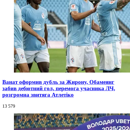
Ванат оформив дубль за Жирону, Обамеянг
забив дебютний гол, перемога учасника ЛЧ,
розгромна звитяга Атлетіко
13 579