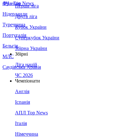
Франція
ЛЧ - Top News
Перша ліга
Нідерланди
Друга ліга
Туреччина
Кубок України
Португалія
Суперкубок України
Бельгія
Збірна України
Збірні
МЛС
Ліга націй
Саудівська Аравія
ЧС 2026
Чемпіонати
Англія
Іспанія
АПЛ Top News
Італія
Німеччина