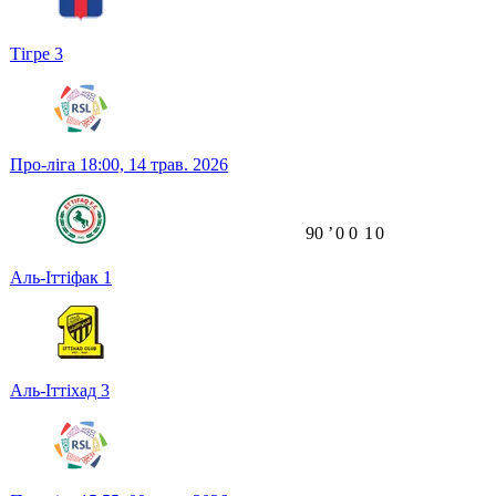
Тігре
3
Про-ліга
18:00,
14 трав. 2026
90
ʼ
0
0
1
0
Аль-Іттіфак
1
Аль-Іттіхад
3