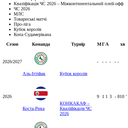
Кваліфікація ЧС 2026 – Міжконтинентальний плей-офф
ЧС 2026
МЛС
Товариські матчі
Про-ліга
Кубок королів
Копа Судамерікана
Сезон
Команда
Турнір
М
Г
А
хв
2026/2027
-
-
-
-
-
-
Аль-Іттіфак
Кубок королів
2026
9
1
1
3
-
810
ʼ
КОНКАКАФ –
Коста-Рика
Кваліфікація ЧС
2026