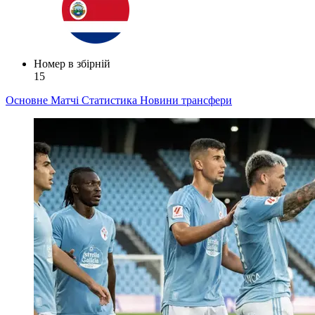
Номер в збірній
15
Основне
Матчі
Статистика
Новини
трансфери