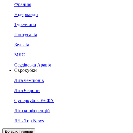
Франція
Нідерланди
Туреччина
Португалія
Бельгія
МЛС
Саудівська Аравія
Єврокубки
Ліга чемпіонів
Ліга Європи
Суперкубок УЄФА
Ліга конференцій
ЛЧ - Top News
До всіх турнірів