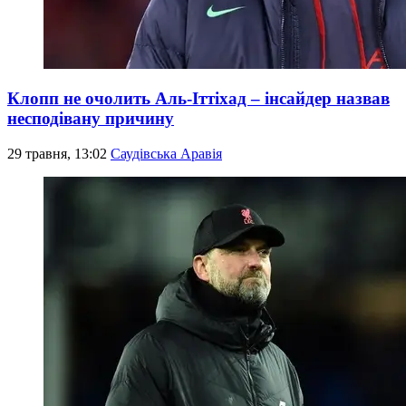
Клопп не очолить Аль-Іттіхад – інсайдер назвав
несподівану причину
29 травня, 13:02
Саудівська Аравія