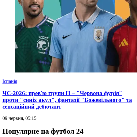
Іспанія
ЧС-2026: прев'ю групи Н – "Червона фурія"
проти "синіх акул", фантазії "Божевільного" та
сенсаційний дебютант
09 червня, 05:15
Популярне на футбол 24