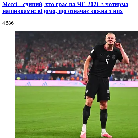
Мессі – єдиний, хто грає на ЧС-2026 з чотирма
нашивками: відомо, що означає кожна з них
4 536