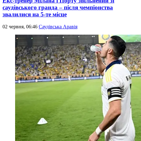
Екс-тренер Мілана і Порту звільнений зі
саудівського гранда – після чемпіонства
звалилися на 5-те місце
02 червня, 06:46
Саудівська Аравія