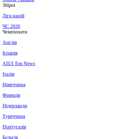
Збірні
Ліга націй
ЧС 2026
Чемпіонати
Англія
Іспанія
АПЛ Top News
Італія
Німеччина
Франція
Нідерланди
Туреччина
Португалія
Бельгія