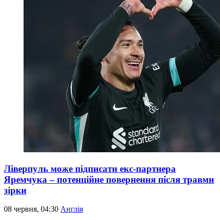
Ліверпуль може підписати екс-партнера
Яремчука – потенційне повернення після травми
зірки
08 червня, 04:30
Англія