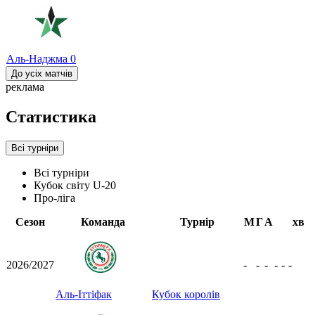
Аль-Наджма
0
До усіх матчів
реклама
Статистика
Всі турніри
Всі турніри
Кубок світу U-20
Про-ліга
Сезон
Команда
Турнір
М
Г
А
хв
2026/2027
-
-
-
-
-
-
Аль-Іттіфак
Кубок королів