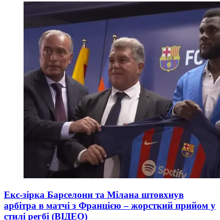
Екс-зірка Барселони та Мілана штовхнув
арбітра в матчі з Францією – жорсткий прийом у
стилі регбі (ВІДЕО)