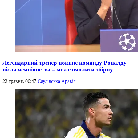
Легендарний тренер покине команду Роналду
після чемпіонства – може очолити збірну
22 травня, 06:47
Саудівська Аравія