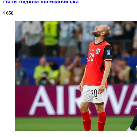
стати свідком посміховиська
4 658