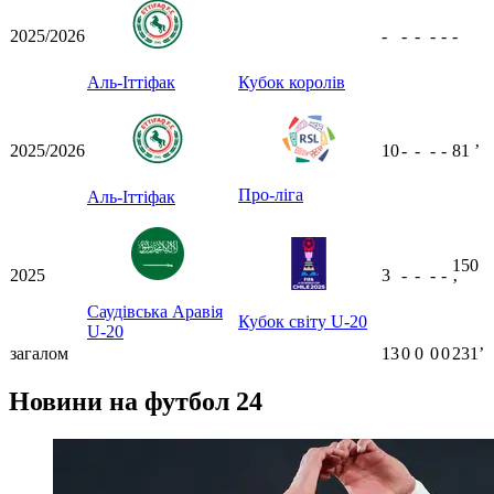
2025/2026
-
-
-
-
-
-
Аль-Іттіфак
Кубок королів
2025/2026
10
-
-
-
-
81
ʼ
Про-ліга
Аль-Іттіфак
150
2025
3
-
-
-
-
ʼ
Саудівська Аравія
Кубок світу U-20
U-20
загалом
13
0
0
0
0
231ʼ
Новини на футбол 24