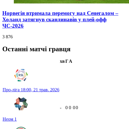
Норвегія втримала перемогу над Сенегалом –
Холанд затягнув скандинавів у плей-офф
ЧС-2026
3 876
Останні матчі гравця
хв
Г
А
Про-ліга
18:00,
21 трав. 2026
-
0
0
0
0
Неом
1