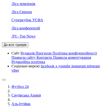
Ліга чемпіонів
Ліга Європи
Суперкубок УЄФА
Ліга конференцій
ЛЧ - Top News
До всіх турнірів
Сайт
Редакція
Прогнози
Політика конфіденційності
Правила сайту
Контакти
Правила коментування
Редакційна політика
Соціальні мережі
facebook
x
youtube
instagram
telegram
viber
Футбол 24
Саудівська Аравія
Аль-Іттіфак