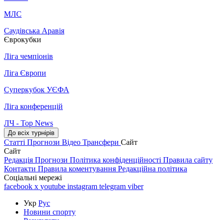
МЛС
Саудівська Аравія
Єврокубки
Ліга чемпіонів
Ліга Європи
Суперкубок УЄФА
Ліга конференцій
ЛЧ - Top News
До всіх турнірів
Статті
Прогнози
Відео
Трансфери
Сайт
Сайт
Редакція
Прогнози
Політика конфіденційності
Правила сайту
Контакти
Правила коментування
Редакційна політика
Соціальні мережі
facebook
x
youtube
instagram
telegram
viber
Укр
Рус
Новини спорту