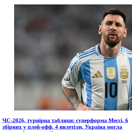
ЧС-2026, турнірна таблиця: суперформа Мессі, 6
збірних у плей-офф, 4 вилетіли, Україна могла