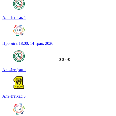
Аль-Іттіфак
1
Про-ліга
18:00,
14 трав. 2026
-
0
0
0
0
Аль-Іттіфак
1
Аль-Іттіхад
3