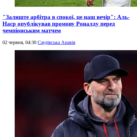
"Залиште арбітра в спокої, це наш вечір": Аль-
Наср опублікував промову Роналду перед
чемпіонським матчем
02 червня, 04:30
Саудівська Аравія