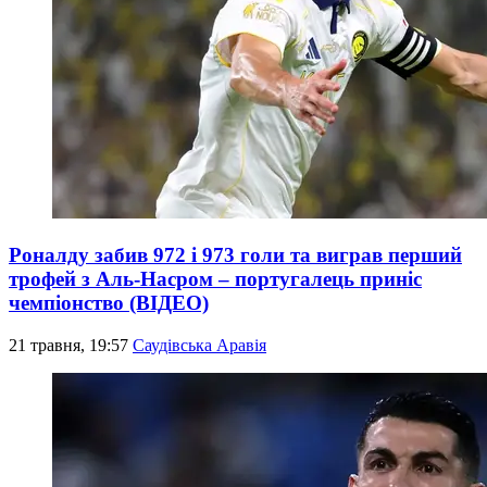
Роналду забив 972 і 973 голи та виграв перший
трофей з Аль-Насром – португалець приніс
чемпіонство (ВІДЕО)
21 травня, 19:57
Саудівська Аравія