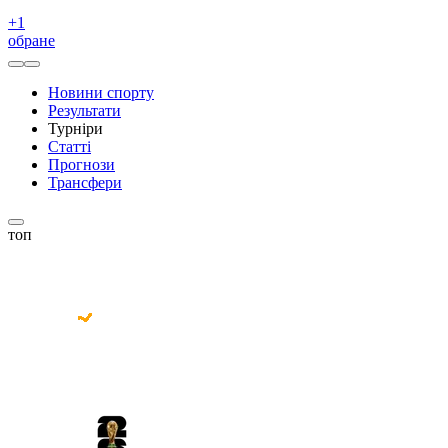
+
1
обране
Новини спорту
Результати
Турніри
Статті
Прогнози
Трансфери
топ