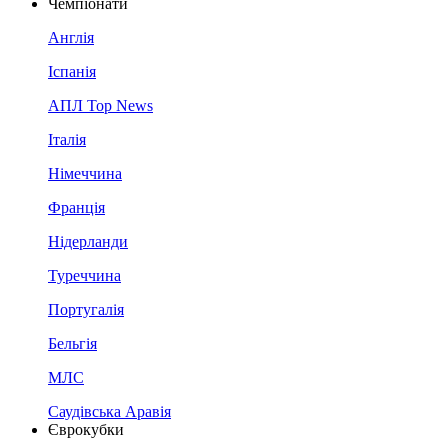
Чемпіонати
Англія
Іспанія
АПЛ Top News
Італія
Німеччина
Франція
Нідерланди
Туреччина
Португалія
Бельгія
МЛС
Саудівська Аравія
Єврокубки