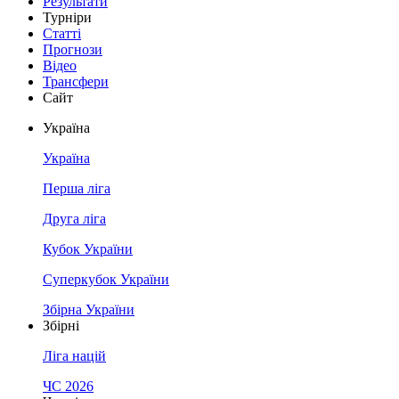
Результати
Турніри
Статті
Прогнози
Відео
Трансфери
Сайт
Україна
Україна
Перша ліга
Друга ліга
Кубок України
Суперкубок України
Збірна України
Збірні
Ліга націй
ЧС 2026