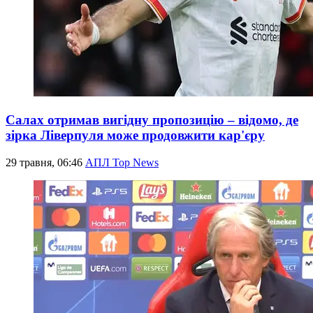
Салах отримав вигідну пропозицію – відомо, де
зірка Ліверпуля може продовжити кар'єру
29 травня, 06:46
АПЛ Top News