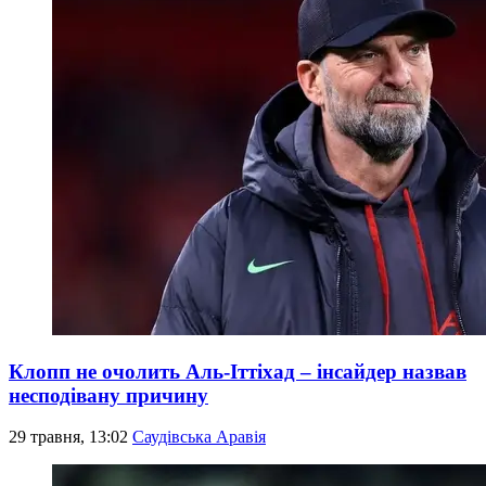
Клопп не очолить Аль-Іттіхад – інсайдер назвав
несподівану причину
29 травня, 13:02
Саудівська Аравія