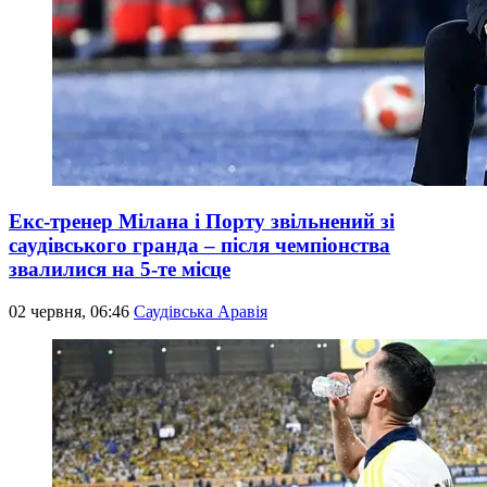
Екс-тренер Мілана і Порту звільнений зі
саудівського гранда – після чемпіонства
звалилися на 5-те місце
02 червня, 06:46
Саудівська Аравія