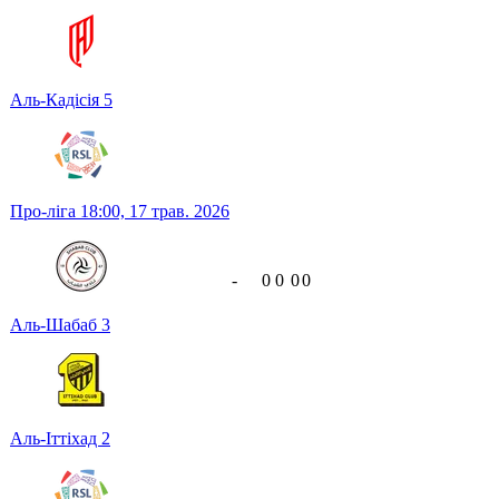
Аль-Кадісія
5
Про-ліга
18:00,
17 трав. 2026
-
0
0
0
0
Аль-Шабаб
3
Аль-Іттіхад
2