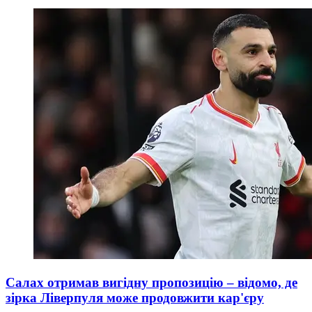
Салах отримав вигідну пропозицію – відомо, де
зірка Ліверпуля може продовжити кар'єру