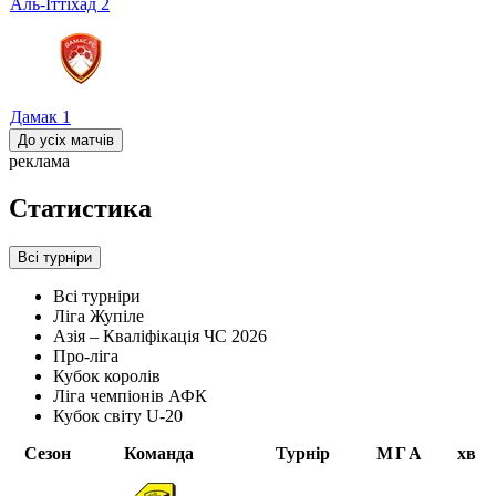
Аль-Іттіхад
2
Дамак
1
До усіх матчів
реклама
Статистика
Всі турніри
Всі турніри
Ліга Жупіле
Азія – Кваліфікація ЧС 2026
Про-ліга
Кубок королів
Ліга чемпіонів АФК
Кубок світу U-20
Сезон
Команда
Турнір
М
Г
А
хв