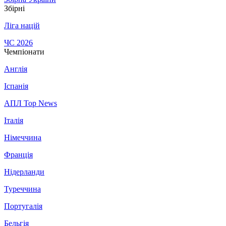
Збірні
Ліга націй
ЧС 2026
Чемпіонати
Англія
Іспанія
АПЛ Top News
Італія
Німеччина
Франція
Нідерланди
Туреччина
Португалія
Бельгія