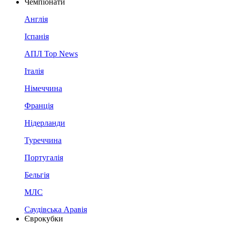
Чемпіонати
Англія
Іспанія
АПЛ Top News
Італія
Німеччина
Франція
Нідерланди
Туреччина
Португалія
Бельгія
МЛС
Саудівська Аравія
Єврокубки