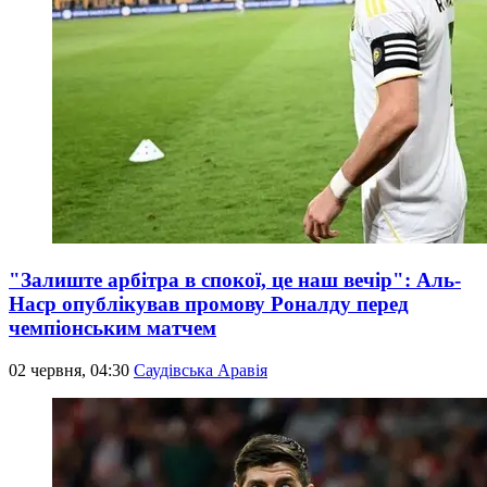
"Залиште арбітра в спокої, це наш вечір": Аль-
Наср опублікував промову Роналду перед
чемпіонським матчем
02 червня, 04:30
Саудівська Аравія