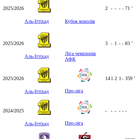
2025/2026
2
-
-
-
-
71
ʼ
Аль-Іттіхад
Кубок королів
2025/2026
3
-
1
-
-
83
ʼ
Ліга чемпіонів
Аль-Іттіхад
АФК
2025/2026
14
1
2
1
-
359
ʼ
Про-ліга
Аль-Іттіхад
2024/2025
-
-
-
-
-
-
Про-ліга
Аль-Іттіхад