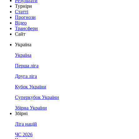
Результати
Турніри
Статті
Прогнози
Відео
Трансфери
Сайт
Україна
Україна
Перша ліга
Друга ліга
Кубок України
Суперкубок України
Збірна України
Збірні
Ліга націй
ЧС 2026