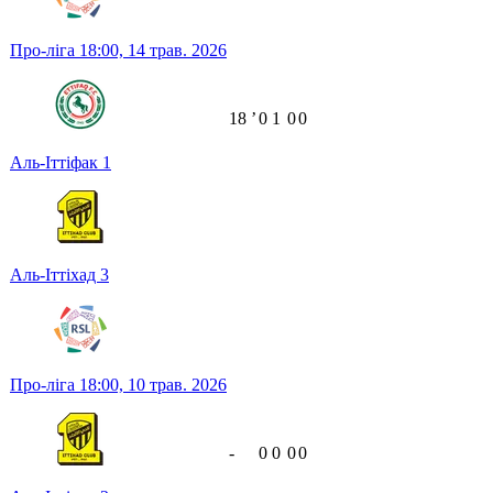
Про-ліга
18:00,
14 трав. 2026
18
ʼ
0
1
0
0
Аль-Іттіфак
1
Аль-Іттіхад
3
Про-ліга
18:00,
10 трав. 2026
-
0
0
0
0