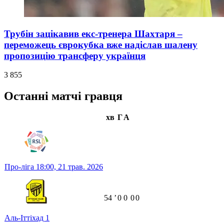
Трубін зацікавив екс-тренера Шахтаря –
переможець єврокубка вже надіслав шалену
пропозицію трансферу українця
3 855
Останні матчі гравця
хв
Г
А
Про-ліга
18:00,
21 трав. 2026
54
ʼ
0
0
0
0
Аль-Іттіхад
1