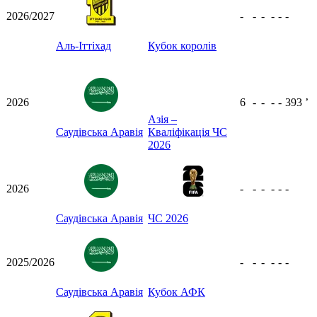
2026/2027
-
-
-
-
-
-
Аль-Іттіхад
Кубок королів
2026
6
-
-
-
-
393
ʼ
Азія –
Саудівська Аравія
Кваліфікація ЧС
2026
2026
-
-
-
-
-
-
Саудівська Аравія
ЧС 2026
2025/2026
-
-
-
-
-
-
Саудівська Аравія
Кубок АФК