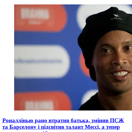
Роналдінью рано втратив батька, змінив ПСЖ
та Барселону і підсвітив талант Мессі, а тепер