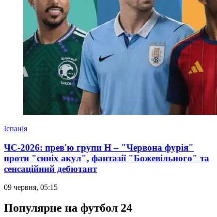
Іспанія
ЧС-2026: прев'ю групи Н – "Червона фурія"
проти "синіх акул", фантазії "Божевільного" та
сенсаційний дебютант
09 червня, 05:15
Популярне на футбол 24