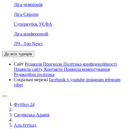
Ліга чемпіонів
Ліга Європи
Суперкубок УЄФА
Ліга конференцій
ЛЧ - Top News
До всіх турнірів
Сайт
Редакція
Прогнози
Політика конфіденційності
Правила сайту
Контакти
Правила коментування
Редакційна політика
Соціальні мережі
facebook
x
youtube
instagram
telegram
viber
Футбол 24
Саудівська Аравія
Аль-Іттіхад