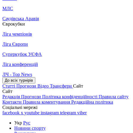
МЛС
Саудівська Аравія
Єврокубки
Ліга чемпіонів
Ліга Європи
Суперкубок УЄФА
Ліга конференцій
ЛЧ - Top News
До всіх турнірів
Статті
Прогнози
Відео
Трансфери
Сайт
Сайт
Редакція
Прогнози
Політика конфіденційності
Правила сайту
Контакти
Правила коментування
Редакційна політика
Соціальні мережі
facebook
x
youtube
instagram
telegram
viber
Укр
Рус
Новини спорту