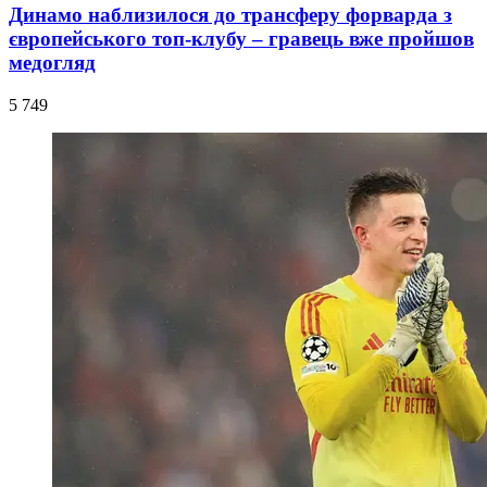
Динамо наблизилося до трансферу форварда з
європейського топ-клубу – гравець вже пройшов
медогляд
5 749