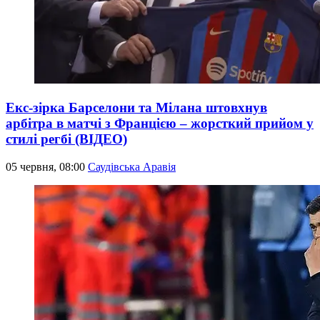
Екс-зірка Барселони та Мілана штовхнув
арбітра в матчі з Францією – жорсткий прийом у
стилі регбі (ВІДЕО)
05 червня, 08:00
Саудівська Аравія