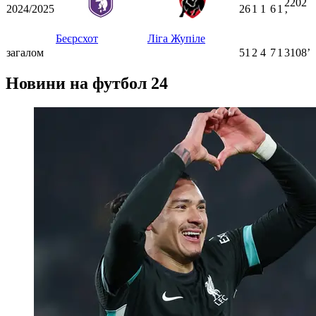
2202
2024/2025
26
1
1
6
1
ʼ
Беєрсхот
Ліга Жупіле
загалом
51
2
4
7
1
3108ʼ
Новини на футбол 24