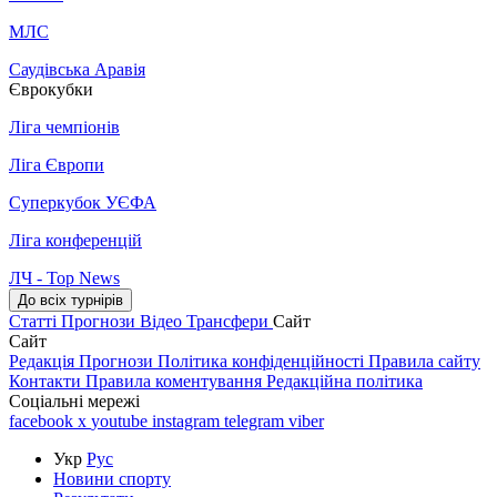
МЛС
Саудівська Аравія
Єврокубки
Ліга чемпіонів
Ліга Європи
Суперкубок УЄФА
Ліга конференцій
ЛЧ - Top News
До всіх турнірів
Статті
Прогнози
Відео
Трансфери
Сайт
Сайт
Редакція
Прогнози
Політика конфіденційності
Правила сайту
Контакти
Правила коментування
Редакційна політика
Соціальні мережі
facebook
x
youtube
instagram
telegram
viber
Укр
Рус
Новини спорту