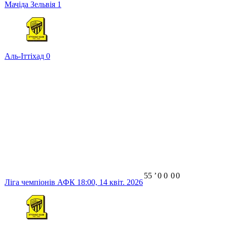
Мачіда Зельвія
1
Аль-Іттіхад
0
55
ʼ
0
0
0
0
Ліга чемпіонів АФК
18:00,
14 квіт. 2026