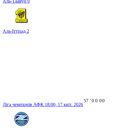
Аль-Таавун
0
Аль-Іттіхад
2
57
ʼ
0
0
0
0
Ліга чемпіонів АФК
18:00,
17 квіт. 2026