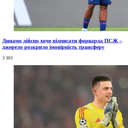
Динамо дійсно хоче підписати форварда ПСЖ –
джерело розкрило імовірність трансферу
3 303