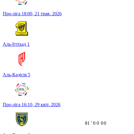
Про-ліга
18:00,
21 трав. 2026
Аль-Іттіхад
1
Аль-Кадісія
5
Про-ліга
16:10,
29 квіт. 2026
81
ʼ
0
0
0
0