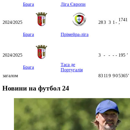
Брага
Ліга Європи
1741
2024/2025
28
3
3
1
-
ʼ
Брага
Прімейра-ліга
2024/2025
3
-
-
-
-
195
ʼ
Таса де
Брага
Португалія
загалом
83
11
9
9
0
5365ʼ
Новини на футбол 24