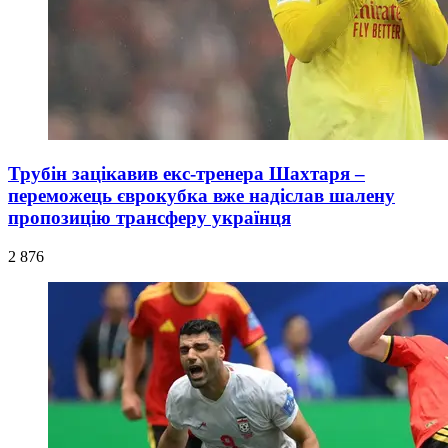
Трубін зацікавив екс-тренера Шахтаря –
переможець єврокубка вже надіслав шалену
пропозицію трансферу українця
2 876