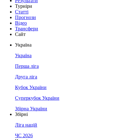
Результати
Турніри
Статті
Прогнози
Відео
Трансфери
Сайт
Україна
Україна
Перша ліга
Друга ліга
Кубок України
Суперкубок України
Збірна України
Збірні
Ліга націй
ЧС 2026