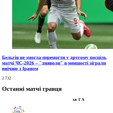
Бельгія не змогла перемогти у другому поспіль
матчі ЧС-2026 – "дияволи" в меншості зіграли
внічию з Іраном
2 732
Останні матчі гравця
хв
Г
А