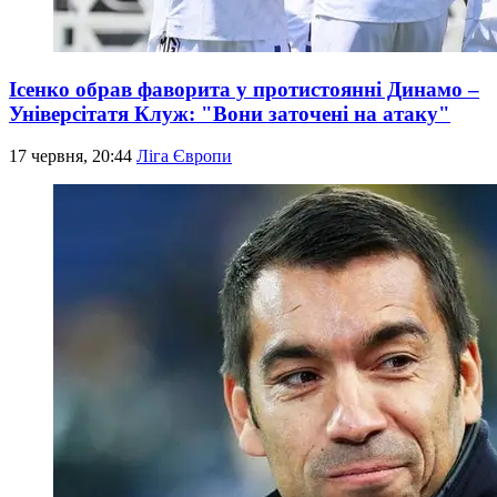
Ісенко обрав фаворита у протистоянні Динамо –
Універсітатя Клуж: "Вони заточені на атаку"
17 червня, 20:44
Ліга Європи