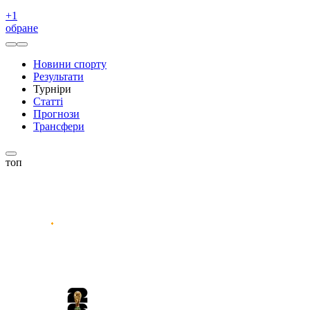
+
1
обране
Новини спорту
Результати
Турніри
Статті
Прогнози
Трансфери
топ