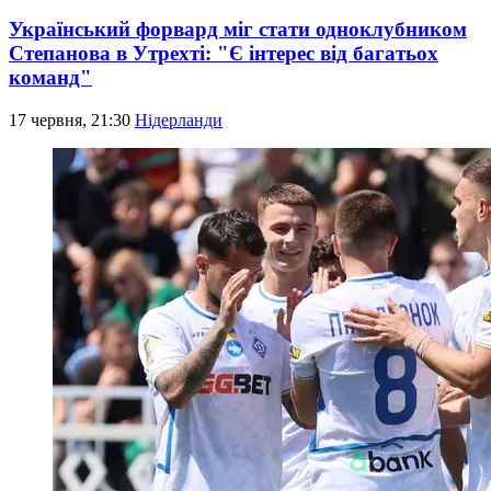
Український форвард міг стати одноклубником
Степанова в Утрехті: "Є інтерес від багатьох
команд"
17 червня, 21:30
Нідерланди