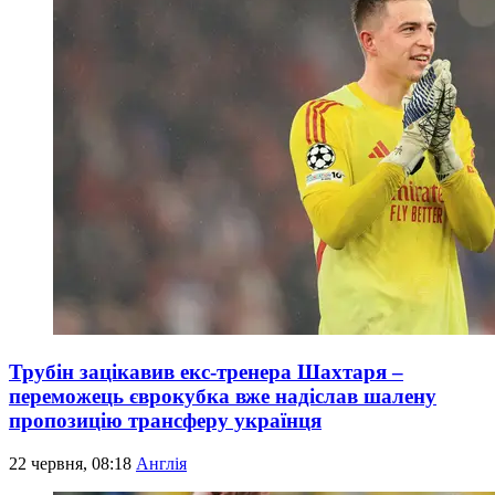
Трубін зацікавив екс-тренера Шахтаря –
переможець єврокубка вже надіслав шалену
пропозицію трансферу українця
22 червня, 08:18
Англія