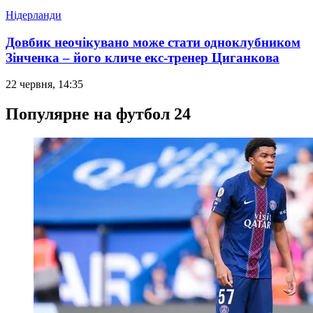
Нідерланди
Довбик неочікувано може стати одноклубником
Зінченка – його кличе екс-тренер Циганкова
22 червня, 14:35
Популярне на футбол 24