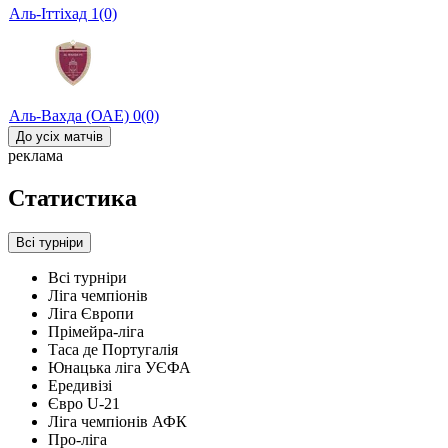
Аль-Іттіхад
1
(0)
Аль-Вахда (ОАЕ)
0
(0)
До усіх матчів
реклама
Статистика
Всі турніри
Всі турніри
Ліга чемпіонів
Ліга Європи
Прімейра-ліга
Таса де Португалія
Юнацька ліга УЄФА
Ередивізі
Євро U-21
Ліга чемпіонів АФК
Про-ліга