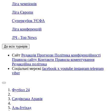
Ліга чемпіонів
Ліга Європи
Суперкубок УЄФА
Ліга конференцій
ЛЧ - Top News
До всіх турнірів
Сайт
Редакція
Прогнози
Політика конфіденційності
Правила сайту
Контакти
Правила коментування
Редакційна політика
Соціальні мережі
facebook
x
youtube
instagram
telegram
viber
Футбол 24
Саудівська Аравія
Аль-Іттіхад