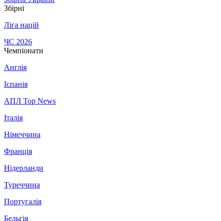
Збірні
Ліга націй
ЧС 2026
Чемпіонати
Англія
Іспанія
АПЛ Top News
Італія
Німеччина
Франція
Нідерланди
Туреччина
Португалія
Бельгія