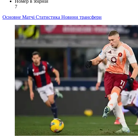
Номер в збірній
7
Основне
Матчі
Статистика
Новини
трансфери