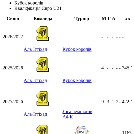
Кубок королів
Кваліфікація Євро U21
Сезон
Команда
Турнір
М
Г
А
хв
2026/2027
-
-
-
-
-
-
Аль-Іттіхад
Кубок королів
2025/2026
4
-
-
-
-
345
ʼ
Аль-Іттіхад
Кубок королів
2025/2026
9
3
1
2
-
422
ʼ
Ліга чемпіонів
Аль-Іттіхад
АФК
1165