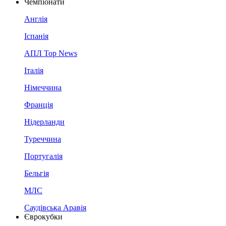
Чемпіонати
Англія
Іспанія
АПЛ Top News
Італія
Німеччина
Франція
Нідерланди
Туреччина
Португалія
Бельгія
МЛС
Саудівська Аравія
Єврокубки