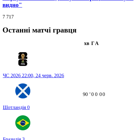
видно"
7 717
Останні матчі гравця
хв
Г
А
ЧС 2026
22:00,
24 черв. 2026
90
ʼ
0
0
0
0
Шотландія
0
Бразилія
3