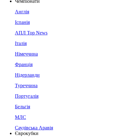
Чемпіонати
Англія
Іспанія
АПЛ Top News
Італія
Німеччина
Франція
Нідерланди
Туреччина
Португалія
Бельгія
МЛС
Саудівська Аравія
Єврокубки