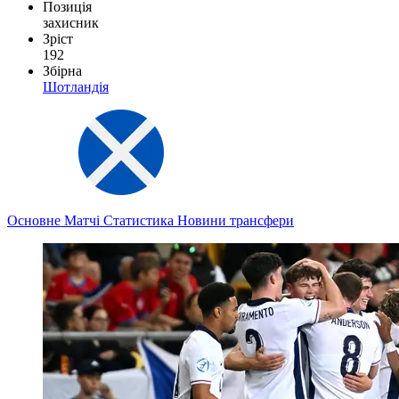
Позиція
захисник
Зріст
192
Збірна
Шотландія
Основне
Матчі
Статистика
Новини
трансфери