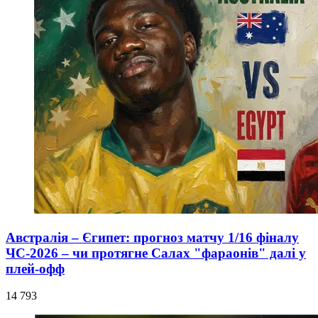
Австралія – Єгипет: прогноз матчу 1/16 фіналу
ЧС-2026 – чи протягне Салах "фараонів" далі у
плей-офф
14 793