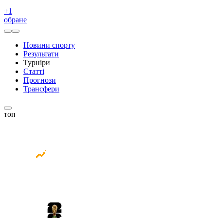
+
1
обране
Новини спорту
Результати
Турніри
Статті
Прогнози
Трансфери
топ