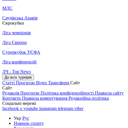
МЛС
Саудівська Аравія
Єврокубки
Ліга чемпіонів
Ліга Європи
Суперкубок УЄФА
Ліга конференцій
ЛЧ - Top News
До всіх турнірів
Статті
Прогнози
Відео
Трансфери
Сайт
Сайт
Редакція
Прогнози
Політика конфіденційності
Правила сайту
Контакти
Правила коментування
Редакційна політика
Соціальні мережі
facebook
x
youtube
instagram
telegram
viber
Укр
Рус
Новини спорту