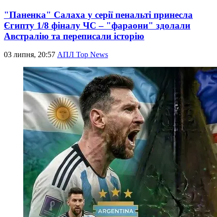
"Паненка" Салаха у серії пенальті принесла
Єгипту 1/8 фіналу ЧС – "фараони" здолали
Австралію та переписали історію
03 липня, 20:57
АПЛ Top News