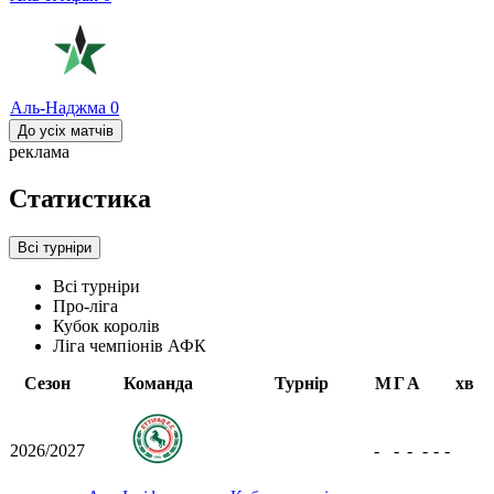
Аль-Наджма
0
До усіх матчів
реклама
Статистика
Всі турніри
Всі турніри
Про-ліга
Кубок королів
Ліга чемпіонів АФК
Сезон
Команда
Турнір
М
Г
А
хв
2026/2027
-
-
-
-
-
-