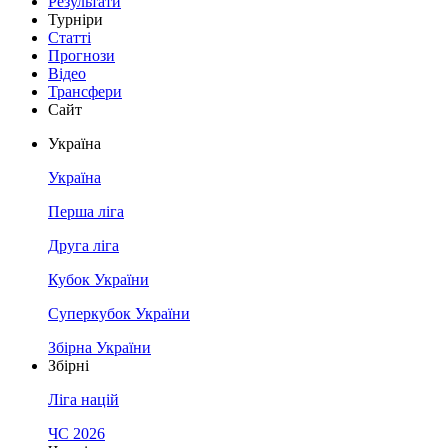
Результати
Турніри
Статті
Прогнози
Відео
Трансфери
Сайт
Україна
Україна
Перша ліга
Друга ліга
Кубок України
Суперкубок України
Збірна України
Збірні
Ліга націй
ЧС 2026