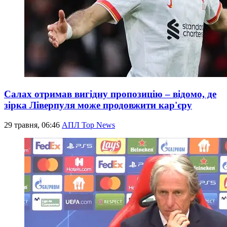
Салах отримав вигідну пропозицію – відомо, де
зірка Ліверпуля може продовжити кар'єру
29 травня, 06:46
АПЛ Top News