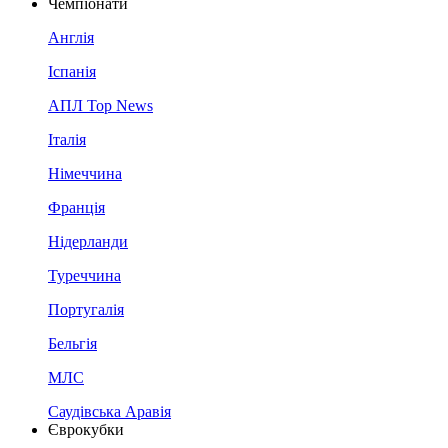
Чемпіонати
Англія
Іспанія
АПЛ Top News
Італія
Німеччина
Франція
Нідерланди
Туреччина
Португалія
Бельгія
МЛС
Саудівська Аравія
Єврокубки