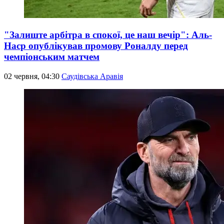
"Залиште арбітра в спокої, це наш вечір": Аль-
Наср опублікував промову Роналду перед
чемпіонським матчем
02 червня, 04:30
Саудівська Аравія