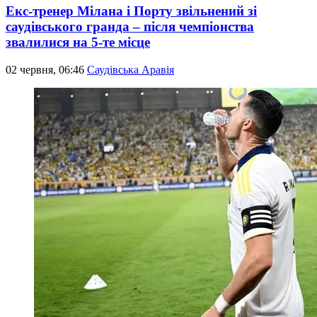
Екс-тренер Мілана і Порту звільнений зі
саудівського гранда – після чемпіонства
звалилися на 5-те місце
02 червня, 06:46
Саудівська Аравія