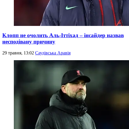
Клопп не очолить Аль-Іттіхад – інсайдер назвав
несподівану причину
29 травня, 13:02
Саудівська Аравія