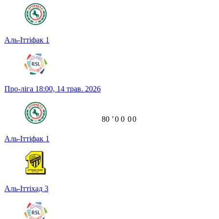
Аль-Іттіфак
1
Про-ліга
18:00,
14 трав. 2026
80
ʼ
0
0
0
0
Аль-Іттіфак
1
Аль-Іттіхад
3