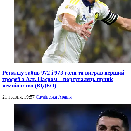
Роналду забив 972 і 973 голи та виграв перший
трофей з Аль-Насром – португалець приніс
чемпіонство (ВІДЕО)
21 травня, 19:57
Саудівська Аравія