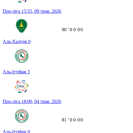
Про-ліга
15:55,
09 трав. 2026
90
ʼ
0
0
0
0
Аль-Халідж
0
Аль-Іттіфак
5
Про-ліга
18:00,
04 трав. 2026
81
ʼ
0
0
0
0
Аль-Іттіфак
0