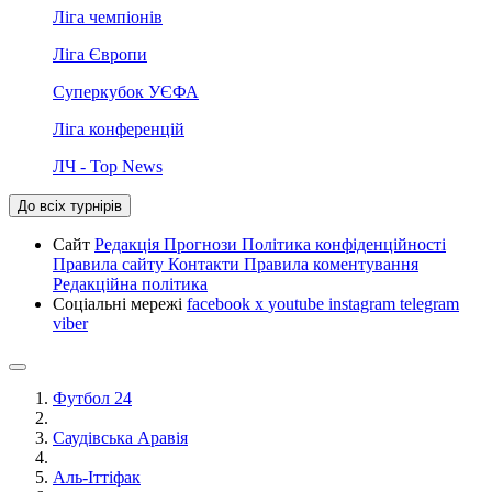
Ліга чемпіонів
Ліга Європи
Суперкубок УЄФА
Ліга конференцій
ЛЧ - Top News
До всіх турнірів
Сайт
Редакція
Прогнози
Політика конфіденційності
Правила сайту
Контакти
Правила коментування
Редакційна політика
Соціальні мережі
facebook
x
youtube
instagram
telegram
viber
Футбол 24
Саудівська Аравія
Аль-Іттіфак