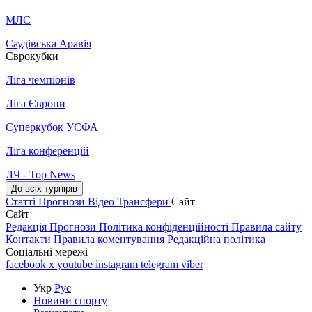
МЛС
Саудівська Аравія
Єврокубки
Ліга чемпіонів
Ліга Європи
Суперкубок УЄФА
Ліга конференцій
ЛЧ - Top News
До всіх турнірів
Статті
Прогнози
Відео
Трансфери
Сайт
Сайт
Редакція
Прогнози
Політика конфіденційності
Правила сайту
Контакти
Правила коментування
Редакційна політика
Соціальні мережі
facebook
x
youtube
instagram
telegram
viber
Укр
Рус
Новини спорту