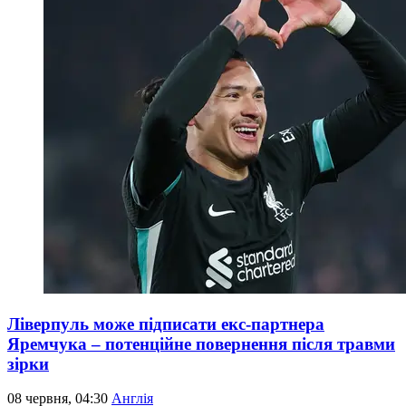
Ліверпуль може підписати екс-партнера
Яремчука – потенційне повернення після травми
зірки
08 червня, 04:30
Англія