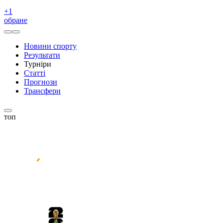
+
1
обране
Новини спорту
Результати
Турніри
Статті
Прогнози
Трансфери
топ