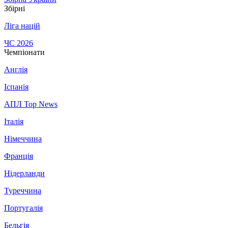
Збірні
Ліга націй
ЧС 2026
Чемпіонати
Англія
Іспанія
АПЛ Top News
Італія
Німеччина
Франція
Нідерланди
Туреччина
Португалія
Бельгія