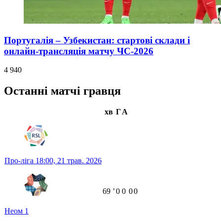
Португалія – Узбекистан: стартові склади і
онлайн-трансляція матчу ЧС-2026
4 940
Останні матчі гравця
хв
Г
А
Про-ліга
18:00,
21 трав. 2026
69
ʼ
0
0
0
0
Неом
1