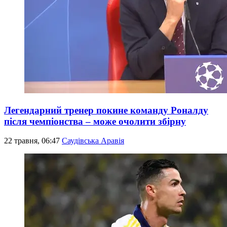
Легендарний тренер покине команду Роналду
після чемпіонства – може очолити збірну
22 травня, 06:47
Саудівська Аравія