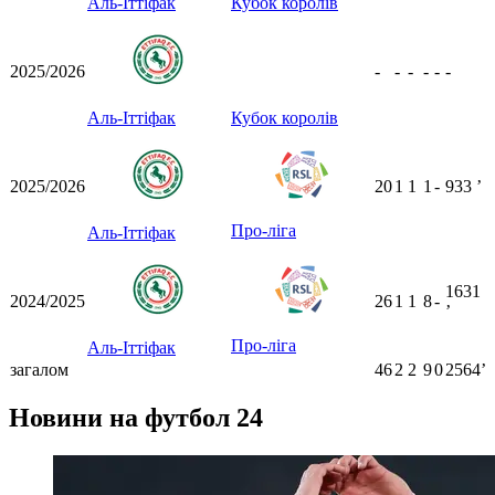
Аль-Іттіфак
Кубок королів
2025/2026
-
-
-
-
-
-
Аль-Іттіфак
Кубок королів
2025/2026
20
1
1
1
-
933
ʼ
Про-ліга
Аль-Іттіфак
1631
2024/2025
26
1
1
8
-
ʼ
Про-ліга
Аль-Іттіфак
загалом
46
2
2
9
0
2564ʼ
Новини на футбол 24