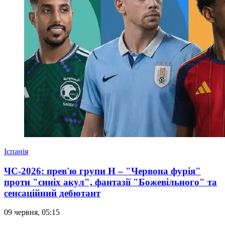
Іспанія
ЧС-2026: прев'ю групи Н – "Червона фурія"
проти "синіх акул", фантазії "Божевільного" та
сенсаційний дебютант
09 червня, 05:15