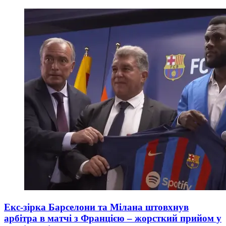
Екс-зірка Барселони та Мілана штовхнув
арбітра в матчі з Францією – жорсткий прийом у